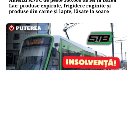
Amenzi ANPC de peste 300.000 de lei la Bâlea
Lac: produse expirate, frigidere ruginite și
produse din carne și lapte, lăsate la soare
ACTUALITATE
STB a depus cererea de insolvență la Tribunalul
București
TOS
Politica Cookies
Protecția Datelor Personale