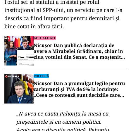
Fostul șef al statului a insistat pe rolul
instituțional al SPP-ului, un serviciu pe care l-a
descris ca fiind important pentru demnitari și
bine cotat în afara țării.
ACTUALITATE
Nicușor Dan publică declarația de
avere a Mirabelei Grădinaru, chiar în
ziua votului din Senat. Ce a moștenit
partenera președintelui
POLITICĂ
Nicușor Dan a promulgat legile pentru
carburanți și TVA de 9% la locuințe:
„Ceea ce contează sunt deciziile care
aduc beneficii și protejează românii”
„
N-avea ce căuta Pahonțu la masă cu
președintele și cu oameni politici.
Acolo era o discuție politică. Pahonțu