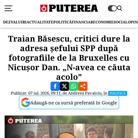
DEZVALUIRI
ACTUALITATE
POLITICĂ
FINANCIAR
ECONOMIE
SOCIAL
OPIN
Traian Băsescu, critici dure la
adresa șefului SPP după
fotografiile de la Bruxelles cu
Nicușor Dan. „N-avea ce căuta
acolo”
Publicat: 07 iul. 2026, 09:11, de
Andreea Pavaloiu
, în
POLITICĂ
Adaugă-ne ca sursă preferată în Google