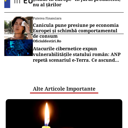
nu al țărilor
Puterea Financiara
Canicula pune presiune pe economia
Europei și schimbă comportamentul
de consum
Oficiuldestiri.ro
Atacurile cibernetice expun
vulnerabilitățile statului român: ANP
repetă scenariul e‑Terra. Ce ascund
comunicările oficiale și cine răspunde
pentru mentenanța IT a instituțiilor
publice
Alte Articole Importante