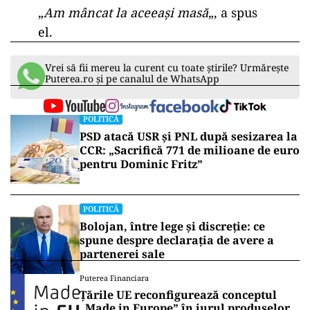
„
Am mâncat la aceeași masă
„, a spus
el.
Vrei să fii mereu la curent cu toate știrile? Urmărește
Puterea.ro și pe canalul de WhatsApp
POLITICĂ
PSD atacă USR și PNL după sesizarea la
CCR: „Sacrifică 771 de milioane de euro
pentru Dominic Fritz”
POLITICĂ
Bolojan, între lege și discreție: ce
spune despre declarația de avere a
partenerei sale
Puterea Financiara
Țările UE reconfigurează conceptul
„Made in Europe” în jurul produselor,