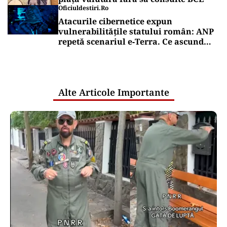
Oficiuldestiri.ro
Atacurile cibernetice expun
vulnerabilitățile statului român: ANP
repetă scenariul e‑Terra. Ce ascund
comunicările oficiale și cine răspunde
pentru mentenanța IT a instituțiilor
publice
Alte Articole Importante