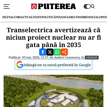
DEZVALUIRI
ACTUALITATE
POLITICĂ
FINANCIAR
ECONOMIE
SOCIAL
OPIN
Transelectrica avertizează că
niciun proiect nuclear nu ar fi
gata până în 2035
Publicat: 03 iun. 2026, 12:57, de
Andrei Ceausescu
, în
ENERGIE
Adaugă-ne ca sursă preferată în Google