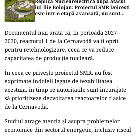
Replica Nuclearelectrica după atacul
lui Ilie Bolojan: Proiectul SMR Doicești
este într-o etapă avansată, nu sunt
doar „niște hârtii”
Documentul mai arată că, în perioada 2027–
2030, reactorul 1 de la Cernavodă va fi oprit
pentru retehnologizare, ceea ce va reduce
capacitatea de producție nucleară.
În ceea ce privește proiectul SMR, au fost
exprimate îndoieli legate de fezabilitatea
acestuia, în timp ce autoritățile sunt încurajate
să prioritizeze dezvoltarea reactoarelor clasice
de la Cernavodă.
Studiul atrage atenția și asupra problemelor
economice din sectorul energetic, inclusiv riscul