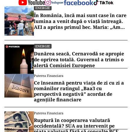
ENERGIE
În România, încă mai sunt case în care
lumina a venit după o viață întreagă.
AEI a aprins primul bec. Maria: „Am
trăit la lumina lămpii”
ENERGIE
Dunărea seacă, Cernavodă se apropie
de oprirea totală. Guvernul a trimis o
alertă Comisiei Europene
Puterea Financiara
Ce înseamnă pentru viața de zi cu zi a
românilor ratingul „Baa3 cu
perspectivă negativă” acordat de
agențiile financiare
Puterea Financiara
Ruptură în cooperarea valutară
occidentală? SUA au intervenit pe
piața valutară fără să consulte BCE