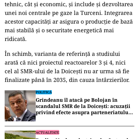
tehnic, cât și economic, și include și dezvoltarea
unei noi centrale pe gaze la Turceni. Integrarea
acestor capacități ar asigura o producție de bază
mai stabilă și o securitate energetică mai
ridicată.
În schimb, varianta de referință a studiului
arată că nici proiectul reactoarelor 3 și 4, nici
cel al SMR-ului de la Doicești nu ar urma să fie
finalizate până în 2035, din cauza întârzierilor.
POLITICĂ
Grindeanu îl atacă pe Bolojan în
scandalul SMR de la Doicești: acuzații
privind efecte asupra parteneriatului
cu SUA
ACTUALITATE