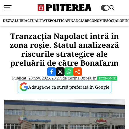
DEZVALUIRI
ACTUALITATE
POLITICĂ
FINANCIAR
ECONOMIE
SOCIAL
OPIN
Tranzacția Napolact intră în
zona roșie. Statul analizează
riscurile strategice ale
preluării de către Bonafarm
Publicat: 20 nov. 2025, 20:27, de
Corina Oprea
, în
ECONOMIE
Adaugă-ne ca sursă preferată în Google