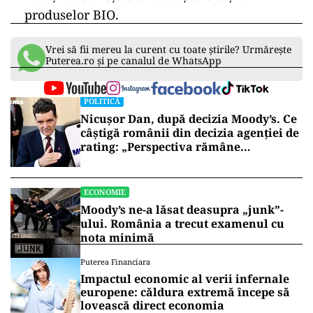
produselor BIO.
Vrei să fii mereu la curent cu toate știrile? Urmărește
Puterea.ro și pe canalul de WhatsApp
POLITICĂ
Nicușor Dan, după decizia Moody’s. Ce
câștigă românii din decizia agenției de
rating: „Perspectiva rămâne
rezervată”
ECONOMIE
Moody’s ne-a lăsat deasupra „junk”-
ului. România a trecut examenul cu
nota minimă
Puterea Financiara
Impactul economic al verii infernale
europene: căldura extremă începe să
lovească direct economia