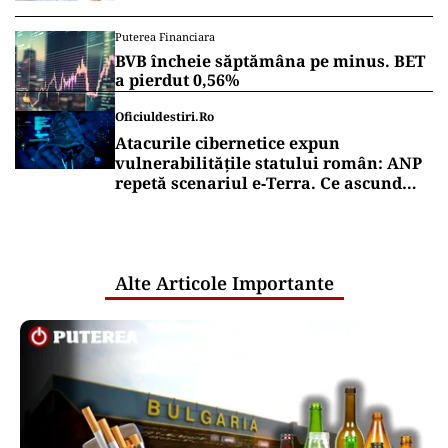
Puterea Financiara
BVB încheie săptămâna pe minus. BET
a pierdut 0,56%
Oficiuldestiri.ro
Atacurile cibernetice expun
vulnerabilitățile statului român: ANP
repetă scenariul e‑Terra. Ce ascund
comunicările oficiale și cine răspunde
pentru mentenanța IT a instituțiilor
publice
Alte Articole Importante