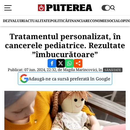
DEZVALUIRI
ACTUALITATE
POLITICĂ
FINANCIAR
ECONOMIE
SOCIAL
OPIN
Tratamentul personalizat, în
cancerele pediatrice. Rezultate
”îmbucurătoare”
Publicat: 07 iun. 2024, 22:32, de
Magda Marincovici
, în
SĂNĂTATE
Adaugă-ne ca sursă preferată în Google