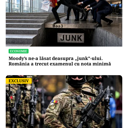
ECONOMIE
Moody’s ne-a lăsat deasupra „junk”-ului.
România a trecut examenul cu nota minimă
EXCLUSIV
EXCLUSIV