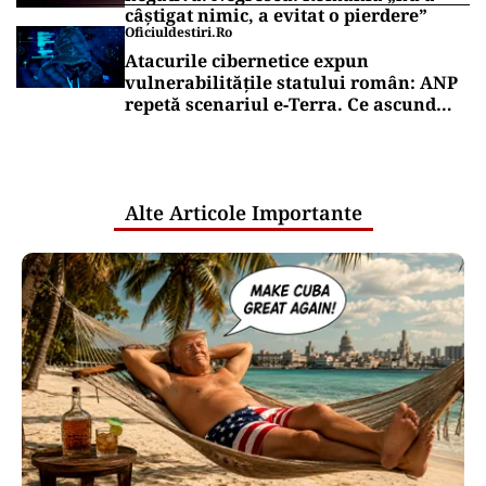
câștigat nimic, a evitat o pierdere”
Oficiuldestiri.ro
Atacurile cibernetice expun
vulnerabilitățile statului român: ANP
repetă scenariul e‑Terra. Ce ascund
comunicările oficiale și cine răspunde
pentru mentenanța IT a instituțiilor
publice
Alte Articole Importante