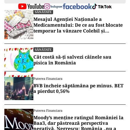
SĂNĂTATE
Mesajul Agenției Naționale a
Medicamentului: De ce au fost blocate
temporar la vânzare Colebil și
Panzcebil
SĂNĂTATE
Cât costă să-ți salvezi câinele sau
pisica în România
Puterea Financiara
BVB încheie săptămâna pe minus. BET
a pierdut 0,56%
Puterea Financiara
Moody’s menține ratingul României la
Baa3, dar păstrează perspectiva
negativă. Negrescu: România „nu a