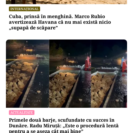
INTERNAȚIONAL
Cuba, prinsă în menghină. Marco Rubio
avertizează Havana că nu mai există nicio
„supapă de scăpare”
ACTUALITATE
Primele două barje, scufundate cu succes în
Dunăre. Radu Miruță: „Este o procedură lentă
pentru a se așeza cât mai bine”