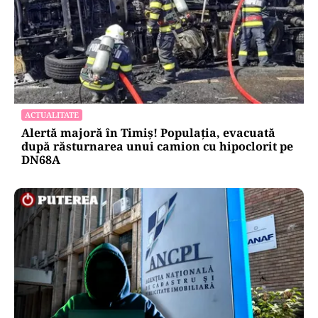
ACTUALITATE
Alertă majoră în Timiș! Populația, evacuată
după răsturnarea unui camion cu hipoclorit pe
DN68A