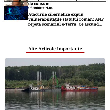
de consum
Oficiuldestiri.ro
Atacurile cibernetice expun
vulnerabilitățile statului român: ANP
repetă scenariul e‑Terra. Ce ascund
comunicările oficiale și cine răspunde
pentru mentenanța IT a instituțiilor
publice
Alte Articole Importante