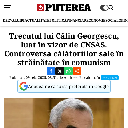
DEZVALUIRI
ACTUALITATE
POLITICĂ
FINANCIAR
ECONOMIE
SOCIAL
OPIN
Trecutul lui Călin Georgescu,
luat în vizor de CNSAS.
Controversa călătoriilor sale în
străinătate în comunism
Publicat: 09 feb. 2025, 08:51, de
Andreea Pavaloiu
, în
POLITICĂ
Adaugă-ne ca sursă preferată în Google