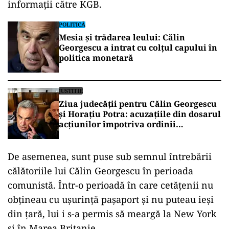
informații către KGB.
POLITICĂ
Mesia și trădarea leului: Călin
Georgescu a intrat cu colțul capului în
politica monetară
JUSTITIE
Ziua judecății pentru Călin Georgescu
și Horațiu Potra: acuzațiile din dosarul
acțiunilor împotriva ordinii
constituționale, pe masa judecătorilor
de la Înalta Curte
De asemenea, sunt puse sub semnul întrebării
călătoriile lui Călin Georgescu în perioada
comunistă. Într-o perioadă în care cetățenii nu
obțineau cu ușurință pașaport și nu puteau ieși
din țară, lui i s-a permis să meargă la New York
și în Marea Britanie.