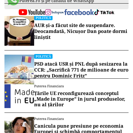
Puterea.ro și pe canalul de WhatsApp
POLITICĂ
AUR și-a făcut site de suspendare.
Deocamdată, Nicușor Dan poate dormi
liniștit
POLITICĂ
PSD atacă USR și PNL după sesizarea la
CCR: „Sacrifică 771 de milioane de euro
pentru Dominic Fritz”
Puterea Financiara
Țările UE reconfigurează conceptul
„Made in Europe” în jurul produselor,
nu al țărilor
Puterea Financiara
Canicula pune presiune pe economia
Europei și schimbă comportamentul