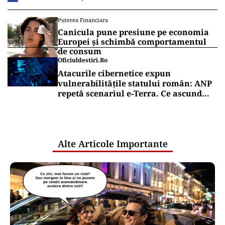
Puterea Financiara
Canicula pune presiune pe economia
Europei și schimbă comportamentul
de consum
Oficiuldestiri.ro
Atacurile cibernetice expun
vulnerabilitățile statului român: ANP
repetă scenariul e‑Terra. Ce ascund
comunicările oficiale și cine răspunde
pentru mentenanța IT a instituțiilor
publice
Alte Articole Importante