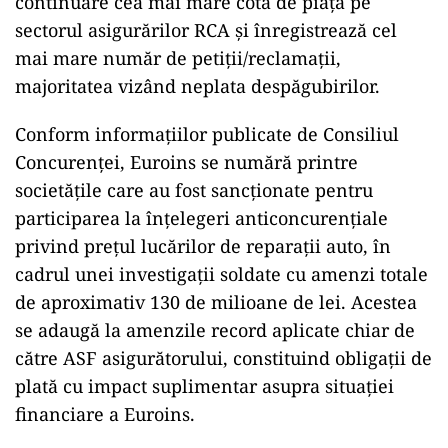
continuare cea mai mare cotă de piață pe
sectorul asigurărilor RCA și înregistrează cel
mai mare număr de petiții/reclamații,
majoritatea vizând neplata despăgubirilor.
Conform informațiilor publicate de Consiliul
Concurenței, Euroins se numără printre
societățile care au fost sancționate pentru
participarea la înțelegeri anticoncurențiale
privind prețul lucărilor de reparații auto, în
cadrul unei investigații soldate cu amenzi totale
de aproximativ 130 de milioane de lei. Acestea
se adaugă la amenzile record aplicate chiar de
către ASF asigurătorului, constituind obligații de
plată cu impact suplimentar asupra situației
financiare a Euroins.