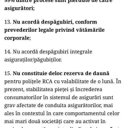
99% dintre procese sunt pierdute de către
asigurători;
13.
Nu acordă despăgubiri, conform
prevederilor legale privind vătămările
corporale
;
14. Nu acordă despăgubiri integrale
asiguraților/păgubiților.
15.
Nu constituie deloc rezerva de daună
pentru polițele RCA cu valabilitate de o lună. În
prezent, stabilitatea pieței și încrederea
consumatorilor în sistemul de asigurări sunt
grav afectate de conduita asigurătorilor, mai
ales în contextul în care comportamentul celor
mai mari două societăți care au activat în