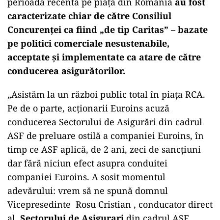
perioada recentă pe piața din România
au fost
caracterizate chiar de către Consiliul
Concurenței ca fiind „de tip Caritas” – bazate
pe politici comerciale nesustenabile,
acceptate și implementate ca atare de către
conducerea asigurătorilor.
„Asistăm la un război public total în piața RCA.
Pe de o parte, acționarii Euroins acuză
conducerea Sectorului de Asigurări din cadrul
ASF de preluare ostilă a companiei Euroins, în
timp ce ASF aplică, de 2 ani, zeci de sancțiuni
dar fără niciun efect asupra conduitei
companiei Euroins. A sosit momentul
adevărului: vrem să ne spună domnul
Vicepresedinte Rosu Cristian , conducator direct
al
Sectorului de Asigurari
din cadrul ASF