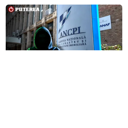
ECONOMIE
Peste 5.000 de români nu își mai pot cumpăra
casa. Efectul atacului cibernetic de la ANCPI
explicat de un broker
TOS
Politica Cookies
Protecția Datelor Personale
Despre Noi
Publicitate
Echipa