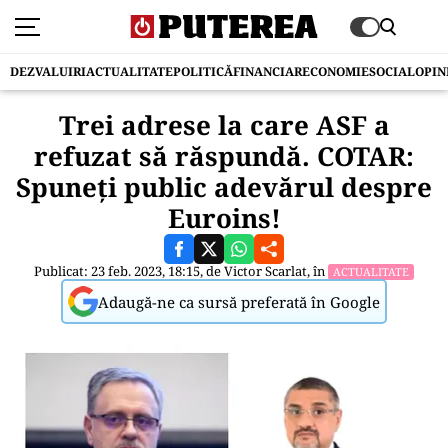
DEZVALUIRI
ACTUALITATE
POLITICĂ
FINANCIAR
ECONOMIE
SOCIAL
OPIN
Trei adrese la care ASF a
refuzat să răspundă. COTAR:
Spuneți public adevărul despre
Euroins!
Publicat: 23 feb. 2023, 18:15, de
Victor Scarlat
, în
ACTUALITATE
Adaugă-ne ca sursă preferată în Google