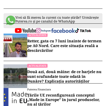
Vrei să fii mereu la curent cu toate știrile? Urmărește
Puterea.ro și pe canalul de WhatsApp
ACTUALITATE
Retter, gata cu 7 luni înainte de termen
pe A0 Nord. Care este situația reală a
descărcărilor
ACTUALITATE
Două azi, două mâine: de ce barjele nu
sunt scufundate toate odată în
Dunăre? Explicația autorităților
Puterea Financiara
Țările UE reconfigurează conceptul
„Made in Europe” în jurul produselor,
nu al țărilor