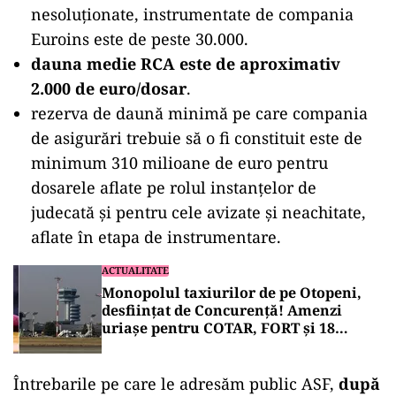
nesoluționate, instrumentate de compania
Euroins este de peste 30.000.
dauna medie RCA este de aproximativ
2.000 de euro/dosar
.
rezerva de daună minimă pe care compania
de asigurări trebuie să o fi constituit este de
minimum 310 milioane de euro pentru
dosarele aflate pe rolul instanțelor de
judecată și pentru cele avizate și neachitate,
aflate în etapa de instrumentare.
ACTUALITATE
Monopolul taxiurilor de pe Otopeni,
desființat de Concurență! Amenzi
uriașe pentru COTAR, FORT și 18
companii care au blocat aplicația
Clever
Întrebarile pe care le adresăm public ASF,
după