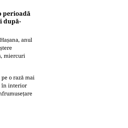
 o perioadă
i după-
 Haşana, anul
ștere
, miercuri
 pe o rază mai
în interior
 înfrumuseţare