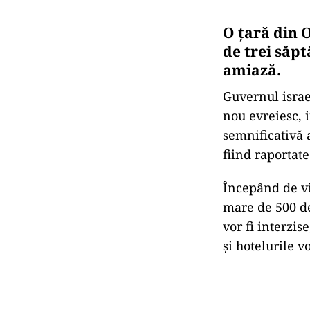
O țară din O
de trei săp
amiază.
Guvernul israe
nou evreiesc, 
semnificativă 
fiind raportat
Începând de vi
mare de 500 de
vor fi interzis
şi hotelurile v