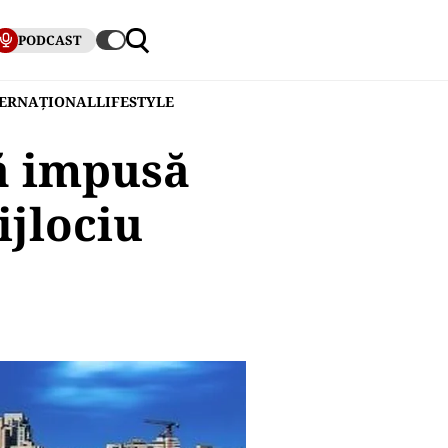
PODCAST
TERNAȚIONAL
LIFESTYLE
ă impusă
ijlociu