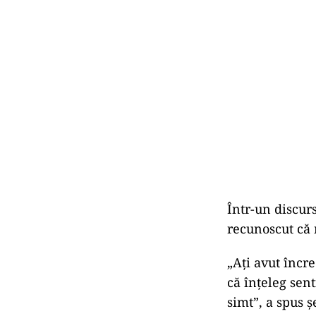
Într-un discurs
recunoscut că n
„Aţi avut încr
că înţeleg sen
simt”, a spus ș