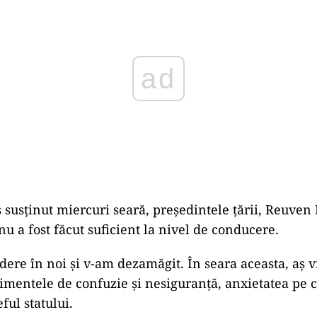
 susţinut miercuri seară, preşedintele ţării, Reuven 
u a fost făcut suficient la nivel de conducere.
edere în noi şi v-am dezamăgit. În seara aceasta, aş 
timentele de confuzie şi nesiguranţă, anxietatea pe c
eful statului.