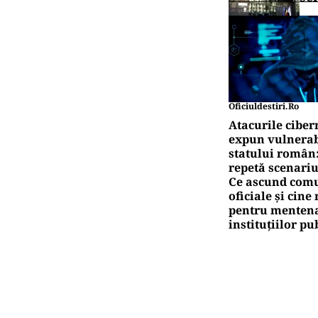
Oficiuldestiri.ro
Atacurile ciber
expun vulnerabi
statului român
repetă scenariu
Ce ascund comu
oficiale și cin
pentru mentena
instituțiilor pu