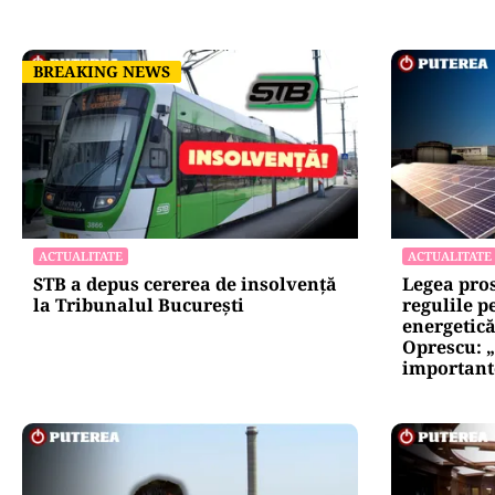
BREAKING NEWS
BREAKING NEWS
ACTUALITATE
ACTUALITATE
STB a depus cererea de insolvență
Legea pro
la Tribunalul București
regulile p
energetic
Oprescu: „
important