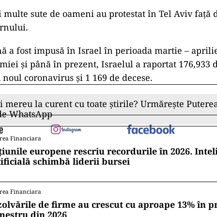
i multe sute de oameni au protestat în Tel Aviv faţă
rnului.
ă a fost impusă în Israel în perioada martie – aprilie
iei și până în prezent, Israelul a raportat 176,933 
 noul coronavirus și 1 169 de decese.
ii mereu la curent cu toate știrile? Urmărește Puterea
 de WhatsApp
rea Financiara
țiunile europene rescriu recordurile în 2026. Intel
ificială schimbă liderii bursei
rea Financiara
zolvările de firme au crescut cu aproape 13% în p
mestru din 2026