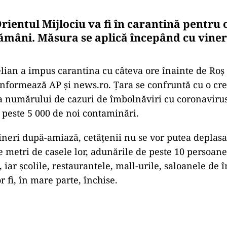
rientul Mijlociu va fi în carantină pentru
tămâni. Măsura se aplică începând cu viner
lian a impus carantina cu câteva ore înainte de Roş
informează AP și news.ro. Țara se confruntă cu o cre
a numărului de cazuri de îmbolnăviri cu coronavirus
e peste 5 000 de noi contaminări.
neri după-amiază, cetățenii nu se vor putea deplasa
 metri de casele lor, adunările de peste 10 persoane 
e, iar şcolile, restaurantele, mall-urile, saloanele de
or fi, în mare parte, închise.
Play