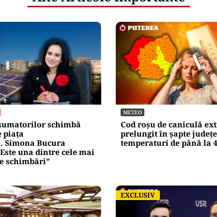
METEO
sumatorilor schimbă
Cod roșu de caniculă ex
e piața
prelungit în șapte județe
ă. Simona Bucura
temperaturi de până la 
Este una dintre cele mai
e schimbări”
EXCLUSIV
EXCLUSIV