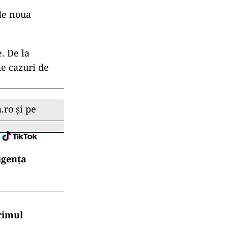
 de noua
. De la
de cazuri de
.ro și pe
igența
rimul