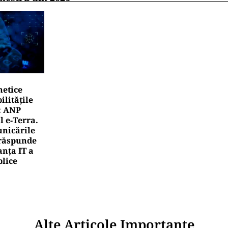
netice
litățile
: ANP
l e‑Terra.
nicările
e răspunde
nța IT a
blice
Alte Articole Importante