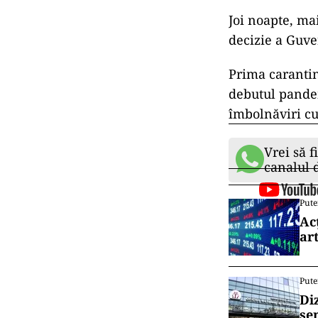
Joi noapte, ma
decizie a Guve
Prima carantin
debutul pandem
îmbolnăviri cu
Vrei să f
canalul
Pute
Ac
art
Pute
Di
se