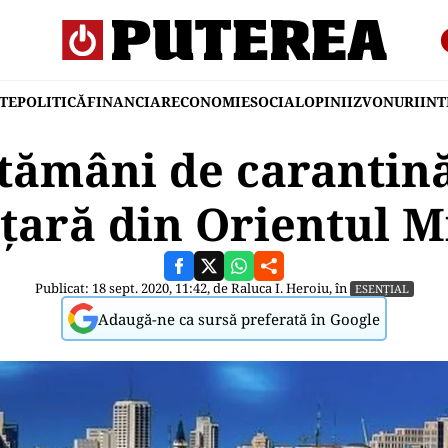
TE
POLITICĂ
FINANCIAR
ECONOMIE
SOCIAL
OPINII
ZVONURI
IN
ptămâni de carantin
 țară din Orientul M
Publicat: 18 sept. 2020, 11:42, de
Raluca I. Heroiu
, în
ESENȚIAL
Adaugă-ne ca sursă preferată în Google