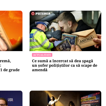
ACTUALITATE
tremă,
Ce sumă a încercat să dea șpagă
:
un șofer polițiștilor ca să scape de
41 de grade
amendă