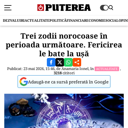
DEZVALUIRI
ACTUALITATE
POLITICĂ
FINANCIAR
ECONOMIE
SOCIAL
OPIN
Trei zodii norocoase în
perioada următoare. Fericirea
le bate la ușă
Publicat: 23 mai 2026, 15:46, de
Anamaria Ionel
, în
,
ACTUALITATE
3218
cititori
Adaugă-ne ca sursă preferată în Google