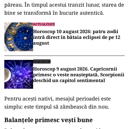
păreau. În timpul acestui tranzit lunar, starea de
bine se transformă în bucurie autentică.
ACTUALITATE
Horoscop 10 august 2026: patru zodii
intră direct în bătaia eclipsei de pe 12
august
HOROSCOP
Horoscop 9 august 2026. Capricornii
primesc o veste neașteptată, Scorpionii
deschid un capitol sentimental
Pentru acești nativi, mesajul perioadei este
simplu: este timpul să zâmbească din nou.
Balanțele primesc vești bune