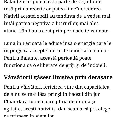
Balanțele ar putea avea parte de vești bune,
însă prima reacție ar putea fi neîncrederea.
Nativii acestei zodii au tendința de a vedea mai
întâi partea negativă a lucrurilor, mai ales
atunci când au trecut prin perioade tensionate.
Luna în Fecioară le aduce însă o energie care le
împinge să accepte lucrurile bune fără teamă.
Pentru Balanțe, această perioadă poate
funcționa ca o eliberare de griji și de îndoieli.
Vărsătorii găsesc liniștea prin detașare
Pentru Vărsători, fericirea vine din capacitatea
de a nu se mai lăsa prinși în haosul din jur.
Chiar dacă lumea pare plină de dramă și
agitație, acești nativi își dau seama că pot alege
ce primesc în viața lor.