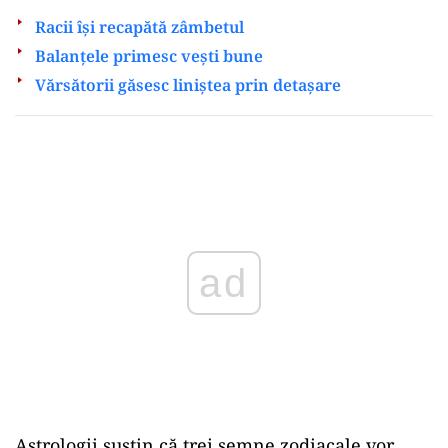
Racii își recapătă zâmbetul
Balanțele primesc vești bune
Vărsătorii găsesc liniștea prin detașare
ad
Astrologii susțin că trei semne zodiacale vor