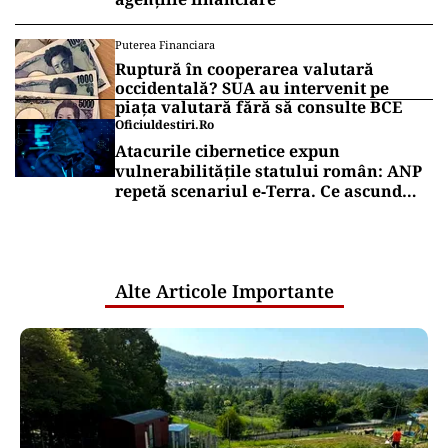
Puterea Financiara
Ruptură în cooperarea valutară
occidentală? SUA au intervenit pe
piața valutară fără să consulte BCE
Oficiuldestiri.ro
Atacurile cibernetice expun
vulnerabilitățile statului român: ANP
repetă scenariul e‑Terra. Ce ascund
comunicările oficiale și cine răspunde
pentru mentenanța IT a instituțiilor
publice
Alte Articole Importante