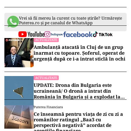
Vrei să fii mereu la curent cu toate știrile? Urmărește
Puterea.ro și pe canalul de WhatsApp
ACTUALITATE
Ambulanță atacată în Cluj de un grup
înarmat cu topoare. Șoferul, operat de
urgență după ce i-a intrat sticlă în ochi
ACTUALITATE
UPDATE: Drona din Bulgaria este
ucraineană/ O dronă a intrat din
România în Bulgaria şi a explodat la
100 de metri de graniţă
Puterea Financiara
Ce înseamnă pentru viața de zi cu zi a
românilor ratingul „Baa3 cu
perspectivă negativă” acordat de
agențiile financiare