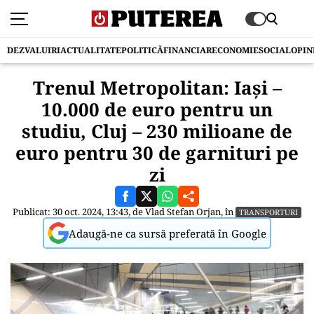
DEZVALUIRI
ACTUALITATE
POLITICĂ
FINANCIAR
ECONOMIE
SOCIAL
OPIN
Trenul Metropolitan: Iași –
10.000 de euro pentru un
studiu, Cluj – 230 milioane de
euro pentru 30 de garnituri pe
zi
Publicat: 30 oct. 2024, 13:43, de
Vlad Stefan Orjan
, în
TRANSPORTURI
Adaugă-ne ca sursă preferată în Google