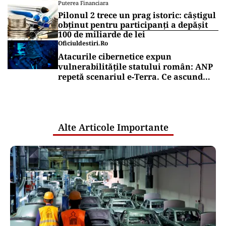
Puterea Financiara
Pilonul 2 trece un prag istoric: câștigul
obținut pentru participanți a depășit
100 de miliarde de lei
Oficiuldestiri.ro
Atacurile cibernetice expun
vulnerabilitățile statului român: ANP
repetă scenariul e‑Terra. Ce ascund
comunicările oficiale și cine răspunde
pentru mentenanța IT a instituțiilor
publice
Alte Articole Importante