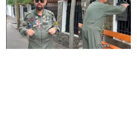
POLITICĂ
Cristian Popescu Piedone, în uniformă militară
pe TikTok: „S-a întors boomerangul, gata de
luptă”
TOS
Politica Cookies
Protecția Datelor Personale
Despre Noi
Publicitate
Echipa
© 2026, toate drepturile rezervate puterea.ro