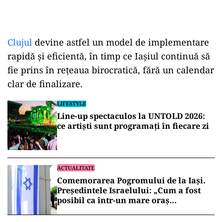
Clujul
devine astfel un model de implementare
rapidă și eficientă, în timp ce Iașiul continuă să
fie prins în rețeaua birocratică, fără un calendar
clar de finalizare.
LIFESTYLE
Line-up spectaculos la UNTOLD 2026:
ce artiști sunt programați în fiecare zi
ACTUALITATE
Comemorarea Pogromului de la Iași.
Președintele Israelului: „Cum a fost
posibil ca într-un mare oraș
european… să fie șters chipul lui
Dumnezeu din om?”