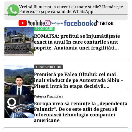
Vrei să fii mereu la curent cu toate știrile? Urmărește
Puterea.ro și pe canalul de WhatsApp
ECONOMIE
ROMATSA: profitul se înjumătățește
exact în anul în care conturile sunt
poprite. Anatomia unei fragilități
anunțate
TRANSPORTURI
Premieră pe Valea Oltului: cel mai
înalt viaduct de pe Autostrada Sibiu –
Pitești intră în etapa decisivă.
Secretarul de stat Horațiu Cosma
Puterea Financiara
anunță unde s-a ajuns cu lucrările
Europa vrea să renunțe la „dependența
(VIDEO)
Palantir”. De ce este atât de greu să
înlocuiască tehnologia companiei
americane