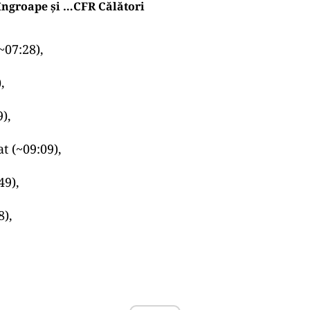
îngroape și …CFR Călători
~07:28),
,
),
t (~09:09),
49),
8),