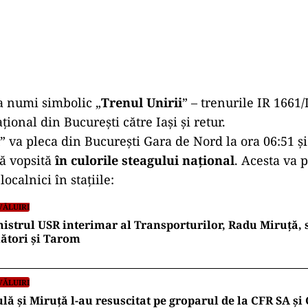
a numi simbolic „
Trenul Unirii
” – trenurile IR 1661/
ional din București către Iași și retur.
” va pleca din București Gara de Nord la ora 06:51 și
ă vopsită
în culorile steagului național
. Acesta va p
ocalnici în stațiile:
VĂLUIRI
istrul USR interimar al Transporturilor, Radu Miruță,
ători și Tarom
VĂLUIRI
lă și Miruță l-au resuscitat pe groparul de la CFR SA și