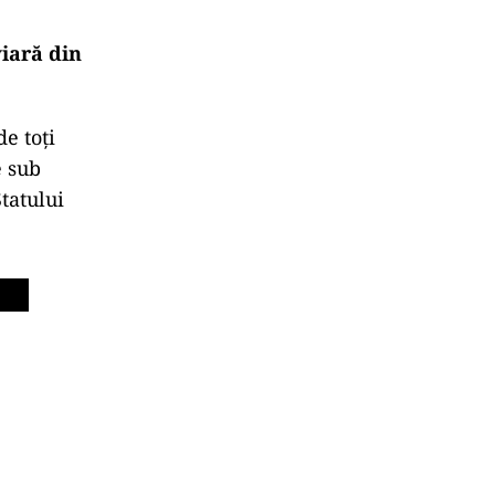
viară din
de toți
e sub
tatului