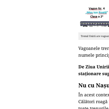
Trenul Unirii are vagoa
Vagoanele tren
numele princip
De Ziua Uniri
staționare su
Nu cu Nașu
În acest conte
Călători roagă 
toate trenurile