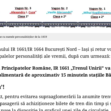
ne cu numele personalităților de la 1859
ului IR 1661/IR 1664 București Nord – Iași și retur v
alelor personalități ale vremii, după cum urmează:
i Principatelor Române, IR 1661 „Trenul Unirii” va
plimentară de aproximativ 15 minuteîn stațiile
Bâ
’!
xt, pentru evitarea supraaglomerării la anumite tren
pasagerii să achiziționeze bilete de tren din timp și 
 puse la dispoziție în graficul unei zile de circulație.