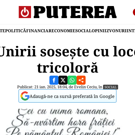
TE
POLITICĂ
FINANCIAR
ECONOMIE
SOCIAL
OPINII
ZVONURI
IN
Unirii sosește cu lo
tricoloră
Publicat: 21 ian. 2025, 18:04, de
Evelin Ceciu
, în
SOCIAL
Adaugă-ne ca sursă preferată în Google