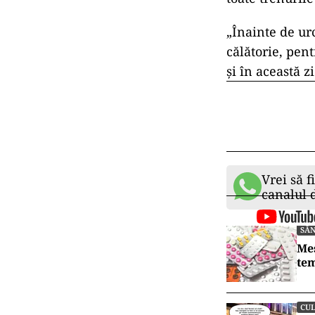
„Înainte de ur
călătorie, pen
și în această 
Vrei să f
canalul
SĂ
Mes
tem
CU