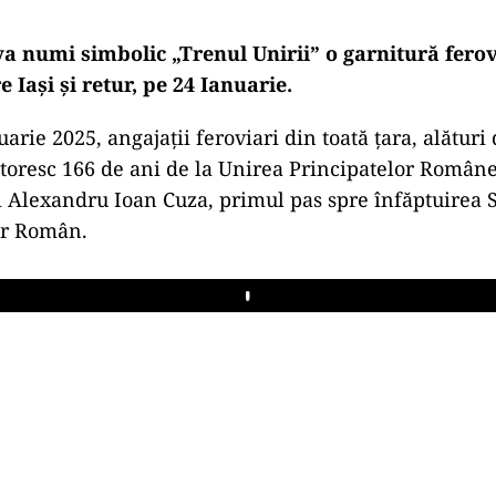
va numi simbolic „Trenul Unirii” o garnitură fero
e Iaşi şi retur, pe 24 Ianuarie.
uarie 2025, angajații feroviari din toată țara, alături 
toresc 166 de ani de la Unirea Principatelor Român
 Alexandru Ioan Cuza, primul pas spre înfăptuirea S
ar Român.
Play