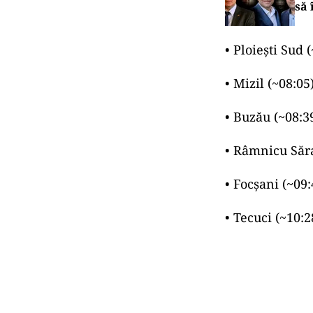
să 
• Ploieşti Sud (
• Mizil (~08:05)
• Buzău (~08:39
• Râmnicu Săra
• Focşani (~09:
• Tecuci (~10:2