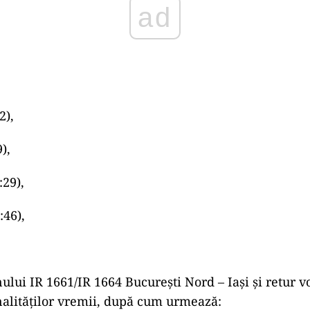
ad
2),
),
:29),
:46),
ului IR 1661/IR 1664 București Nord – Iași și retur v
alităților vremii, după cum urmează: