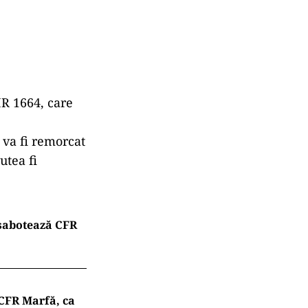
IR 1664, care
 va fi remorcat
utea fi
 sabotează CFR
 CFR Marfă, ca