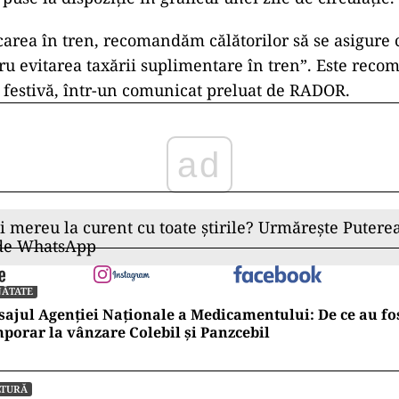
carea în tren, recomandăm călătorilor să se asigure c
tru evitarea taxării suplimentare în tren”. Este rec
zi festivă, într-un comunicat preluat de RADOR.
ad
ii mereu la curent cu toate știrile? Urmărește Puterea
 de WhatsApp
NĂTATE
ajul Agenției Naționale a Medicamentului: De ce au fos
porar la vânzare Colebil și Panzcebil
LTURĂ