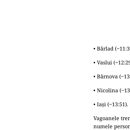
• Bârlad (~11:3
• Vaslui (~12:29
• Bârnova (~13
• Nicolina (~13
• Iaşi (~13:51).
Vagoanele tren
numele person