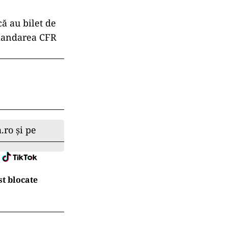
ă au bilet de
omandarea CFR
.ro și pe
t blocate