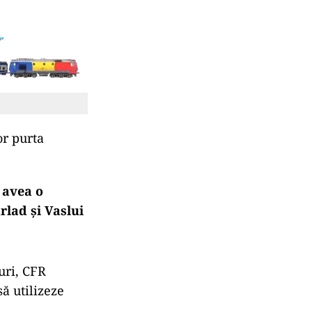
or purta
 avea o
rlad și Vaslui
uri, CFR
să utilizeze