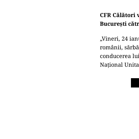
CFR Călători 
Bucureşti cătr
„Vineri, 24 ian
românii, sărbă
conducerea lui
Național Unit