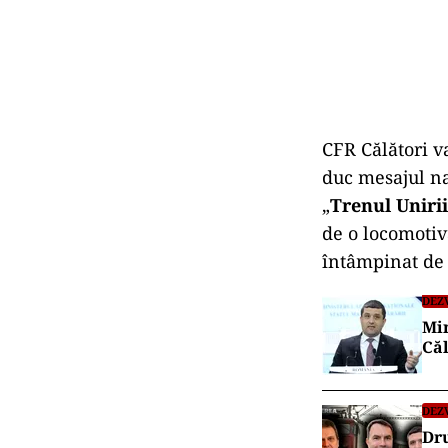
CFR Călători v
duc mesajul naț
„
Trenul Unirii
de o locomotiv
întâmpinat de l
DEZ
Min
Căl
DEZ
Dru