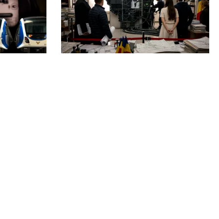
ACTUALITATE
dă se
e-Terra revine săptămâna
ă.
viitoare, după aproape o lună de
tă
blocaj. Cum vor fi reluate
operațiunile
Echipa