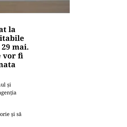
at la
itabile
 29 mai.
 vor fi
rmata
ul și
agenția
orie și să