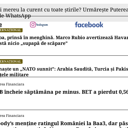
ii mereu la curent cu toate știrile? Urmărește Puterea
 de WhatsApp
TERNAȚIONAL
ba, prinsă în menghină. Marco Rubio avertizează Hava
stă nicio „supapă de scăpare”
TERNAȚIONAL
naște un „NATO sunnit”: Arabia Saudită, Turcia și Pakis
țele militare
rea Financiara
B încheie săptămâna pe minus. BET a pierdut 0,5
rea Financiara
ody’s menține ratingul României la Baa3, dar pă