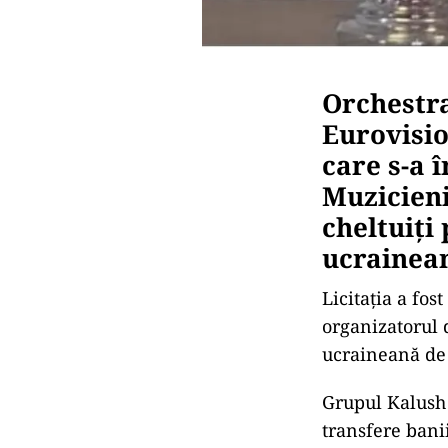
Orchestra
Eurovision
care s-a 
Muzicieni
cheltuiți
ucrainea
Licitația a fo
organizatorul 
ucraineană de 
Grupul Kalush 
transfere banii