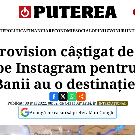
TE
POLITICĂ
FINANCIAR
ECONOMIE
SOCIAL
OPINII
ZVONURI
IN
rovision câștigat de
pe Instagram pentru
Banii au o destinație
Publicat: 30 mai 2022, 08:32, de
Cezar Amariei
, în
INTERNAȚIONAL
Adaugă-ne ca sursă preferată în Google