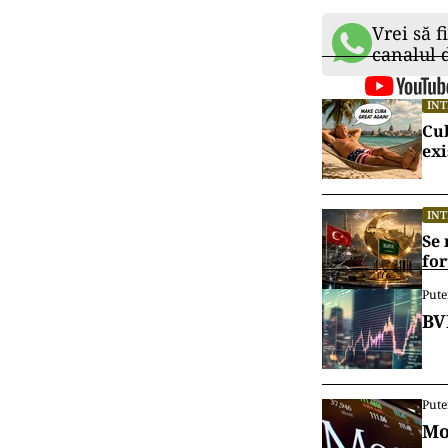
Vrei să f
canalul
IN
Cu
exi
IN
Se 
for
Pute
BV
Pute
Mo