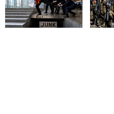
ECONOMIE
ACTUALITATE
Moody’s ne-a lăsat deasupra
România, î
„junk”-ului. România a trecut
posibil ata
examenul cu nota minimă
dar Țările
prima lini
TOS
Po