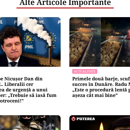
Alte Articole Importante
ACTUALITATE
pe Nicușor Dan din
Primele două barje, scu
. Liberalii cer
succes în Dunăre. Radu 
a de urgență a unui
„Este o procedură lentă 
er: „Trebuie să iasă fum
așeza cât mai bine”
Cotroceni!”