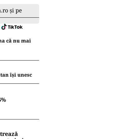
.ro și pe
na că nu mai
tan își unesc
6%
strează