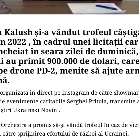
 Kalush și-a vândut trofeul câștig
 2022 , în cadrul unei licitații car
încheiat în seara zilei de duminică,
i au primit 900.000 de dolari, care
 pe drone PD-2, menite să ajute a
nă.
st organizată în direct pe Instagram de către showman
de evenimente caritabile Serghei Pritula, transmite 
știri Ukrainski Novini.
Orchestra a promis să-și vândă trofeul în caz de vict
 către sprijinirea efortului de război al Ucrainei.