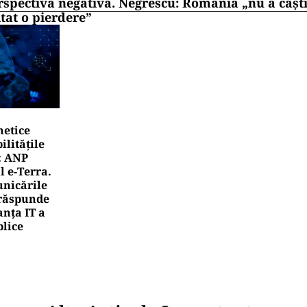
rspectiva negativă. Negrescu: România „nu a câști
itat o pierdere”
netice
litățile
: ANP
l e‑Terra.
nicările
e răspunde
nța IT a
blice