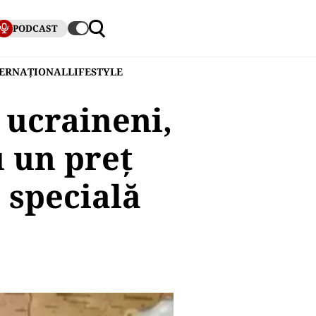
PODCAST
TERNAȚIONAL
LIFESTYLE
 ucraineni,
 un preț
 specială