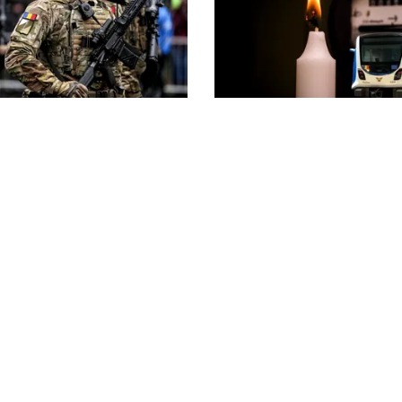
ENERGIE
n fața scenariului unui
Dunărea seacă, Cernavo
c rusesc! Orice e posibil,
apropie de oprirea total
 Baltice și Polonia par în
Guvernul a trimis o aler
e!
Comisiei Europene
litica Cookies
Protecția Datelor Personale
Despre Noi
Publicitate
© 2026, toate drepturile rezervate puterea.ro