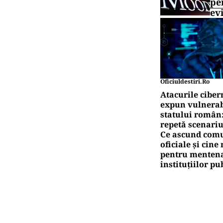
pe
ev
Oficiuldestiri.ro
Atacurile ciber
expun vulnerabi
statului român
repetă scenariu
Ce ascund comu
oficiale și cin
pentru mentena
instituțiilor pu