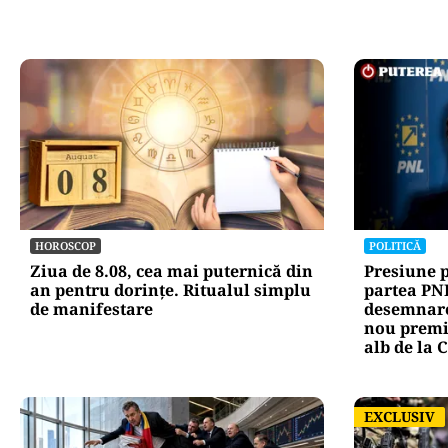
HOROSCOP
POLITICĂ
Ziua de 8.08, cea mai puternică din
Presiune 
an pentru dorințe. Ritualul simplu
partea PNL
de manifestare
desemnare
nou premi
alb de la 
EXCLUSIV
EXCLUSIV