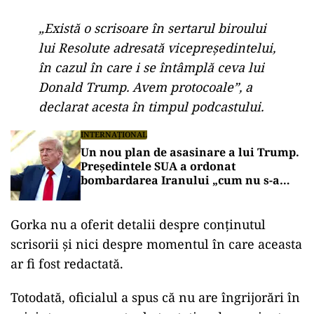
Declarația a fost făcută în podcastul „Pod Force
One”, potrivit New York Post, citat de Mediafax.
„Există o scrisoare în sertarul biroului
Resolute”
Sebastian Gorka a susținut că documentul se
află în biroul Resolute din Casa Albă și face
parte din protocoalele standard privind
succesiunea la conducerea Statelor Unite.
„Există o scrisoare în sertarul biroului
lui Resolute adresată vicepreședintelui,
în cazul în care i se întâmplă ceva lui
Donald Trump. Avem protocoale”, a
declarat acesta în timpul podcastului.