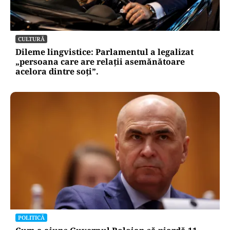
ACTUALITATE
Retter, gata cu 7 luni înainte de termen pe A0
Nord. Care este situația reală a descărcărilor
CULTURĂ
Dileme lingvistice: Parlamentul a legalizat
„persoana care are relații asemănătoare
acelora dintre soți”.