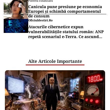
pentru câteva hectare aprinde lumea
musulmană
INTERNAȚIONAL
O bucată uriașă dintr-o rachetă SpaceX
ar fi lovit Luna. NASA va studia
impactul
Puterea Financiara
Țările UE reconfigurează conceptul
„Made in Europe” în jurul produselor,
nu al țărilor
Puterea Financiara
Canicula pune presiune pe economia
Europei și schimbă comportamentul
de consum
Oficiuldestiri.ro
Atacurile cibernetice expun
vulnerabilitățile statului român: ANP
repetă scenariul e‑Terra. Ce ascund