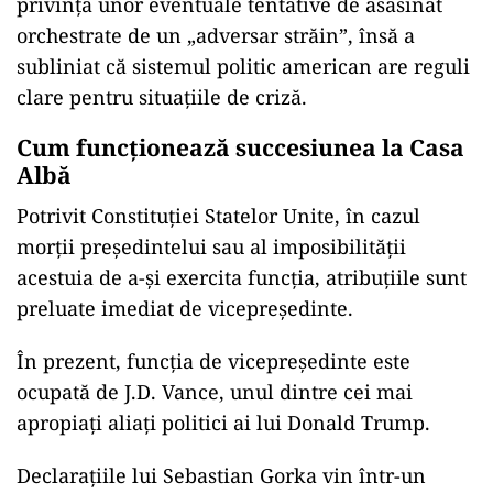
INTERNAȚIONAL
Un nou plan de asasinare a lui Trump.
Președintele SUA a ordonat
bombardarea Iranului „cum nu s-a
mai văzut vreodată”, dacă va fi
asasinat
Gorka nu a oferit detalii despre conținutul
scrisorii și nici despre momentul în care aceasta
ar fi fost redactată.
Totodată, oficialul a spus că nu are îngrijorări în
privința unor eventuale tentative de asasinat
orchestrate de un „adversar străin”, însă a
subliniat că sistemul politic american are reguli
clare pentru situațiile de criză.
Cum funcționează succesiunea la Casa