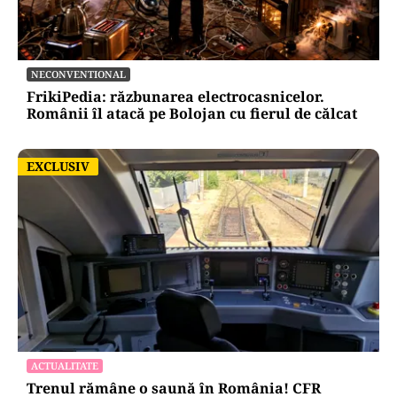
comunicările oficiale și cine răspunde
pentru mentenanța IT a instituțiilor
publice
Alte Articole Importante
NECONVENTIONAL
FrikiPedia: răzbunarea electrocasnicelor.
Românii îl atacă pe Bolojan cu fierul de călcat