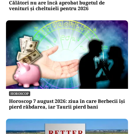
EXCLUSIV
EXCLUSIV
ACTUALITATE
Trenul rămâne o saună în România! CFR
Călători nu are încă aprobat bugetul de
venituri și cheltuieli pentru 2026