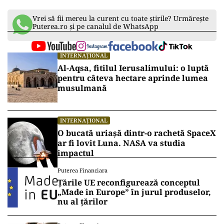
atacatorul Thomas Matthew Crooks a deschis
focul de pe acoperișul unei clădiri aflate în
apropiere. Atacatorul a fost ulterior neutralizat
de forțele de securitate.
În septembrie 2024, un alt bărbat înarmat a fost
interceptat de agenții Serviciilor Secrete în
apropierea terenului de golf din West Palm
Beach, Florida, unde se afla Donald Trump la
acel moment. Suspectul a fost arestat înainte să
poată deschide focul.
Vrei să fii mereu la curent cu toate știrile? Urmărește
Puterea.ro și pe canalul de WhatsApp
INTERNAȚIONAL
Al-Aqsa, fitilul Ierusalimului: o luptă