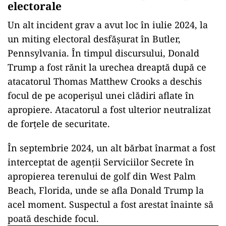
Potrivit informațiilor apărute în presa
americană, profesorul Cole Allen, în vârstă de
31 de ani, care avea rezervată o cameră în hotel,
a deschis focul asupra unui agent al Serviciilor
Secrete. A doua zi, acesta a fost acuzat de
tentativă de asasinat asupra președintelui
american.
Trump a fost rănit în timpul campaniei
electorale
Un alt incident grav a avut loc în iulie 2024, la
un miting electoral desfășurat în Butler,
Pennsylvania. În timpul discursului, Donald
Trump a fost rănit la urechea dreaptă după ce