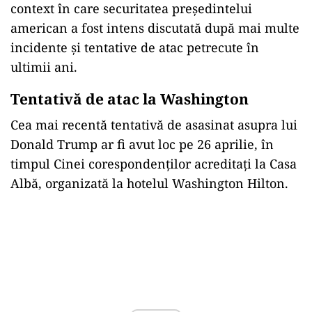
Albă
Potrivit Constituției Statelor Unite, în cazul
morții președintelui sau al imposibilității
acestuia de a-și exercita funcția, atribuțiile sunt
preluate imediat de vicepreședinte.
În prezent, funcția de vicepreședinte este
ocupată de J.D. Vance, unul dintre cei mai
apropiați aliați politici ai lui Donald Trump.
Declarațiile lui Sebastian Gorka vin într-un
context în care securitatea președintelui
american a fost intens discutată după mai multe
incidente și tentative de atac petrecute în
ultimii ani.
Tentativă de atac la Washington