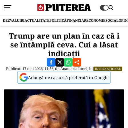
DEZVALUIRI
ACTUALITATE
POLITICĂ
FINANCIAR
ECONOMIE
SOCIAL
OPIN
Trump are un plan în caz că i
se întâmplă ceva. Cui a lăsat
indicaţii
Publicat: 17 mai 2026, 11:56, de
Anamaria Ionel
, în
INTERNAȚIONAL
Adaugă-ne ca sursă preferată în Google