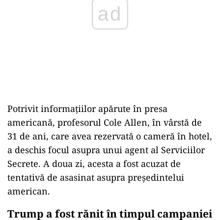
Cea mai recentă tentativă de asasinat asupra lui
Donald Trump ar fi avut loc pe 26 aprilie, în
timpul Cinei corespondenților acreditați la Casa
Albă, organizată la hotelul Washington Hilton.
ad