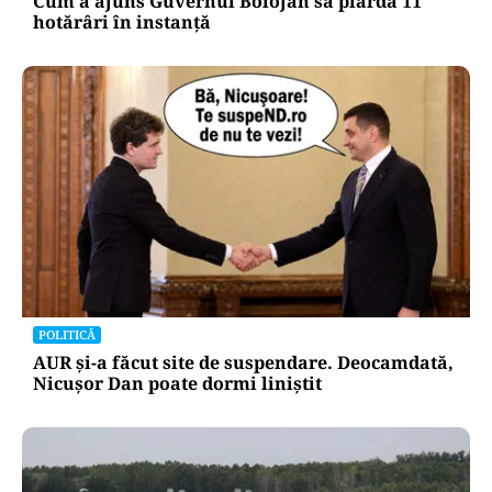
POLITICĂ
Cum a ajuns Guvernul Bolojan să piardă 11
hotărâri în instanță