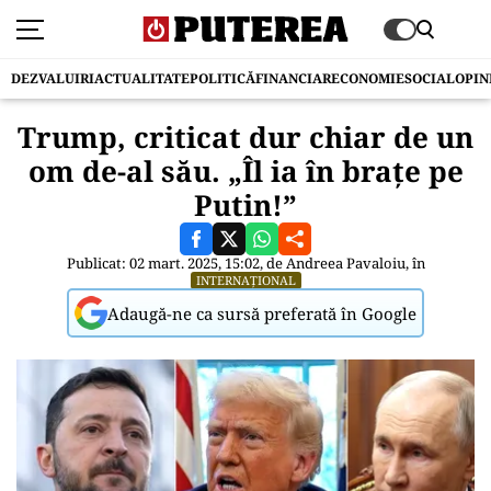
DEZVALUIRI
ACTUALITATE
POLITICĂ
FINANCIAR
ECONOMIE
SOCIAL
OPIN
Trump, criticat dur chiar de un
om de-al său. „Îl ia în brațe pe
Putin!”
Publicat: 02 mart. 2025, 15:02, de
Andreea Pavaloiu
, în
INTERNAȚIONAL
Adaugă-ne ca sursă preferată în Google