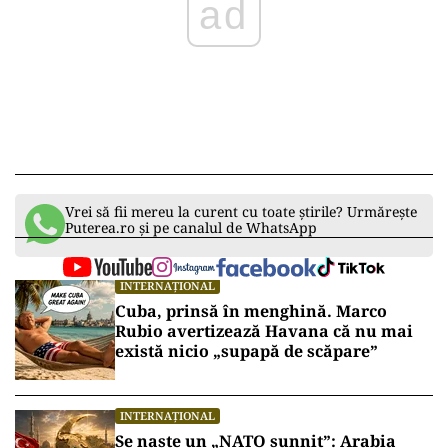
ad
Vrei să fii mereu la curent cu toate știrile? Urmărește
Puterea.ro și pe canalul de WhatsApp
INTERNAȚIONAL
Cuba, prinsă în menghină. Marco
Rubio avertizează Havana că nu mai
există nicio „supapă de scăpare”
INTERNAȚIONAL
Se naște un „NATO sunnit”: Arabia