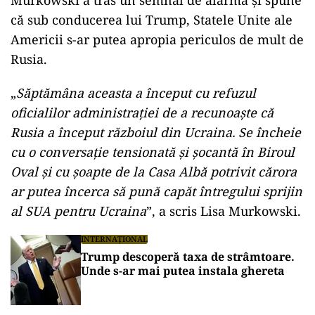
Murkowski a tras un semnal de alarmă și spune
că sub conducerea lui Trump, Statele Unite ale
Americii s-ar putea apropia periculos de mult de
Rusia.
„
Săptămâna aceasta a început cu refuzul
oficialilor administrației de a recunoaște că
Rusia a început războiul din Ucraina. Se încheie
cu o conversație tensionată și șocantă în Biroul
Oval și cu șoapte de la Casa Albă potrivit cărora
ar putea încerca să pună capăt întregului sprijin
al SUA pentru Ucraina
”, a scris Lisa Murkowski.
INTERNAȚIONAL
Trump descoperă taxa de strâmtoare.
Unde s-ar mai putea instala ghereta