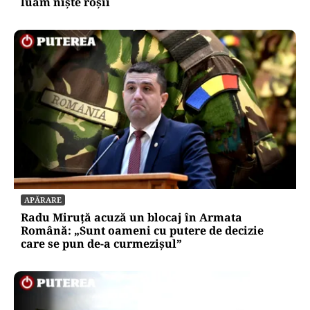
luăm niște roșii
APĂRARE
Radu Miruță acuză un blocaj în Armata
Română: „Sunt oameni cu putere de decizie
care se pun de-a curmezișul”