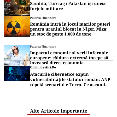
Saudită, Turcia și Pakistan își unesc
forțele militare
Puterea Financiara
România intră în jocul marilor puteri
pentru uraniul blocat în Niger. Miza:
un stoc de peste 1.000 de tone
Puterea Financiara
Impactul economic al verii infernale
europene: căldura extremă începe să
lovească direct economia
Oficiuldestiri.ro
Atacurile cibernetice expun
vulnerabilitățile statului român: ANP
repetă scenariul e‑Terra. Ce ascund
comunicările oficiale și cine răspunde
pentru mentenanța IT a instituțiilor
publice
Alte Articole Importante