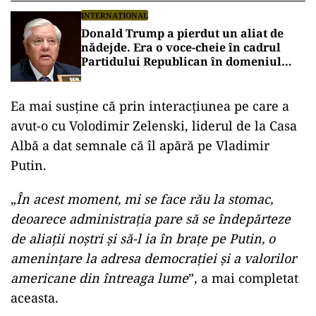
INTERNAȚIONAL
Donald Trump a pierdut un aliat de
nădejde. Era o voce-cheie în cadrul
Partidului Republican în domeniul
apărării și al afacerilor internaționale
Ea mai susține că prin interacțiunea pe care a
avut-o cu Volodimir Zelenski, liderul de la Casa
Albă a dat semnale că îl apără pe Vladimir
Putin.
„
În acest moment, mi se face rău la stomac,
deoarece administrația pare să se îndepărteze
de aliații noștri și să-l ia în brațe pe Putin, o
amenințare la adresa democrației și a valorilor
americane din întreaga lume
”, a mai completat
aceasta.