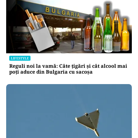
LIFESTYLE
Reguli noi la vamă: Câte țigări și cât alcool mai
poți aduce din Bulgaria cu sacoșa