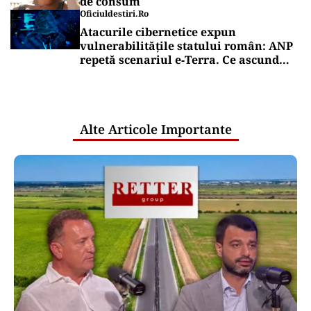
de consum
Oficiuldestiri.ro
Atacurile cibernetice expun
vulnerabilitățile statului român: ANP
repetă scenariul e‑Terra. Ce ascund
comunicările oficiale și cine răspunde
pentru mentenanța IT a instituțiilor
publice
Alte Articole Importante