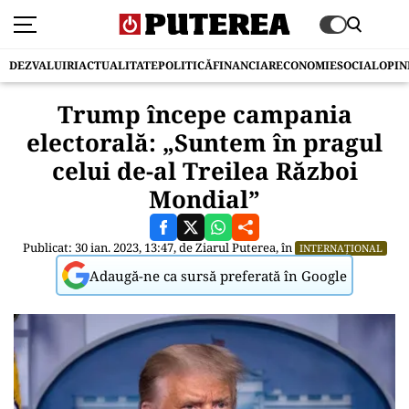
DEZVALUIRI
ACTUALITATE
POLITICĂ
FINANCIAR
ECONOMIE
SOCIAL
OPIN
Trump începe campania
electorală: „Suntem în pragul
celui de-al Treilea Război
Mondial”
Publicat: 30 ian. 2023, 13:47, de
Ziarul Puterea
, în
INTERNAȚIONAL
Adaugă-ne ca sursă preferată în Google