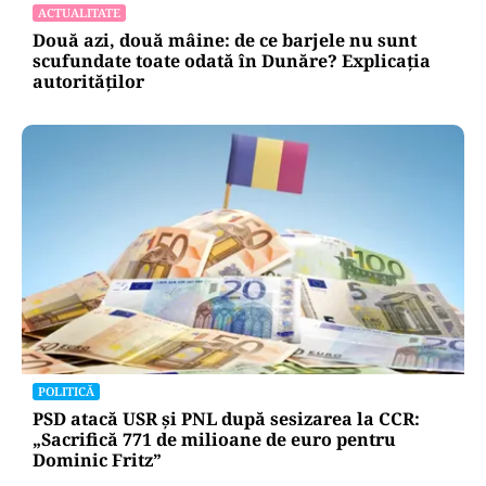
ACTUALITATE
Două azi, două mâine: de ce barjele nu sunt
scufundate toate odată în Dunăre? Explicația
autorităților
POLITICĂ
PSD atacă USR și PNL după sesizarea la CCR:
„Sacrifică 771 de milioane de euro pentru
Dominic Fritz”