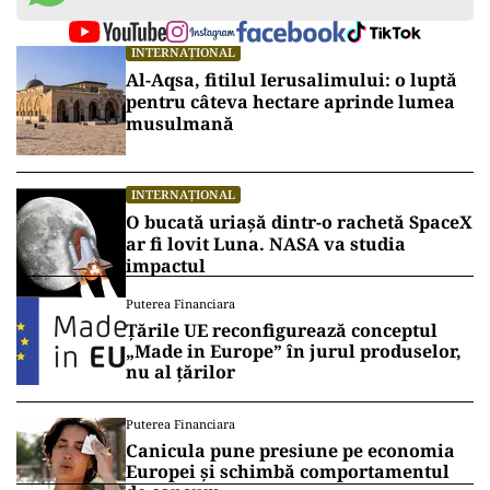
INTERNAȚIONAL
Al-Aqsa, fitilul Ierusalimului: o luptă
pentru câteva hectare aprinde lumea
musulmană
INTERNAȚIONAL
O bucată uriașă dintr-o rachetă SpaceX
ar fi lovit Luna. NASA va studia
impactul
Puterea Financiara
Țările UE reconfigurează conceptul
„Made in Europe” în jurul produselor,
nu al țărilor
Puterea Financiara
Canicula pune presiune pe economia
Europei și schimbă comportamentul