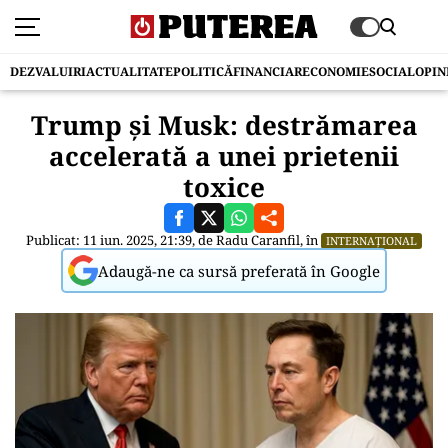
DEZVALUIRI
ACTUALITATE
POLITICĂ
FINANCIAR
ECONOMIE
SOCIAL
OPIN
Trump și Musk: destrămarea
accelerată a unei prietenii
toxice
Publicat: 11 iun. 2025, 21:39, de
Radu Caranfil
, în
INTERNAȚIONAL
Adaugă-ne ca sursă preferată în Google