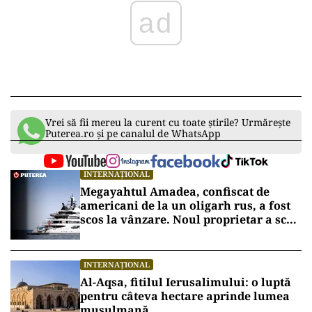
ad
Vrei să fii mereu la curent cu toate știrile? Urmărește
Puterea.ro și pe canalul de WhatsApp
INTERNAȚIONAL
Megayahtul Amadea, confiscat de
americani de la un oligarh rus, a fost
scos la vânzare. Noul proprietar a scos
din conturi 187 de milioane de dolari
INTERNAȚIONAL
Al-Aqsa, fitilul Ierusalimului: o luptă
pentru câteva hectare aprinde lumea
musulmană