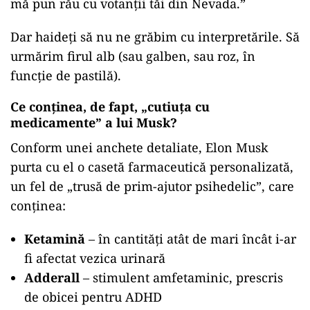
mă pun rău cu votanții tăi din Nevada.”
Dar haideți să nu ne grăbim cu interpretările. Să
urmărim firul alb (sau galben, sau roz, în
funcție de pastilă).
Ce conținea, de fapt, „cutiuța cu
medicamente” a lui Musk?
Conform unei anchete detaliate, Elon Musk
purta cu el o casetă farmaceutică personalizată,
un fel de „trusă de prim-ajutor psihedelic”, care
conținea:
Ketamină
– în cantități atât de mari încât i-ar
fi afectat vezica urinară
Adderall
– stimulent amfetaminic, prescris
de obicei pentru ADHD