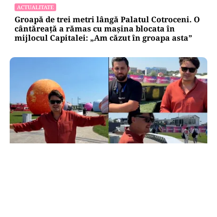
ACTUALITATE
Groapă de trei metri lângă Palatul Cotroceni. O
cântăreață a rămas cu mașina blocata în
mijlocul Capitalei: „Am căzut în groapa asta”
ACTUALITATE
20 de grătare și sute de metri de mese: cum a
intrat Selly în Guinness World Records la
Nibiru