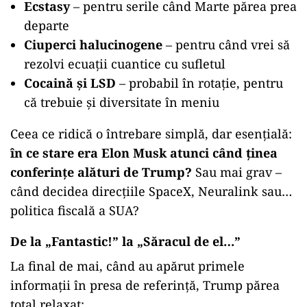
Ecstasy
– pentru serile când Marte părea prea
departe
Ciuperci halucinogene
– pentru când vrei să
rezolvi ecuații cuantice cu sufletul
Cocaină și LSD
– probabil în rotație, pentru
că trebuie și diversitate în meniu
Ceea ce ridică o întrebare simplă, dar esențială:
în ce stare era Elon Musk atunci când ținea
conferințe alături de Trump?
Sau mai grav –
când decidea direcțiile SpaceX, Neuralink sau…
politica fiscală a SUA?
De la „Fantastic!” la „Săracul de el…”
La final de mai, când au apărut primele
informații în presa de referință, Trump părea
total relaxat: