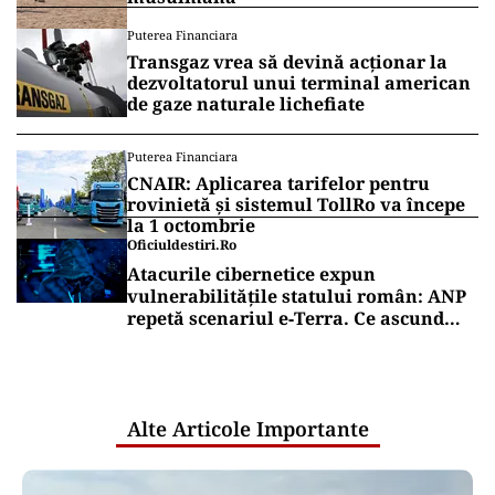
Puterea Financiara
Transgaz vrea să devină acționar la
dezvoltatorul unui terminal american
de gaze naturale lichefiate
Puterea Financiara
CNAIR: Aplicarea tarifelor pentru
rovinietă și sistemul TollRo va începe
la 1 octombrie
Oficiuldestiri.ro
Atacurile cibernetice expun
vulnerabilitățile statului român: ANP
repetă scenariul e‑Terra. Ce ascund
comunicările oficiale și cine răspunde
pentru mentenanța IT a instituțiilor
publice
Alte Articole Importante