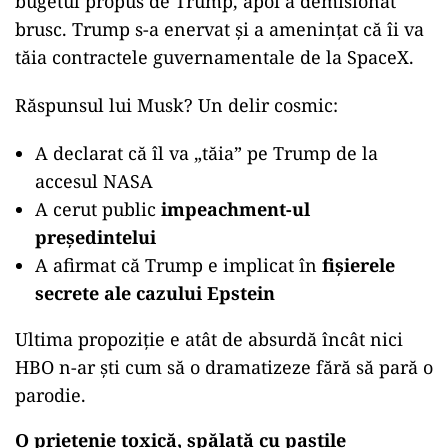
bugetul propus de Trump, apoi a demisionat
brusc. Trump s-a enervat și a amenințat că îi va
tăia contractele guvernamentale de la SpaceX.
Răspunsul lui Musk? Un delir cosmic:
A declarat că îl va „tăia” pe Trump de la
accesul NASA
A cerut public
impeachment-ul
președintelui
A afirmat că Trump e implicat în
fișierele
secrete ale cazului Epstein
Ultima propoziție e atât de absurdă încât nici
HBO n-ar ști cum să o dramatizeze fără să pară o
parodie.
O prietenie toxică, spălată cu pastile