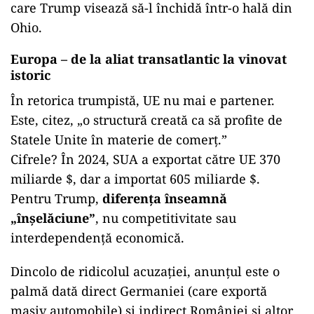
care Trump visează să-l închidă într-o hală din
Ohio.
Europa – de la aliat transatlantic la vinovat
istoric
În retorica trumpistă, UE nu mai e partener.
Este, citez, „o structură creată ca să profite de
Statele Unite în materie de comerț.”
Cifrele? În 2024, SUA a exportat către UE 370
miliarde $, dar a importat 605 miliarde $.
Pentru Trump,
diferența înseamnă
„înșelăciune”
, nu competitivitate sau
interdependență economică.
Dincolo de ridicolul acuzației, anunțul este o
palmă dată direct Germaniei (care exportă
masiv automobile) și indirect României și altor