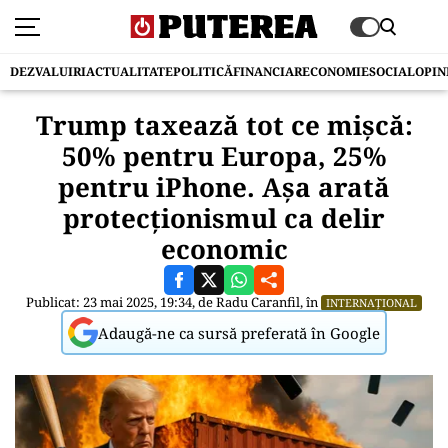
DEZVALUIRI
ACTUALITATE
POLITICĂ
FINANCIAR
ECONOMIE
SOCIAL
OPIN
Trump taxează tot ce mișcă:
50% pentru Europa, 25%
pentru iPhone. Așa arată
protecționismul ca delir
economic
Publicat: 23 mai 2025, 19:34, de
Radu Caranfil
, în
INTERNAȚIONAL
Adaugă-ne ca sursă preferată în Google