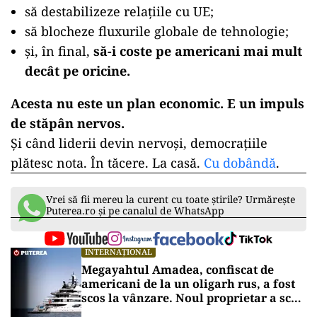
să destabilizeze relațiile cu UE;
să blocheze fluxurile globale de tehnologie;
și, în final,
să-i coste pe americani mai mult
decât pe oricine.
Acesta nu este un plan economic. E un impuls
de stăpân nervos.
Și când liderii devin nervoși, democrațiile
plătesc nota. În tăcere. La casă.
Cu dobândă
.
Vrei să fii mereu la curent cu toate știrile? Urmărește
Puterea.ro și pe canalul de WhatsApp
INTERNAȚIONAL
Megayahtul Amadea, confiscat de
americani de la un oligarh rus, a fost
scos la vânzare. Noul proprietar a scos
din conturi 187 de milioane de dolari