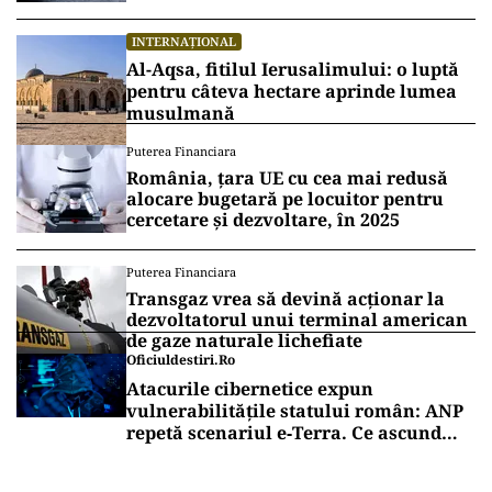
INTERNAȚIONAL
Al-Aqsa, fitilul Ierusalimului: o luptă
pentru câteva hectare aprinde lumea
musulmană
Puterea Financiara
România, țara UE cu cea mai redusă
alocare bugetară pe locuitor pentru
cercetare și dezvoltare, în 2025
Puterea Financiara
Transgaz vrea să devină acționar la
dezvoltatorul unui terminal american
de gaze naturale lichefiate
Oficiuldestiri.ro
Atacurile cibernetice expun
vulnerabilitățile statului român: ANP
repetă scenariul e‑Terra. Ce ascund
comunicările oficiale și cine răspunde
pentru mentenanța IT a instituțiilor