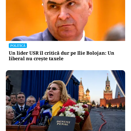
POLITICĂ
Alin Tișe atacă frontal conducerea PNL:
„România a devenit coșul de gunoi al
investitorilor”