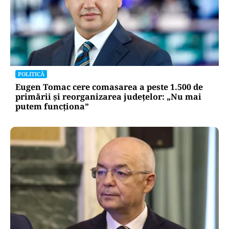
LIFESTYLE
Alina Pușcău, ajunge pe masa de operație:
„UCLA încearcă să-mi salveze viața”
POLITICĂ