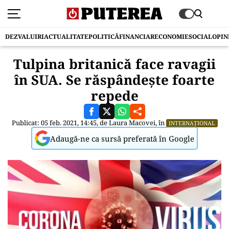
DEZVALUIRI
ACTUALITATE
POLITICĂ
FINANCIAR
ECONOMIE
SOCIAL
OPIN
Tulpina britanică face ravagii
în SUA. Se răspândește foarte
repede
Publicat: 05 feb. 2021, 14:45, de
Laura Macovei
, în
INTERNAȚIONAL
Adaugă-ne ca sursă preferată în Google