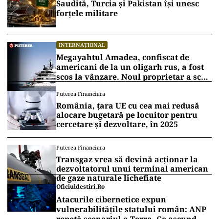
la aproximativ 600.000.
Până în prezent, în SUA s-au înregistrat peste 27
mil. cazuri de infectare cu Sars-CoV2 și au murit
aproximativ 452.000 de oameni.
Vrei să fii mereu la curent cu toate știrile? Urmărește
Puterea.ro și pe canalul de WhatsApp
INTERNAȚIONAL
Se naște un „NATO sunnit”: Arabia
Saudită, Turcia și Pakistan își unesc
forțele militare
INTERNAȚIONAL
Megayahtul Amadea, confiscat de
americani de la un oligarh rus, a fost