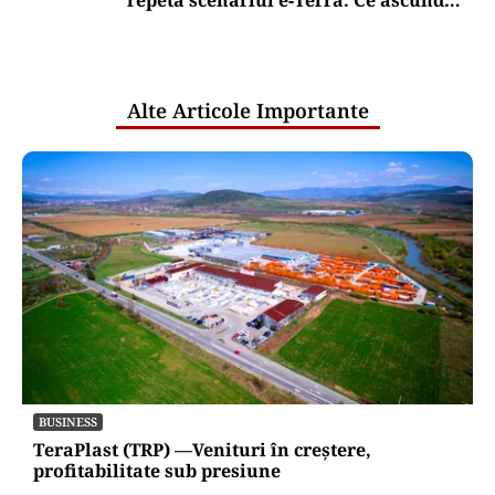
scos la vânzare. Noul proprietar a scos
din conturi 187 de milioane de dolari
Puterea Financiara
România, țara UE cu cea mai redusă
alocare bugetară pe locuitor pentru
cercetare și dezvoltare, în 2025
Puterea Financiara
Transgaz vrea să devină acționar la
dezvoltatorul unui terminal american
de gaze naturale lichefiate
Oficiuldestiri.ro
Atacurile cibernetice expun
vulnerabilitățile statului român: ANP
repetă scenariul e‑Terra. Ce ascund
comunicările oficiale și cine răspunde
pentru mentenanța IT a instituțiilor
publice
Alte Articole Importante