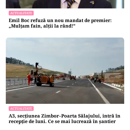
Eugen Tomac cere comasarea a peste 1.500 de
primării și reorganizarea județelor: „Nu mai
putem funcționa”
ACTUALITATE
Emil Boc refuză un nou mandat de premier:
„Mulțam fain, alții la rând!”