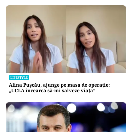
BUSINESS
TeraPlast (TRP) —Venituri în creștere,
profitabilitate sub presiune