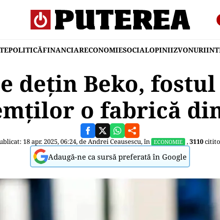
TE
POLITICĂ
FINANCIAR
ECONOMIE
SOCIAL
OPINII
ZVONURI
IN
e dețin Beko, fostul
mților o fabrică d
ublicat: 18 apr. 2025, 06:24, de
Andrei Ceausescu
, în
,
3110
citito
ECONOMIE
Adaugă-ne ca sursă preferată în Google