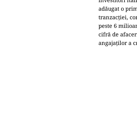
adăugat o pri
tranzacției, co
peste 6 milioan
cifră de afacer
angajaților a c