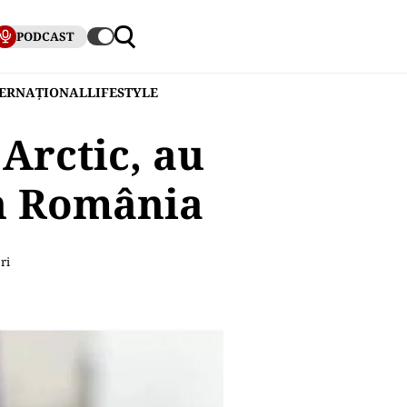
PODCAST
TERNAȚIONAL
LIFESTYLE
 Arctic, au
in România
ri