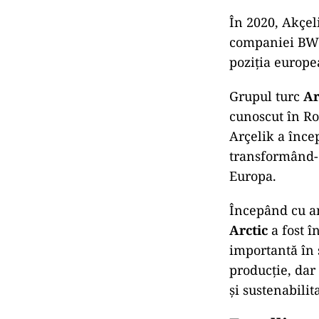
În 2020, Akçel
companiei BWS
poziția europe
Grupul turc
Ar
cunoscut în Ro
Arçelik a înce
transformând-
Europa.
Începând cu an
Arctic
a fost î
importantă în 
producție, dar 
și sustenabilit