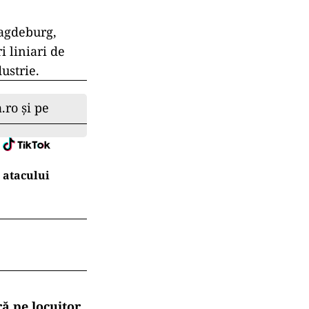
Magdeburg,
 liniari de
ustrie.
.ro și pe
 atacului
ă pe locuitor