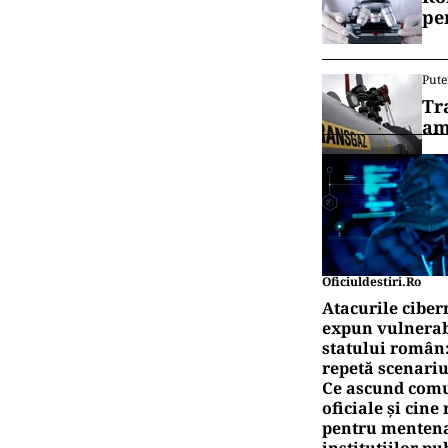
pe
Pute
Tr
am
Oficiuldestiri.ro
Atacurile ciber
expun vulnerabi
statului român
repetă scenariu
Ce ascund comu
oficiale și cin
pentru mentena
instituțiilor pu