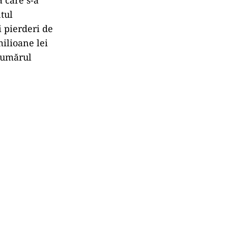
tul
i pierderi de
milioane lei
 Numărul