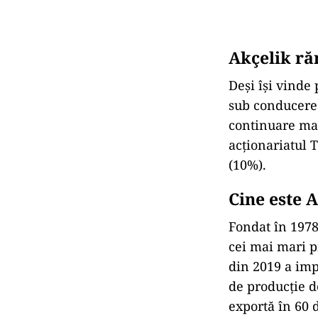
Akçelik ră
Deși își vinde 
sub conducerea
continuare mat
acționariatul 
(10%).
Cine este 
Fondat în 1978
cei mai mari p
din 2019 a imp
de producție d
exportă în 60 d