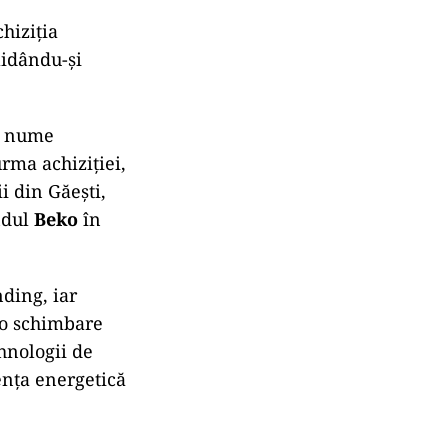
hiziția
idându-și
n nume
rma achiziției,
i din Găești,
ndul
Beko
în
ding, iar
 o schimbare
hnologii de
iența energetică