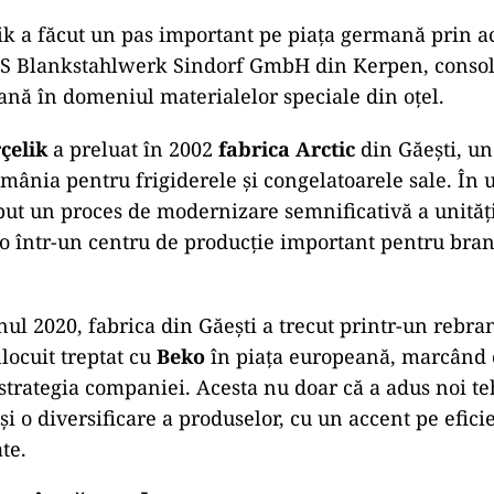
ik a făcut un pas important pe piața germană prin ac
 Blankstahlwerk Sindorf GmbH din Kerpen, consol
ană în domeniul materialelor speciale din oțel.
çelik
a preluat în 2002
fabrica Arctic
din Găești, u
mânia pentru frigiderele și congelatoarele sale. În u
put un proces de modernizare semnificativă a unități
o într-un centru de producție important pentru bra
ul 2020, fabrica din Găești a trecut printr-un rebran
nlocuit treptat cu
Beko
în piața europeană, marcând
strategia companiei. Acesta nu doar că a adus noi te
și o diversificare a produselor, cu un accent pe efic
ate.