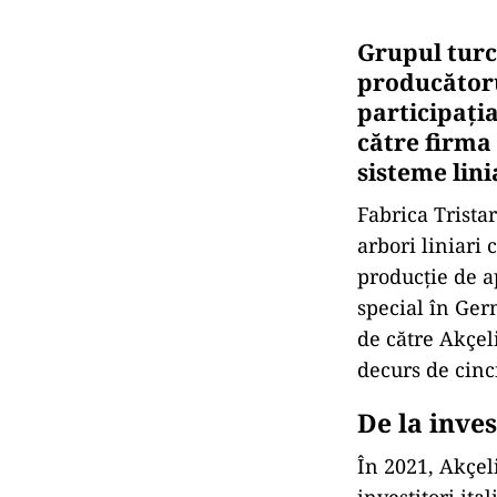
Grupul turc
producătoru
participați
către firma
sisteme lini
Fabrica Tristar
arbori liniari
producție de a
special în Ger
de către Akçel
decurs de cinci
De la inves
În 2021, Akçel
investitori ita