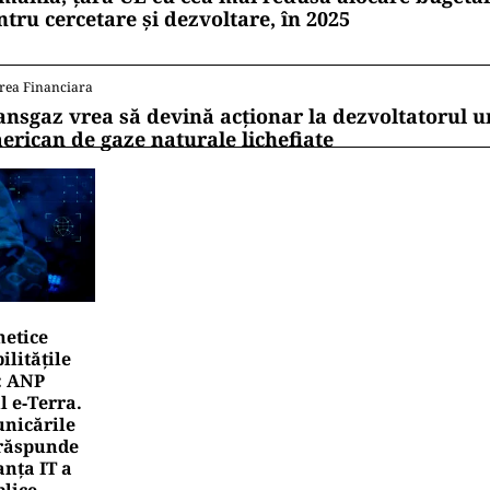
ntru cercetare și dezvoltare, în 2025
rea Financiara
ansgaz vrea să devină acționar la dezvoltatorul u
erican de gaze naturale lichefiate
netice
litățile
: ANP
l e‑Terra.
nicările
e răspunde
nța IT a
blice