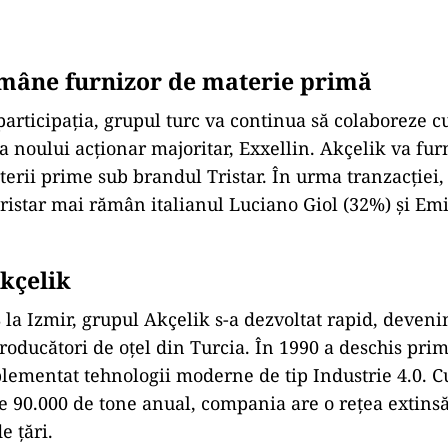
mâne furnizor de materie primă
participația, grupul turc va continua să colaboreze cu
 noului acționar majoritar, Exxellin. Akçelik va fur
erii prime sub brandul Tristar. În urma tranzacției,
Tristar mai rămân italianul Luciano Giol (32%) și Em
Akçelik
 la Izmir, grupul Akçelik s-a dezvoltat rapid, deven
roducători de oțel din Turcia. În 1990 a deschis prim
lementat tehnologii moderne de tip Industrie 4.0. Cu
e 90.000 de tone anual, compania are o rețea extinsă 
e țări.