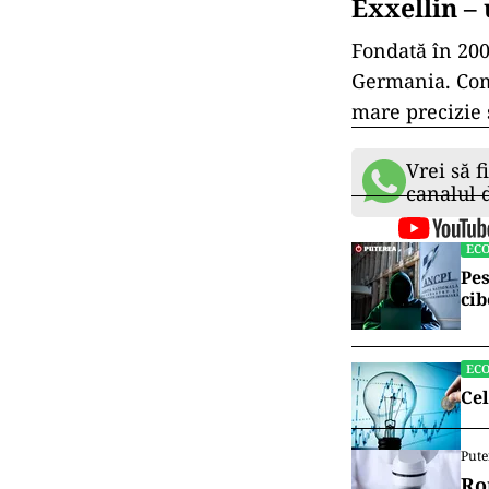
Exxellin – 
Fondată în 200
Germania. Comp
mare precizie 
Vrei să f
canalul
EC
Pes
cib
EC
Cel
Pute
Ro