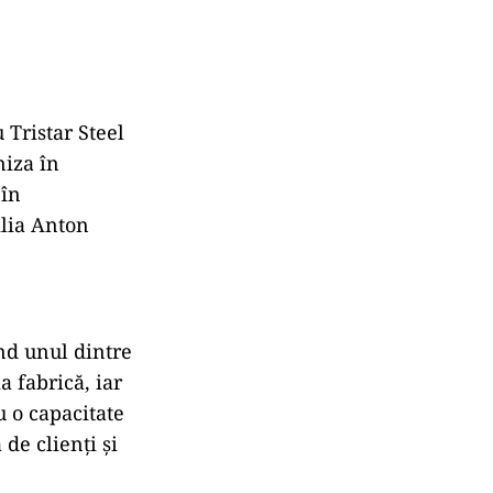
 Tristar Steel
niza în
 în
ilia Anton
ind unul dintre
a fabrică, iar
 o capacitate
de clienți și