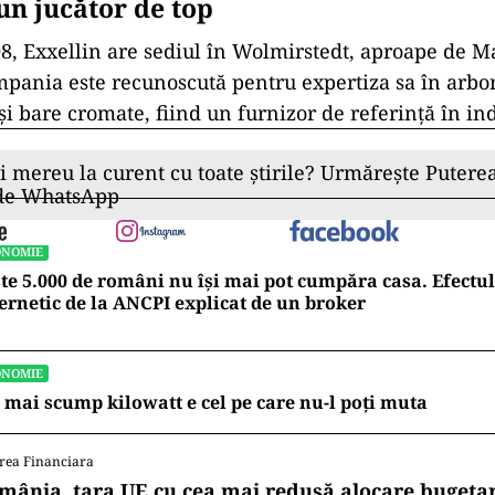
un jucător de top
8, Exxellin are sediul în Wolmirstedt, aproape de 
ania este recunoscută pentru expertiza sa în arbori
și bare cromate, fiind un furnizor de referință în ind
ii mereu la curent cu toate știrile? Urmărește Puterea
 de WhatsApp
ONOMIE
te 5.000 de români nu își mai pot cumpăra casa. Efectul
ernetic de la ANCPI explicat de un broker
ONOMIE
 mai scump kilowatt e cel pe care nu-l poți muta
rea Financiara
mânia, țara UE cu cea mai redusă alocare bugetar