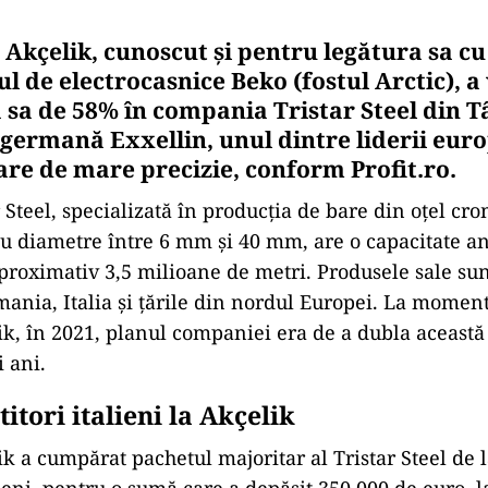
 Akçelik, cunoscut și pentru legătura sa cu
l de electrocasnice Beko (fostul Arctic), 
a sa de 58% în compania Tristar Steel din T
 germană Exxellin, unul dintre liderii euro
are de mare precizie, conform Profit.ro.
 Steel, specializată în producția de bare din oțel cro
 cu diametre între 6 mm și 40 mm, are o capacitate a
proximativ 3,5 milioane de metri. Produsele sale sun
mania, Italia și țările din nordul Europei. La moment
ik, în 2021, planul companiei era de a dubla această
 ani.
titori italieni la Akçelik
ik a cumpărat pachetul majoritar al Tristar Steel de 
lieni, pentru o sumă care a depășit 350.000 de euro, l