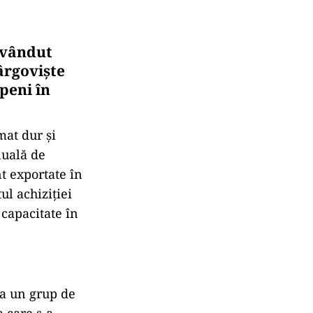
a vândut
ârgoviște
peni în
mat dur și
nuală de
t exportate în
ul achiziției
 capacitate în
la un grup de
a care s-a