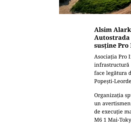
Alsim Alark
Autostrada 
susține Pro
Asociația Pro 
infrastructură 
face legătura 
Popești-Leorde
Organizația spu
un avertisment
de execuție ma
M6 1 Mai-Tokyo