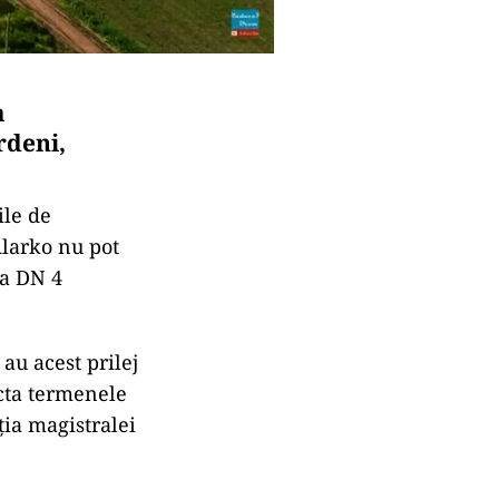
a
rdeni,
ile de
Alarko nu pot
la DN 4
 au acest prilej
ecta termenele
ția magistralei