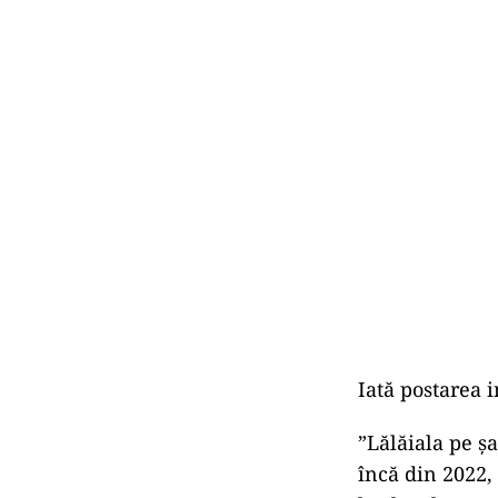
Iată postarea i
”Lălăiala pe ș
încă din 2022,