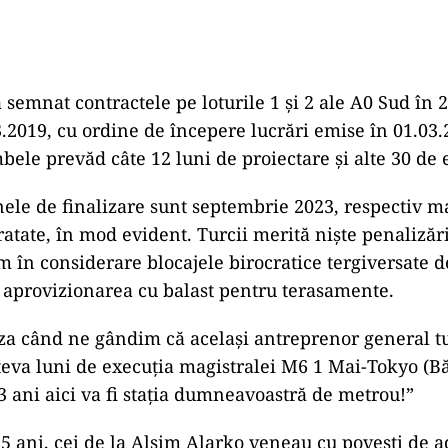
 semnat contractele pe loturile 1 și 2 ale A0 Sud în 
3.2019, cu ordine de începere lucrări emise în 01.03.
bele prevăd câte 12 luni de proiectare și alte 30 de 
ele de finalizare sunt septembrie 2023, respectiv m
atate, în mod evident. Turcii merită niște penalizări
 în considerare blocajele birocratice tergiversate de
aprovizionarea cu balast pentru terasamente.
a când ne gândim că același antreprenor general tu
teva luni de execuția magistralei M6 1 Mai-Tokyo (B
 3 ani aici va fi stația dumneavoastră de metrou!”
 5 ani, cei de la Alsim Alarko veneau cu povești de a