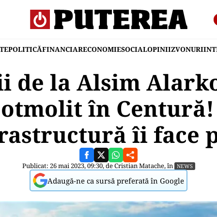
TE
POLITICĂ
FINANCIAR
ECONOMIE
SOCIAL
OPINII
ZVONURI
IN
i de la Alsim Alark
otmolit în Centură!
rastructură îi face 
Publicat: 26 mai 2023, 09:30, de
Cristian Matache
, în
NEWS
Adaugă-ne ca sursă preferată în Google