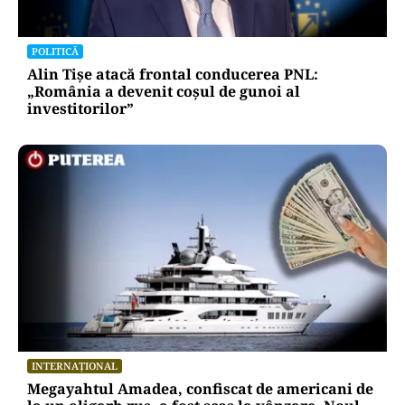
POLITICĂ
Alin Tișe atacă frontal conducerea PNL:
„România a devenit coșul de gunoi al
investitorilor”
INTERNAȚIONAL
Megayahtul Amadea, confiscat de americani de