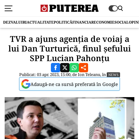
DEZVALUIRI
ACTUALITATE
POLITICĂ
FINANCIAR
ECONOMIE
SOCIAL
OPIN
TVR a ajuns agenția de voiaj a
lui Dan Turturică, finul șefului
SPP Lucian Pahonțu
Publicat: 03 apr. 2023, 15:00, de
Ion Teleanu
, în
NEWS
Adaugă-ne ca sursă preferată în Google