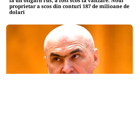
la un oligarh rus, a fost scos la vânzare. Noul
proprietar a scos din conturi 187 de milioane de
dolari
POLITICĂ
Un lider USR îl critică dur pe Ilie Bolojan: Un
liberal nu crește taxele
TOS
Politica Cookies
Protecția Datelor Personale