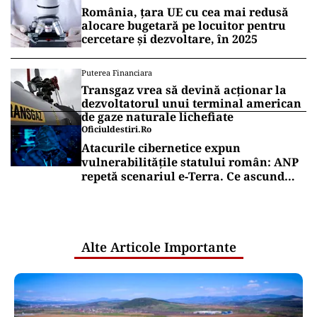
România, țara UE cu cea mai redusă
alocare bugetară pe locuitor pentru
cercetare și dezvoltare, în 2025
Puterea Financiara
Transgaz vrea să devină acționar la
dezvoltatorul unui terminal american
de gaze naturale lichefiate
Oficiuldestiri.ro
Atacurile cibernetice expun
vulnerabilitățile statului român: ANP
repetă scenariul e‑Terra. Ce ascund
comunicările oficiale și cine răspunde
pentru mentenanța IT a instituțiilor
publice
Alte Articole Importante