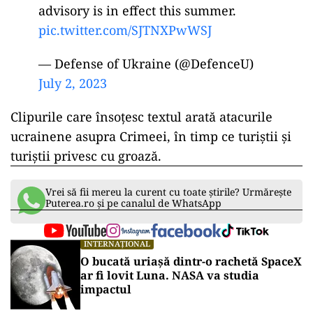
advisory is in effect this summer.
pic.twitter.com/SJTNXPwWSJ
— Defense of Ukraine (@DefenceU)
July 2, 2023
Clipurile care însoțesc textul arată atacurile
ucrainene asupra Crimeei, în timp ce turiștii și
turiștii privesc cu groază.
Vrei să fii mereu la curent cu toate știrile? Urmărește
Puterea.ro și pe canalul de WhatsApp
INTERNAȚIONAL
O bucată uriașă dintr-o rachetă SpaceX
ar fi lovit Luna. NASA va studia
impactul