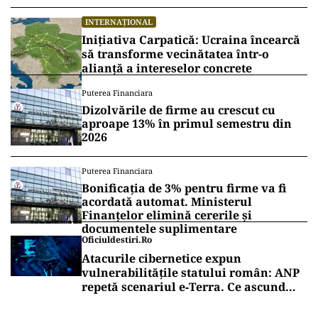
INTERNAȚIONAL
Inițiativa Carpatică: Ucraina încearcă
să transforme vecinătatea într-o
alianță a intereselor concrete
Puterea Financiara
Dizolvările de firme au crescut cu
aproape 13% în primul semestru din
2026
Puterea Financiara
Bonificația de 3% pentru firme va fi
acordată automat. Ministerul
Finanțelor elimină cererile și
documentele suplimentare
Oficiuldestiri.ro
Atacurile cibernetice expun
vulnerabilitățile statului român: ANP
repetă scenariul e‑Terra. Ce ascund
comunicările oficiale și cine răspunde
pentru mentenanța IT a instituțiilor