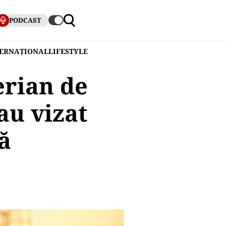
PODCAST
TERNAȚIONAL
LIFESTYLE
erian de
au vizat
ă