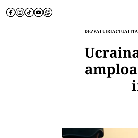
DEZVALUIRI
ACTUALITA
Ucraina
amploar