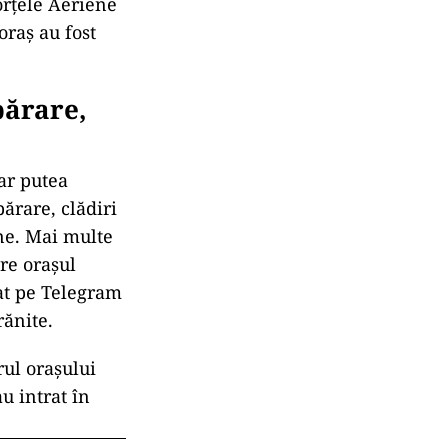
orțele Aeriene
oraș au fost
părare,
 ar putea
ărare, clădiri
ne. Mai multe
tre orașul
țat pe Telegram
rănite.
rul orașului
u intrat în