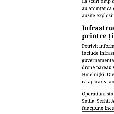
La scurt timp 
au anunțat că 
auzite explozi
Infrastru
printre ț
Potrivit infor
include infras
guvernamentale
drone păreau să
Hmelnițki. Guv
că apărarea ant
Operațiuni sim
Smila, Serhii 
funcțiune înce