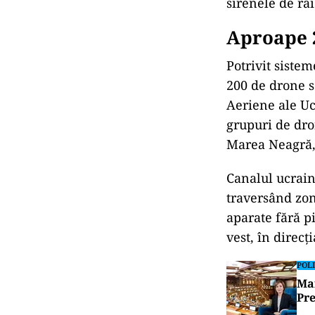
sirenele de ra
Aproape 2
Potrivit siste
200 de drone s
Aeriene ale Uc
grupuri de dro
Marea Neagră, 
Canalul ucrain
traversând zon
aparate fără pi
vest, în direcț
POLI
Mai
Pre