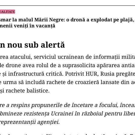
UALITATE
mar la malul Mării Negre: o dronă a explodat pe plajă,
enii veniți în vacanță
in nou sub alertă
ea atacului, serviciul ucrainean de informații milita
de drone avea rolul de a suprasolicita apărarea antia
le și infrastructură critică. Potrivit HUR, Rusia pregăt
re urma să includă rachete de croazieră lansate din a
i rachete balistice.
re a respins propunerile de încetare a focului, încea
bmineze rezistența Ucrainei în războiul pentru liber
eprezentanții agenției.