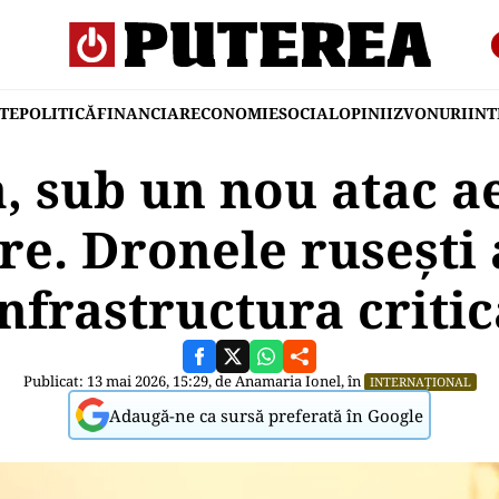
TE
POLITICĂ
FINANCIAR
ECONOMIE
SOCIAL
OPINII
ZVONURI
IN
, sub un nou atac a
e. Dronele rusești 
infrastructura critic
Publicat: 13 mai 2026, 15:29, de
Anamaria Ionel
, în
INTERNAȚIONAL
Adaugă-ne ca sursă preferată în Google