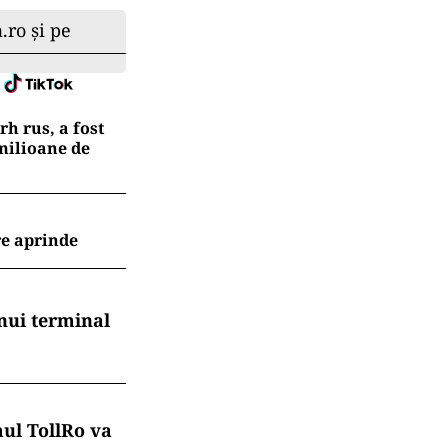
.ro și pe
h rus, a fost
 milioane de
re aprinde
nui terminal
mul TollRo va