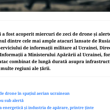
 a fost acoperit miercuri de zeci de drone și alert
nul dintre cele mai ample atacuri lansate de Rusia
 serviciului de informații militare al Ucrainei, Dire
Informații a Ministerului Apărării al Ucrainei, fo
atac combinat de lungă durată asupra infrastructur
 multe regiuni ale țării.
e drone în spațiul aerian ucrainean
ou sub alertă
a energetică și industria de apărare, printre ținte