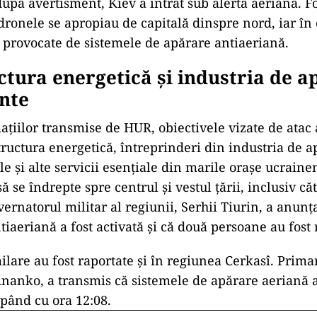
după avertisment, Kiev a intrat sub alertă aeriană. F
dronele se apropiau de capitală dinspre nord, iar în 
i provocate de sistemele de apărare antiaeriană.
ctura energetică și industria de a
inte
mațiilor transmise de HUR, obiectivele vizate de atac
tructura energetică, întreprinderi din industria de ap
 și alte servicii esențiale din marile orașe ucraine
 se îndrepte spre centrul și vestul țării, inclusiv că
ernatorul militar al regiunii, Serhii Tiurin, a anun
iaeriană a fost activată și că două persoane au fost 
ilare au fost raportate și în regiunea Cerkasî. Prima
Ananko, a transmis că sistemele de apărare aeriană a
pând cu ora 12:08.