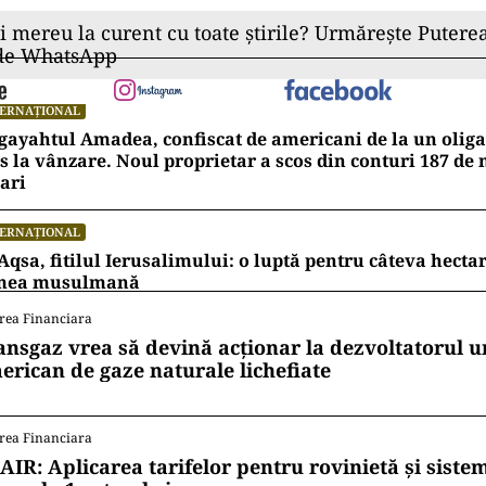
ii mereu la curent cu toate știrile? Urmărește Puterea
 de WhatsApp
TERNAȚIONAL
ayahtul Amadea, confiscat de americani de la un oligar
s la vânzare. Noul proprietar a scos din conturi 187 de
ari
TERNAȚIONAL
Aqsa, fitilul Ierusalimului: o luptă pentru câteva hecta
mea musulmană
rea Financiara
ansgaz vrea să devină acționar la dezvoltatorul u
erican de gaze naturale lichefiate
rea Financiara
AIR: Aplicarea tarifelor pentru rovinietă și siste