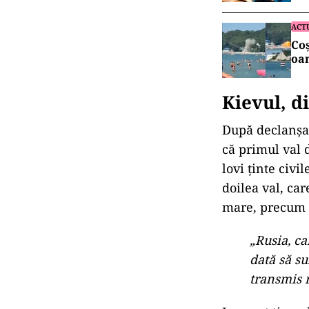
ACT
Coș
oam
Kievul, d
După declanșar
că primul val 
lovi ținte civi
doilea val, ca
mare, precum ș
„Rusia, ca
dată să su
transmis r