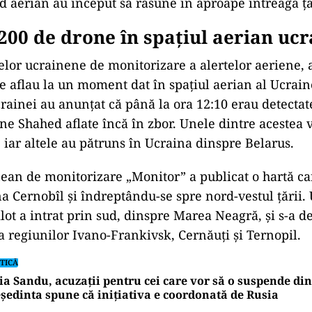
id aerian au început să răsune în aproape întreaga ța
00 de drone în spațiul aerian uc
melor ucrainene de monitorizare a alertelor aeriene,
e aflau la un moment dat în spațiul aerian al Ucraine
rainei au anunțat că până la ora 12:10 erau detectate
ne Shahed aflate încă în zbor. Unele dintre acestea
iar altele au pătruns în Ucraina dinspre Belarus.
ean de monitorizare „Monitor” a publicat o hartă ca
a Cernobîl și îndreptându-se spre nord-vestul țării. 
lot a intrat prin sud, dinspre Marea Neagră, și s-a d
ia regiunilor Ivano-Frankivsk, Cernăuți și Ternopil.
TICĂ
a Sandu, acuzații pentru cei care vor să o suspende din
ședinta spune că inițiativa e coordonată de Rusia