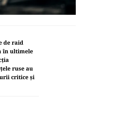
e de raid
 în ultimele
cția
rțele ruse au
ii critice și