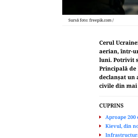
Sursă foto: freepik.com /
Cerul Ucrainei
aerian, într-u
luni. Potrivit
Principală de 
declanșat un 
civile din mai
CUPRINS
Aproape 200 d
Kievul, din n
Infrastructur