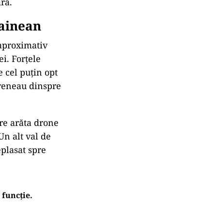
ră.
rainean
 aproximativ
i. Forțele
 cel puțin opt
 veneau dinspre
re arăta drone
Un alt val de
eplasat spre
 funcție.