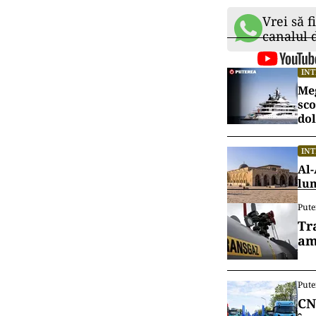
Vrei să f
canalul
IN
Meg
sco
dol
IN
Al-
lu
Pute
Tr
am
Pute
CN