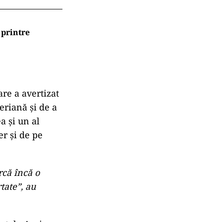
 printre
re a avertizat
eriană și de a
ea și un al
er și de pe
rcă încă o
tate”, au