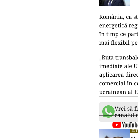
România, ca st
energetică reg
în timp ce par
mai flexibil p
„Ruta transbal
imediate ale Uc
aplicarea dire
comercial în c
ucrainean al En
Vrei să f
canalul
IN