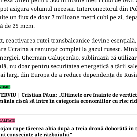
neză Orlen pentru 300 milioane metri cubi de GNL 
 pot asigura volumul necesar. Interconectorul din Po
te un flux de doar 7 milioane metri cubi pe zi, dep
tă de 25 mcm.
t, reactivarea rutei transbalcanice devine esenţială,
care Ucraina a renunţat complet la gazul rusesc. Mini
nergiei, Gherman Galuşcenko, subliniază că utiliza
ală, nu doar pentru securitatea energetică a ţării sale,
mai largi din Europa de a reduce dependenţa de Rusi
NOMIE
ERVIU | Cristian Păun: „Ultimele ore înainte de verdictu
ânia riscă să intre în categoria economiilor cu risc rid
UALITATE
ojan rupe tăcerea abia după a treia dronă doborâtă în to
nt consecințe ale războiului”