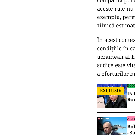
compania polo
aceste rute nu
exemplu, permi
zilnică estima
În acest contex
condiţiile în 
ucrainean al E
sudice este vit
a eforturilor 
ECO
EXCLUSIV
INT
Rom
ACT
Bol
„Su