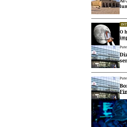
Al-
lu
IN
O b
im
Pute
Di
se
Pute
Bo
Fi