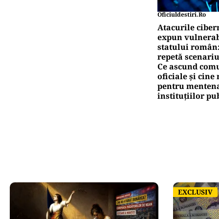
Oficiuldestiri.ro
Atacurile ciber
expun vulnerabi
statului român
repetă scenariu
Ce ascund comu
oficiale și cin
pentru mentena
instituțiilor pu
EXCLUSIV
EXCLUSIV