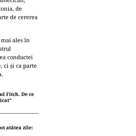
american,
lonia, de
arte de cererea
 mai ales în
strul
rea conductei
 ci şi ca parte
a.
l Fitch. De ce
icat”
t atâtea zile: