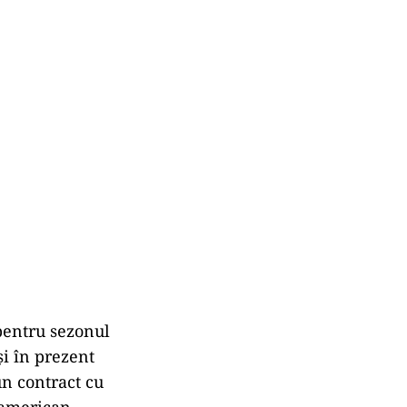
pentru sezonul
şi în prezent
un contract cu