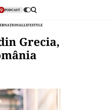
PODCAST
TERNAȚIONAL
LIFESTYLE
din Grecia,
România