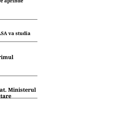
re aprinde
ASA va studia
rimul
at. Ministerul
ntare