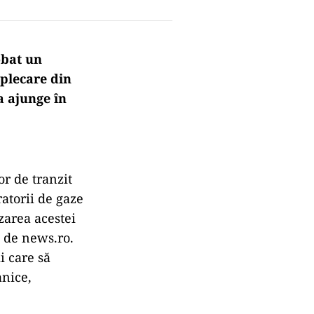
obat un
plecare din
a ajunge în
or de tranzit
ratorii de gaze
zarea acestei
ă de news.ro.
i care să
anice,