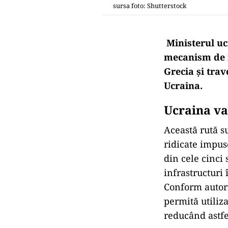
sursa foto: Shutterstock
Ministerul uc
mecanism de i
Grecia şi tra
Ucraina.
Ucraina va
Această rută su
ridicate impuse
din cele cinci 
infrastructuri
Conform autorit
permită utiliz
reducând astfe