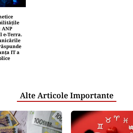
netice
litățile
: ANP
l e‑Terra.
nicările
e răspunde
nța IT a
blice
Alte Articole Importante