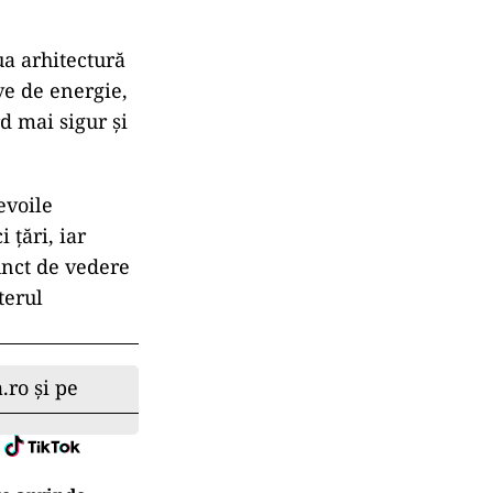
ua arhitectură
ve de energie,
d mai sigur şi
evoile
 ţări, iar
unct de vedere
terul
.ro și pe