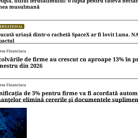
Aqsa, fitilul Ierusalimului: o luptă pentru câteva hecta
mea musulmană
TERNAȚIONAL
ucată uriașă dintr-o rachetă SpaceX ar fi lovit Luna. N
pactul
rea Financiara
zolvările de firme au crescut cu aproape 13% în p
mestru din 2026
rea Financiara
nificația de 3% pentru firme va fi acordată autom
nanțelor elimină cererile și documentele suplime