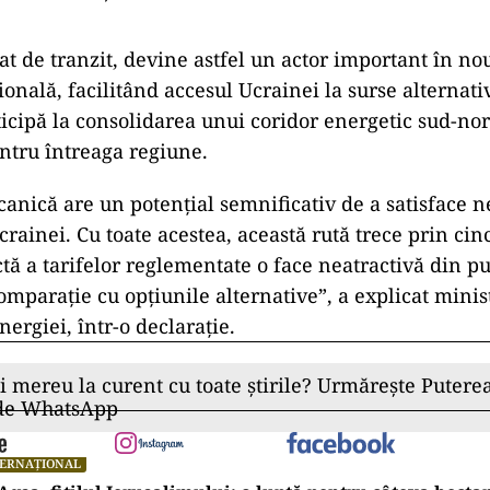
at de tranzit, devine astfel un actor important în no
ională, facilitând accesul Ucrainei la surse alternati
ticipă la consolidarea unui coridor energetic sud-nor
entru întreaga regiune.
canică are un potenţial semnificativ de a satisface n
rainei. Cu toate acestea, această rută trece prin cinci
ctă a tarifelor reglementate o face neatractivă din p
omparaţie cu opţiunile alternative”, a explicat minis
ergiei, într-o declaraţie.
ii mereu la curent cu toate știrile? Urmărește Puterea
 de WhatsApp
TERNAȚIONAL