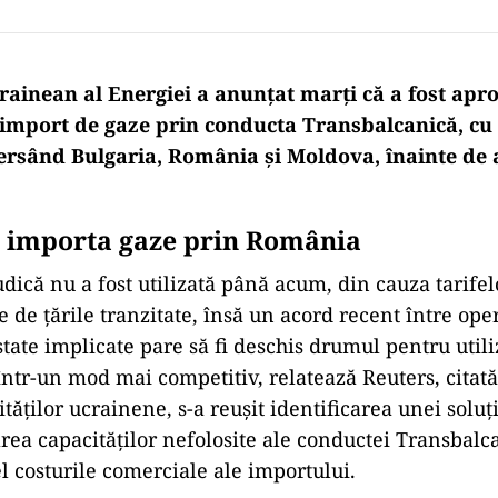
rainean al Energiei a anunţat marţi că a fost apr
mport de gaze prin conducta Transbalcanică, cu 
versând Bulgaria, România şi Moldova, înainte de 
 importa gaze prin România
dică nu a fost utilizată până acum, din cauza tarifel
 de ţările tranzitate, însă un acord recent între ope
state implicate pare să fi deschis drumul pentru utili
 într-un mod mai competitiv, relatează Reuters, citat
ăţilor ucrainene, s-a reuşit identificarea unei soluţi
area capacităţilor nefolosite ale conductei Transbalc
l costurile comerciale ale importului.