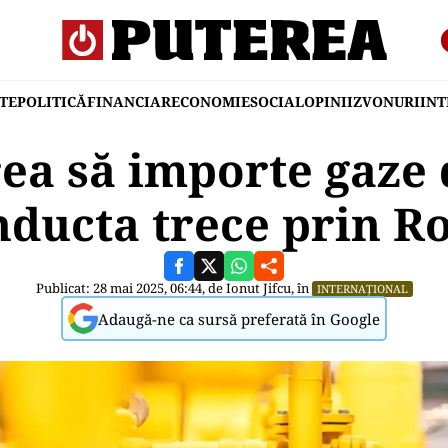
TE
POLITICĂ
FINANCIAR
ECONOMIE
SOCIAL
OPINII
ZVONURI
IN
ea să importe gaze 
nducta trece prin 
Publicat: 28 mai 2025, 06:44, de
Ionut Jifcu
, în
INTERNAȚIONAL
Adaugă-ne ca sursă preferată în Google