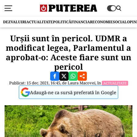
DEZVALUIRI
ACTUALITATE
POLITICĂ
FINANCIAR
ECONOMIE
SOCIAL
OPIN
Urșii sunt în pericol. UDMR a
modificat legea, Parlamentul a
aprobat-o: Aceste fiare sunt un
pericol
Publicat: 15 dec. 2021, 16:45, de
Laura Macovei
, în
ACTUALITATE
Adaugă-ne ca sursă preferată în Google