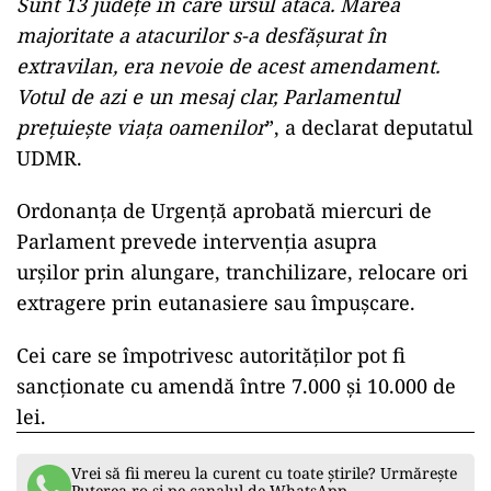
Sunt 13 județe în care ursul atacă. Marea
majoritate a atacurilor s-a desfășurat în
extravilan, era nevoie de acest amendament.
Votul de azi e un mesaj clar, Parlamentul
prețuiește viața oamenilor
”, a declarat deputatul
UDMR.
Ordonanța de Urgență aprobată miercuri de
Parlament prevede intervenția asupra
urșilor prin alungare, tranchilizare, relocare ori
extragere prin eutanasiere sau împuşcare.
Cei care se împotrivesc autorităților pot fi
sancționate cu amendă între 7.000 și 10.000 de
lei.
Vrei să fii mereu la curent cu toate știrile? Urmărește
Puterea.ro și pe canalul de WhatsApp