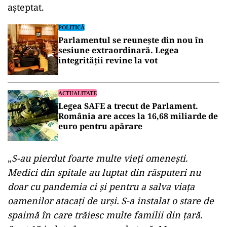
așteptat.
POLITICĂ
Parlamentul se reunește din nou în
sesiune extraordinară. Legea
integrității revine la vot
ACTUALITATE
Legea SAFE a trecut de Parlament.
România are acces la 16,68 miliarde de
euro pentru apărare
„
S-au pierdut foarte multe vieți omenești.
Medici din spitale au luptat din răsputeri nu
doar cu pandemia ci și pentru a salva viața
oamenilor atacați de urși. S-a instalat o stare de
spaimă în care trăiesc multe familii din țară.