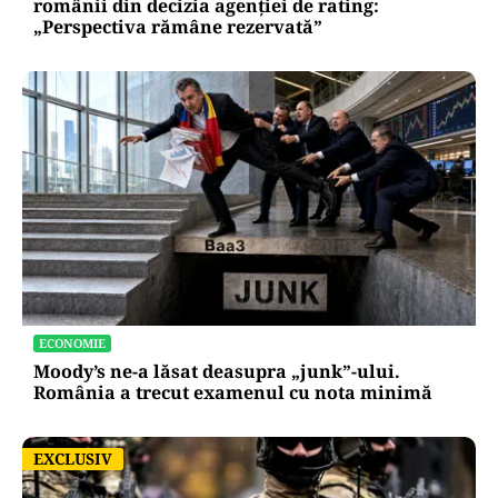
românii din decizia agenției de rating:
„Perspectiva rămâne rezervată”
ECONOMIE
Moody’s ne-a lăsat deasupra „junk”-ului.
România a trecut examenul cu nota minimă
EXCLUSIV
EXCLUSIV