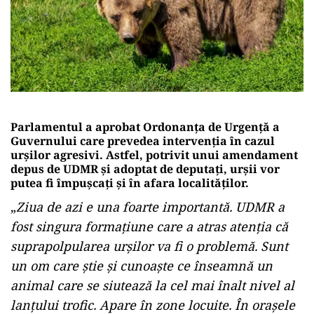
Parlamentul a aprobat Ordonanța de Urgență a
Guvernului care prevedea intervenția în cazul
urșilor agresivi. Astfel, potrivit unui amendament
depus de UDMR și adoptat de deputați, urșii vor
putea fi împușcați și în afara localităților.
„
Ziua de azi e una foarte importantă. UDMR a
fost singura formațiune care a atras atenția că
suprapolpularea urșilor va fi o problemă. Sunt
un om care știe și cunoaște ce înseamnă un
animal care se siutează la cel mai înalt nivel al
lanțului trofic. Apare în zone locuite. În orașele