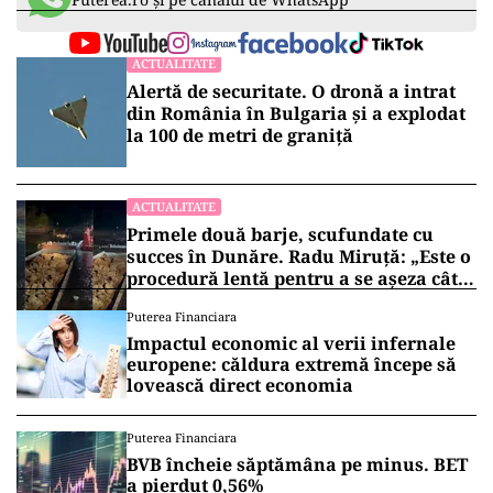
ACTUALITATE
Alertă de securitate. O dronă a intrat
din România în Bulgaria şi a explodat
la 100 de metri de graniţă
ACTUALITATE
Primele două barje, scufundate cu
succes în Dunăre. Radu Miruță: „Este o
procedură lentă pentru a se așeza cât
mai bine”
Puterea Financiara
Impactul economic al verii infernale
europene: căldura extremă începe să
lovească direct economia
Puterea Financiara
BVB încheie săptămâna pe minus. BET
a pierdut 0,56%