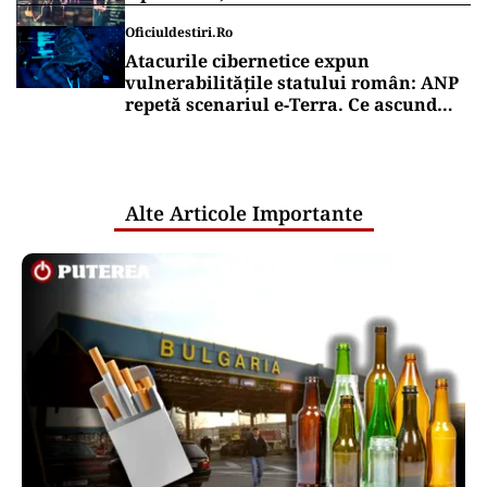
Oficiuldestiri.ro
Atacurile cibernetice expun
vulnerabilitățile statului român: ANP
repetă scenariul e‑Terra. Ce ascund
comunicările oficiale și cine răspunde
pentru mentenanța IT a instituțiilor
publice
Alte Articole Importante