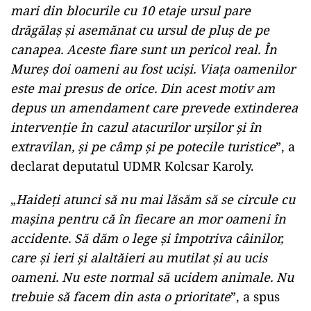
mari din blocurile cu 10 etaje ursul pare
drăgălaș și asemănat cu ursul de pluș de pe
canapea. Aceste fiare sunt un pericol real. În
Mureș doi oameni au fost uciși. Viața oamenilor
este mai presus de orice. Din acest motiv am
depus un amendament care prevede extinderea
intervenție în cazul atacurilor urșilor și în
extravilan, și pe câmp și pe potecile turistice
”, a
declarat deputatul UDMR Kolcsar Karoly.
„
Haideți atunci să nu mai lăsăm să se circule cu
mașina pentru că în fiecare an mor oameni în
accidente. Să dăm o lege și împotriva câinilor,
care și ieri și alaltăieri au mutilat și au ucis
oameni. Nu este normal să ucidem animale. Nu
trebuie să facem din asta o prioritate
”, a spus