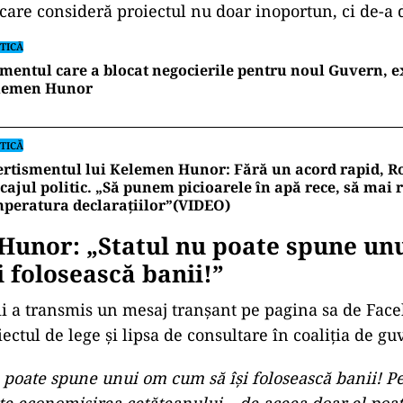
are consideră proiectul nu doar inoportun, ci de-a 
TICĂ
entul care a blocat negocierile pentru noul Guvern, e
lemen Hunor
TICĂ
rtismentul lui Kelemen Hunor: Fără un acord rapid, R
cajul politic. „Să punem picioarele în apă rece, să mai
peratura declarațiilor”(VIDEO)
Hunor: „Statul nu poate spune un
i folosească banii!”
i a transmis un mesaj tranșant pe pagina sa de Face
iectul de lege și lipsa de consultare în coaliția de g
u poate spune unui om cum să își folosească banii! P