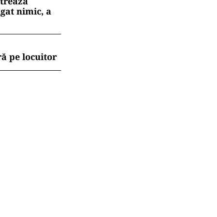
strează
gat nimic, a
ă pe locuitor