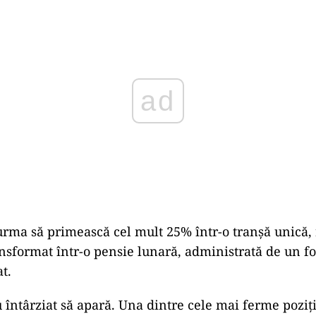
Play
urma să primească cel mult 25% într-o tranșă unică, r
ansformat într-o pensie lunară, administrată de un f
at.
u întârziat să apară. Una dintre cele mai ferme poziți