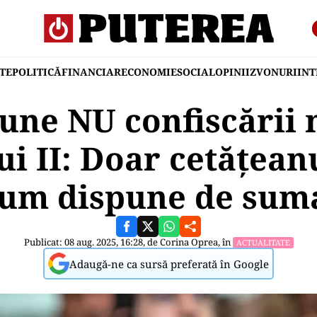
TE
POLITICĂ
FINANCIAR
ECONOMIE
SOCIAL
OPINII
ZVONURI
IN
ne NU confiscării 
ui II: Doar cetățean
cum dispune de sum
Publicat: 08 aug. 2025, 16:28, de
Corina Oprea
, în
ACTUALITATE
Adaugă-ne ca sursă preferată în Google