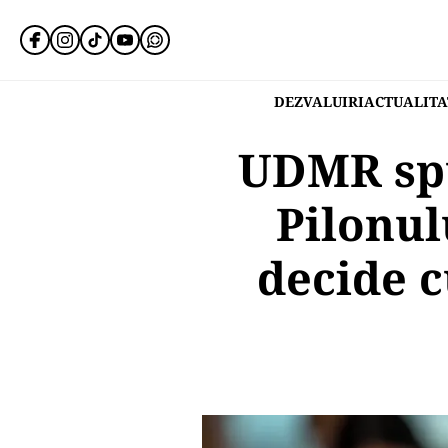
DEZVALUIRI
ACTUALITA
UDMR spu
Pilonul
decide 