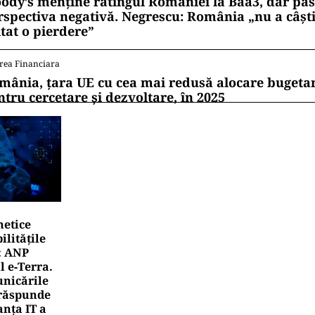
ody’s menține ratingul României la Baa3, dar pă
rspectiva negativă. Negrescu: România „nu a câști
itat o pierdere”
rea Financiara
mânia, țara UE cu cea mai redusă alocare bugetar
ntru cercetare și dezvoltare, în 2025
netice
litățile
: ANP
l e‑Terra.
nicările
e răspunde
nța IT a