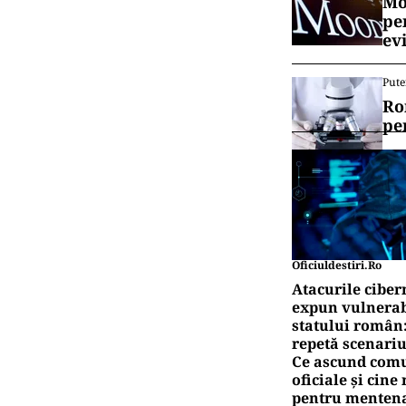
Mo
pe
ev
Pute
Ro
pe
Oficiuldestiri.ro
Atacurile ciber
expun vulnerabi
statului român
repetă scenariu
Ce ascund comu
oficiale și cin
pentru mentena