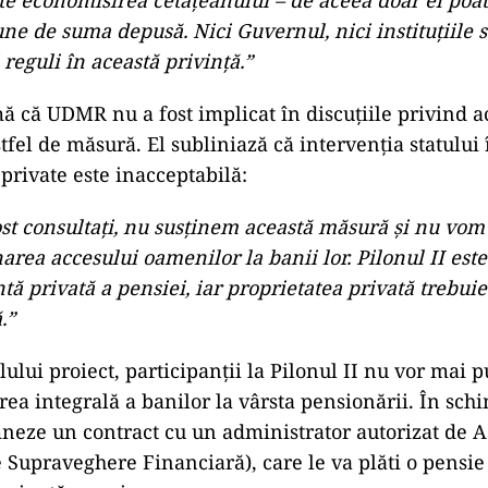
ste economisirea cetățeanului – de aceea doar el poa
e de suma depusă. Nici Guvernul, nici instituțiile s
i reguli în această privință.”
 că UDMR nu a fost implicat în discuțiile privind ac
tfel de măsură. El subliniază că intervenția statului 
private este inacceptabilă:
st consultați, nu susținem această măsură și nu vom
narea accesului oamenilor la banii lor. Pilonul II este
 privată a pensiei, iar proprietatea privată trebuie
.”
ului proiect, participanții la Pilonul II nu vor mai p
ea integrală a banilor la vârsta pensionării. În schi
mneze un contract cu un administrator autorizat de 
e Supraveghere Financiară), care le va plăti o pensie