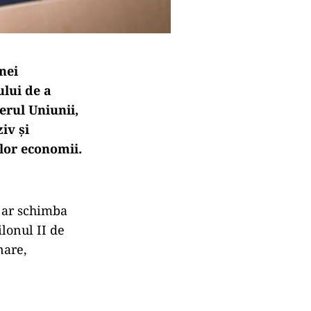
nei
lui de a
derul Uniunii,
iv și
lor economii.
e ar schimba
ilonul II de
nare,