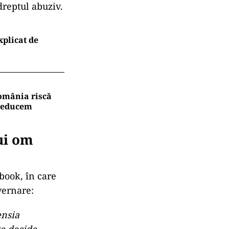
dreptul abuziv.
xplicat de
omânia riscă
 reducem
ui om
book, în care
uvernare:
ensia