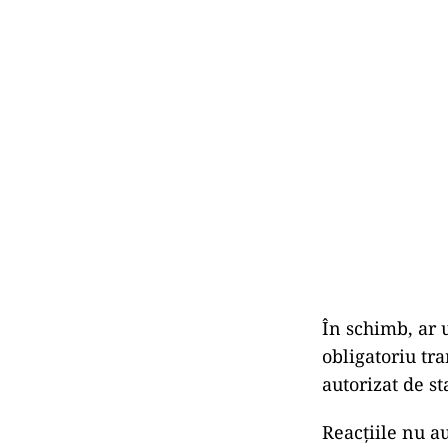
În schimb, ar 
obligatoriu tr
autorizat de st
Reacțiile nu a