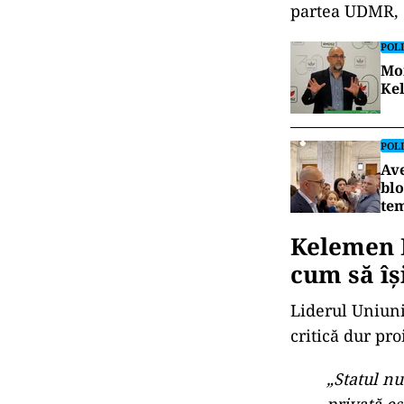
partea UDMR, c
POLI
Mom
Ke
POLI
Ave
blo
tem
Kelemen 
cum să îș
Liderul Uniuni
critică dur pro
„Statul n