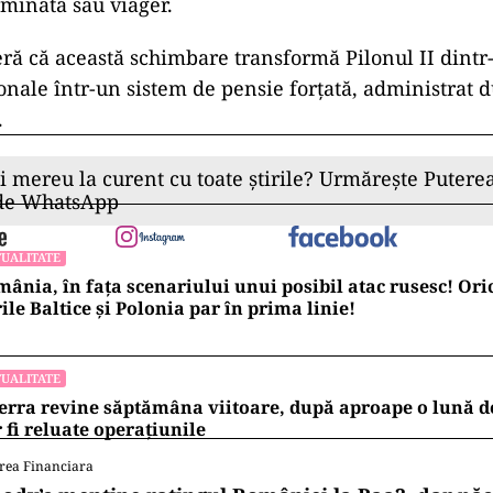
minată sau viager.
deră că această schimbare transformă Pilonul II dint
nale într-un sistem de pensie forțată, administrat d
.
ii mereu la curent cu toate știrile? Urmărește Puterea
 de WhatsApp
UALITATE
ânia, în fața scenariului unui posibil atac rusesc! Oric
ile Baltice și Polonia par în prima linie!
UALITATE
erra revine săptămâna viitoare, după aproape o lună d
 fi reluate operațiunile
rea Financiara