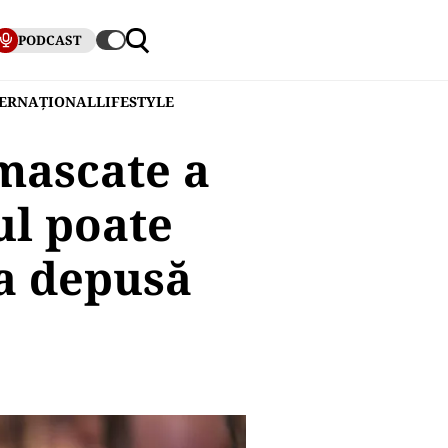
PODCAST
TERNAȚIONAL
LIFESTYLE
mascate a
ul poate
a depusă