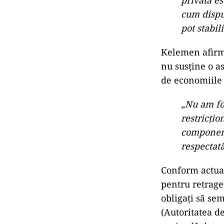
privată e
cum dispun
pot stabil
Kelemen afirmă
nu susține o as
de economiile 
„Nu am fo
restricțio
componentă
respectată
Conform actual
pentru retrager
obligați să se
(Autoritatea d