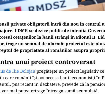
nsii private obligatorii intră din nou în centrul u
ajore. UDMR se dezice public de intenția Guvernu
ccesul cetățenilor la banii strânși în Pilonul II. Li
, trage un semnal de alarmă: proiectul este abuz
reptul de proprietate al românilor asupra proprii
ntra unui proiect controversat
s de Ilie Bolojan
pregătește un proiect legislativ c
în care românii își pot accesa banii economisiți în P
ntul, pus recent în dezbatere, prevede că la pensio
u vor mai putea retrage întreaga sumă acumulată.