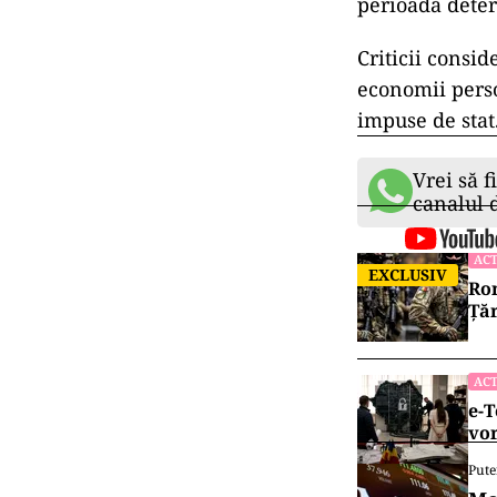
perioadă deter
Criticii consi
economii perso
impuse de stat
Vrei să f
canalul
ACT
EXCLUSIV
Rom
Țăr
ACT
e-T
vor
Pute