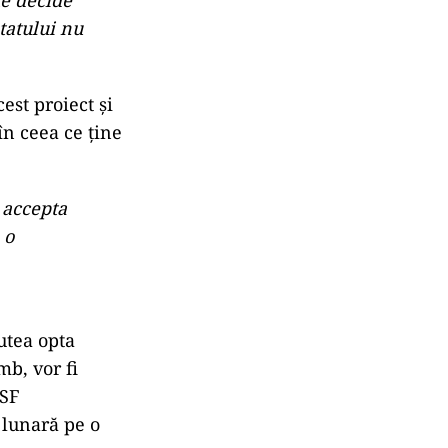
te decide
tatului nu
est proiect și
în ceea ce ține
 accepta
 o
utea opta
mb, vor fi
ASF
 lunară pe o