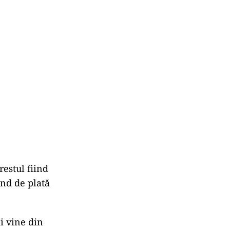
estul fiind
ond de plată
i vine din