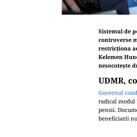
Sistemul de pe
controverse m
restricționa a
Kelemen Hunor
nesocotește d
UDMR, co
Guvernul condu
radical modul 
pensii. Docume
beneficiarii n