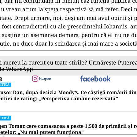
ă, dar nu confundăm în niciun caz funcţia publică c
 nu vreau acum la speţa respectivă să mă refer. Deci 
itate. Drept urmare, noi, deşi am mai avut opinii şi 
 fost contradictorii cu ale preşedintelui Iohannis, a
m susţine un asemenea demers, pentru că el nu ne d
uţie, ne duce doar la scindarea şi mai mare a societăţ
ii mereu la curent cu toate știrile? Urmărește Puterea
 de WhatsApp
ITICĂ
ușor Dan, după decizia Moody’s. Ce câștigă românii din
nției de rating: „Perspectiva rămâne rezervată”
ITICĂ
en Tomac cere comasarea a peste 1.500 de primării și 
ețelor: „Nu mai putem funcționa”