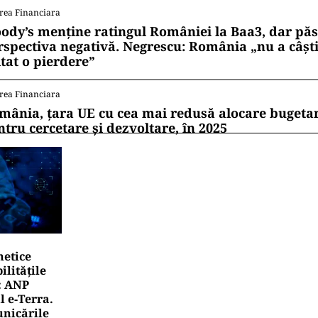
rea Financiara
ody’s menține ratingul României la Baa3, dar pă
rspectiva negativă. Negrescu: România „nu a câști
itat o pierdere”
rea Financiara
mânia, țara UE cu cea mai redusă alocare bugetar
ntru cercetare și dezvoltare, în 2025
netice
litățile
: ANP
l e‑Terra.
nicările