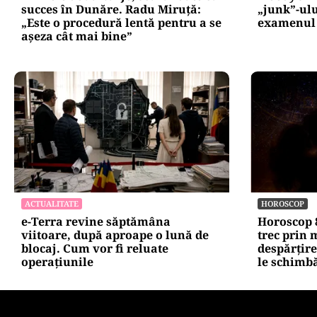
succes în Dunăre. Radu Miruță:
„junk”-ulu
„Este o procedură lentă pentru a se
examenul 
așeza cât mai bine”
ACTUALITATE
HOROSCOP
e-Terra revine săptămâna
Horoscop 8
viitoare, după aproape o lună de
trec prin
blocaj. Cum vor fi reluate
despărțire
operațiunile
le schimbă