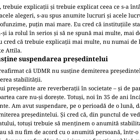
trebuie explicaţii şi trebuie explicat ceea ce s-a în
acele alegeri, s-au spus anumite lucruri şi acele lucr
ofunzime, puţin mai mare. Eu cred că instituțiile sta
-și ia rolul în serios și să ne spună mai multe, mai d
u cred că trebuie explicaţii mai multe, nu numai de 
e Attila.
sține suspendarea președintelui
 reafirmat că UDMR nu susţine demiterea preşedintelu
rea stabilității.
 preşedinte are reverberaţii în societate – şi de par
partea care nu-şi doreşte. Totuşi, noi în 35 de ani î
nte. Am avut suspendare, pe o perioadă de o lună, d
emiterea preşedintelui. Şi cred că, din punctul de ved
atului, totuşi trebuie să menţinem o anumită stabilit
au să nu fim de acord cu o anumită persoană, într-