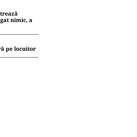
strează
gat nimic, a
ă pe locuitor