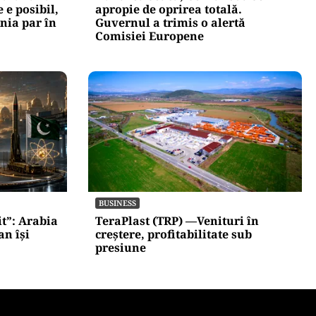
 e posibil,
apropie de oprirea totală.
onia par în
Guvernul a trimis o alertă
Comisiei Europene
BUSINESS
t”: Arabia
TeraPlast (TRP) —Venituri în
an își
creștere, profitabilitate sub
presiune