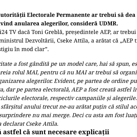
torității Electorale Permanente ar trebui să dea e
vind anularea alegerilor, consideră UDMR.
i24 TV dacă Toni Greblă, președintele AEP, ar trebui 
inistrul Dezvoltării, Cseke Attila, a arătat că „AEP t
stigiu în mod clar”.
itate a fost gândită pe un model care, hai să spun, e
preia rolul MAI, pentru că nu MAI ar trebui să organi
ganizarea alegerilor. Evident, pe partea de ordine pu
, dar pe partea electorală, AEP a fost creată astfel î
iclurile electorale, respectiv campaniile și alegerile
 sfârşitul anului trecut ne-au arătat puţin că stilul ac
 surprindere nu mai merge. Deci cu asta am fost luaţ
 declarat Cseke Attila.
 astfel că sunt necesare explicații