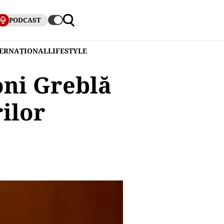
PODCAST
TERNAȚIONAL
LIFESTYLE
oni Greblă
ilor