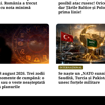
i. România a trecut
posibil atac rusesc! Orice
cu nota minimă
dar Țările Baltice și Pol
prima linie!
INTERNAȚIONAL
 august 2026. Trei zodii
Se naște un „NATO sunni
 momente de cumpănă: o
Saudită, Turcia și Pakist
 sau o veste neașteptată
unesc forțele militare
 planurile