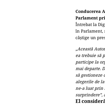
Conducerea Au
Parlament pri
Întrebat la Dig
în Parlament, m
câştige un pre
„Această Autor
ea trebuie să 
participe la or
mai departe. Da
să gestioneze c
alegerile de la
ne-a luat prin
surprindere”, a
El consideră