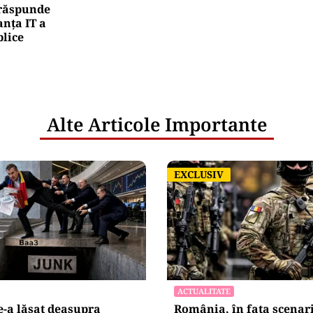
e răspunde
nța IT a
blice
Alte Articole Importante
EXCLUSIV
EXCLUSIV
ACTUALITATE
-a lăsat deasupra
România, în fața scenar