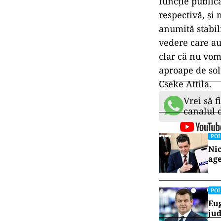
funcţie public
respectivă, şi
anumită stabil
vedere care au
clar că nu vo
aproape de sol
Cseke Attila.
Vrei să f
canalul
POL
Nic
age
POL
Eug
jud