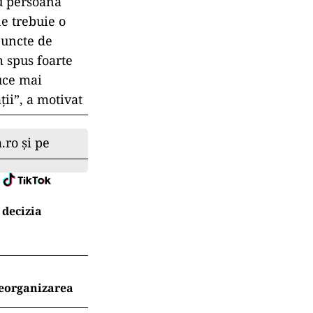
u persoana
ne trebuie o
puncte de
m spus foarte
uce mai
ii”, a motivat
.ro și pe
 decizia
reorganizarea