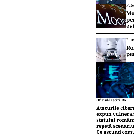
Pute
Mo
pe
ev
Pute
Ro
pe
Oficiuldestiri.ro
Atacurile ciber
expun vulnerabi
statului român
repetă scenariu
Ce ascund comu