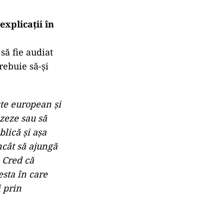
xplicații în
să fie audiat
rebuie să-şi
ste european şi
zeze sau să
blică și așa
ncât să ajungă
. Cred că
esta în care
i prin