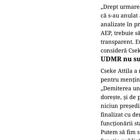
„Drept urmare, 
că s-au anulat 
analizate în pr
AEP, trebuie să
transparent. E
consideră Csek
UDMR nu su
Cseke Attila a
pentru menține
„Demiterea unui
doreşte, şi de 
niciun preşedi
finalizat cu d
funcţionării st
Putem să fim s