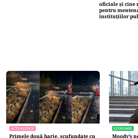
oficiale și cin
pentru mentena
instituțiilor pu
ACTUALITATE
ECONOMIE
Primele două barje, scufundate cu
Moody’s ne