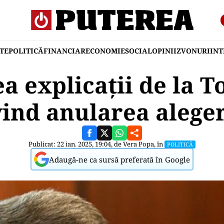
TE
POLITICĂ
FINANCIAR
ECONOMIE
SOCIAL
OPINII
ZVONURI
IN
 explicații de la T
vind anularea aleger
Publicat: 22 ian. 2025, 19:04, de
Vera Popa
, în
POLITICĂ
Adaugă-ne ca sursă preferată în Google