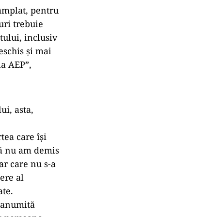
tâmplat, pentru
uri trebuie
tului, inclusiv
eschis și mai
la AEP”,
i, asta,
tea care îşi
ncă nu am demis
ar care nu s-a
ere al
ate.
o anumită