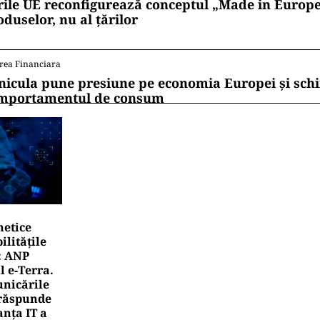
rile UE reconfigurează conceptul „Made in Europe
oduselor, nu al țărilor
rea Financiara
nicula pune presiune pe economia Europei și sc
mportamentul de consum
netice
litățile
: ANP
l e‑Terra.
nicările
e răspunde
nța IT a