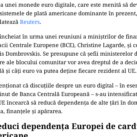
a unei monede euro digitale, care este menită să de
sistemele de plată americane dominante în prezent,
elatează
Reuters
.
 încheiat în urma unei reuniuni a miniștrilor de fina
cii Centrale Europene (BCE), Christine Lagarde, și 
s Dombrovskis. Se presupune că șefii ministerelor d
e ale blocului comunitar vor avea dreptul de a deci
ă și câți euro va putea deține fiecare rezident al UE.
nționat că discuțiile despre un euro digital – în ese
ținut de Banca Centrală Europeană – s-au intensificat
E încearcă să reducă dependența de alte țări în do
, finanțele și apărarea.
educi dependența Europei de card
ericane