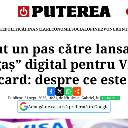
TE
POLITICĂ
FINANCIAR
ECONOMIE
SOCIAL
OPINII
ZVONURI
IN
ut un pas către lans
aș” digital pentru V
ard: despre ce est
Publicat: 21 sept. 2025, 10:21, de
Nitulescu Gabriel
, în
ECONOMIE
Adaugă-ne ca sursă preferată în Google