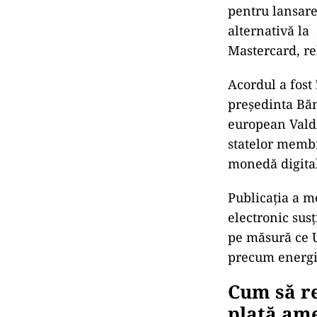
pentru lansare
alternativă la
Mastercard, r
Acordul a fost
președinta Băn
european Valdi
statelor membr
monedă digital
Publicația a me
electronic sus
pe măsură ce U
precum energia
Cum să r
plată am