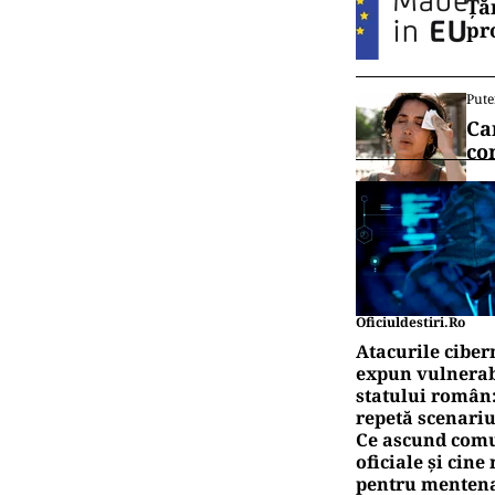
Ță
pr
Pute
Ca
co
Oficiuldestiri.ro
Atacurile ciber
expun vulnerabi
statului român
repetă scenariu
Ce ascund comu
oficiale și cin
pentru mentena