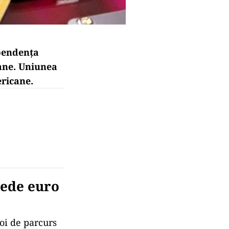
pendența
ane.
Uniunea
ricane.
nede euro
oi de parcurs