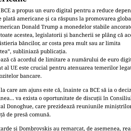
 BCE a propus un euro digital pentru a reduce depe
e plată americane și ca răspuns la promovarea globa
american Donald Trump a monedelor stabile ancorate
oate acestea, legislatorii și bancherii se plâng că ac
stieria băncilor, ar costa prea mult sau ar limita
tea”, subliniază publicația.
tează că acordul de limitare a numărului de euro digi
nt al UE este crucial pentru atenuarea temerilor lega
zitelor bancare.
a care am ajuns este că, înainte ca BCE să ia o deciz
nea… va exista o oportunitate de discuții în Consiliul
cal Donoghue, care prezidează reuniunile miniștrilor
nță de presă comună.
arde și Dombrovskis au remarcat, de asemenea, rea