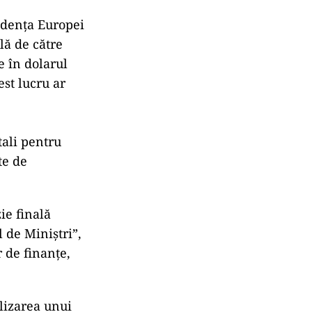
ndența Europei
lă de către
 în dolarul
est lucru ar
tali pentru
te de
ie finală
 de Miniștri”,
 de finanțe,
lizarea unui