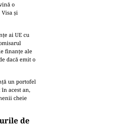
vină o
 Visa
și
nțe ai UE cu
comisarul
e finanțe ale
de dacă emit o
nță un portofel
 în acest an,
menii cheie
urile de