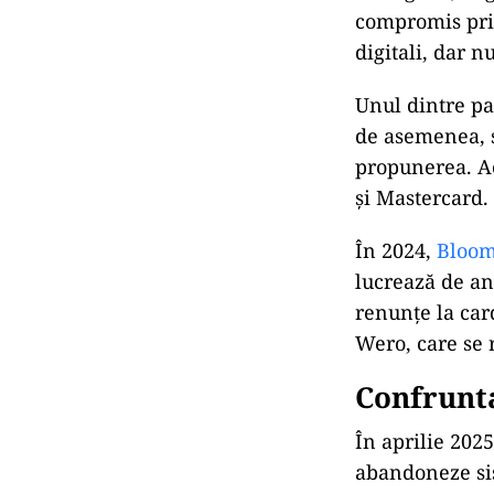
compromis priv
digitali, dar n
Unul dintre pa
de asemenea, s
propunerea.
A
și Mastercard.
În 2024,
Bloo
lucrează de ani
renunțe la car
Wero, care se 
Confrunta
În aprilie 202
abandoneze
si