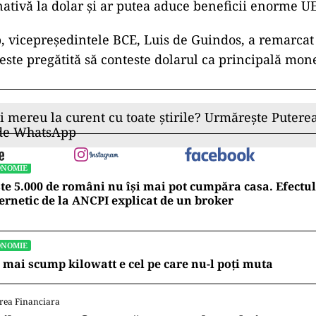
nativă la dolar și ar putea aduce beneficii enorme U
p, vicepreședintele BCE, Luis de Guindos, a remarcat
ste pregătită să conteste
dolarul ca principală mon
ii mereu la curent cu toate știrile? Urmărește Puterea
 de WhatsApp
ONOMIE
te 5.000 de români nu își mai pot cumpăra casa. Efectul
ernetic de la ANCPI explicat de un broker
ONOMIE
 mai scump kilowatt e cel pe care nu-l poți muta
rea Financiara