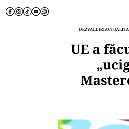
DEZVALUIRI
ACTUALITA
UE a făc
„ucig
Masterc