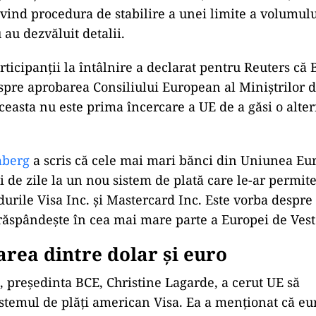
ind procedura de stabilire a unei limite a volumulu
u au dezvăluit detalii.
rticipanții la întâlnire a declarat pentru Reuters că
pre aprobarea Consiliului European al Miniștrilor 
ceasta nu este prima încercare a UE de a găsi o alter
mberg
a scris că cele mai mari bănci din Uniunea E
 de zile la un nou sistem de plată care le-ar permite 
durile Visa Inc. și Mastercard Inc. Este vorba despre
răspândește în cea mai mare parte a Europei de Vest
rea dintre dolar și euro
5, președinta BCE, Christine
Lagarde, a cerut UE să
stemul de plăți american Visa. Ea a menționat că eu