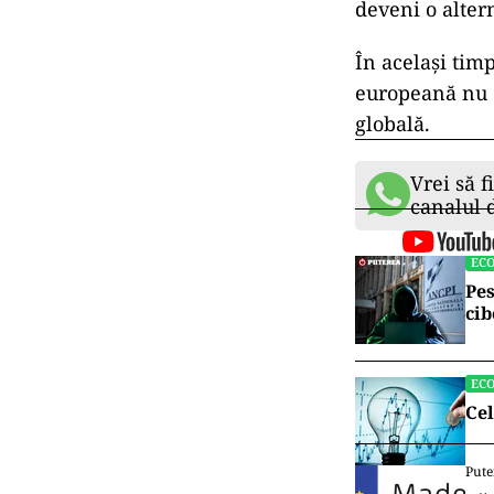
deveni o alter
În același tim
europeană nu e
globală.
Vrei să f
canalul
EC
Pes
cib
EC
Cel
Pute