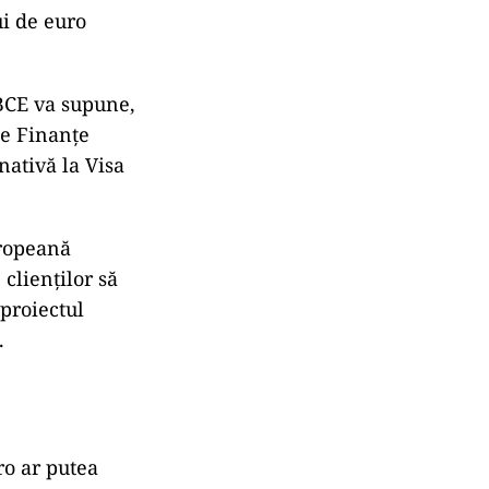
i de euro
 BCE va supune,
de Finanțe
nativă la Visa
uropeană
clienților să
 proiectul
.
ro ar putea