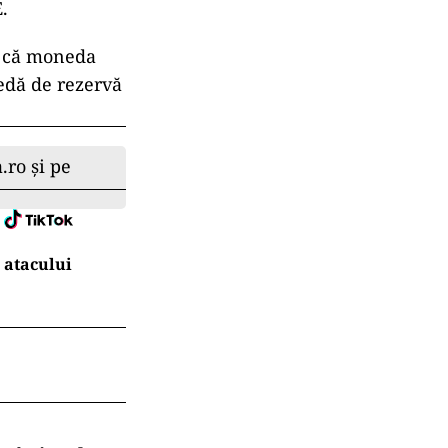
E.
 că
moneda
edă de rezervă
.ro și pe
 atacului