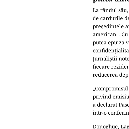
La rândul său,
de cardurile d
președintele 
american. „Cu t
putea epuiza vi
confidențialita
Jurnaliștii no
fiecare rezide
reducerea depo
„Compromisul l
privind emisiu
a declarat Pas
într-o conferi
Donoghue, Lag