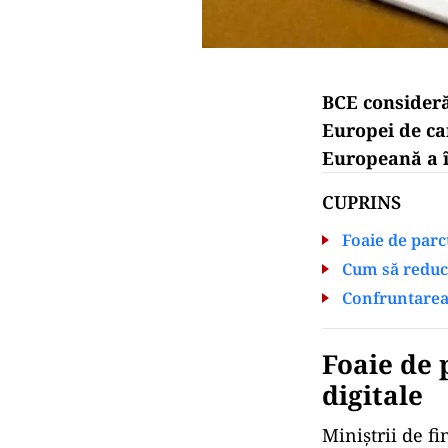
BCE consideră
Europei de ca
Europeană a î
CUPRINS
Foaie de parc
Cum să reduc
Confruntarea 
Foaie de
digitale
Miniștrii de f