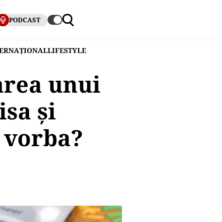
PODCAST
TERNAȚIONAL
LIFESTYLE
area unui
isa și
e vorba?