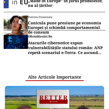
„Made in Europe” în jurul produselor,
nu al țărilor
Puterea Financiara
Canicula pune presiune pe economia
Europei și schimbă comportamentul
de consum
Oficiuldestiri.ro
Atacurile cibernetice expun
vulnerabilitățile statului român: ANP
repetă scenariul e‑Terra. Ce ascund
comunicările oficiale și cine răspunde
pentru mentenanța IT a instituțiilor
publice
Alte Articole Importante