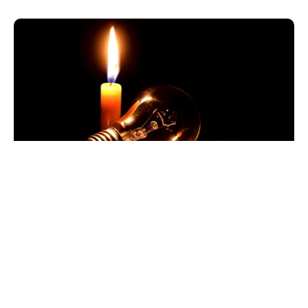
POLITICĂ
Pericol de blackout? Guvernul activează
măsurile de criză și pregătește limitarea
consumului de energie
TOS
Politica Cookies
Protecția Datelor Personale
Despre Noi
Publicitate
Echipa