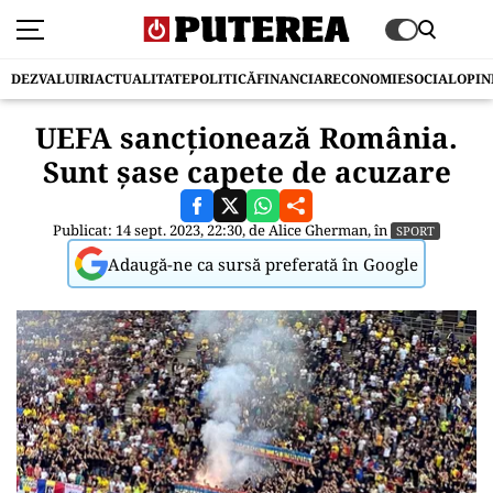
DEZVALUIRI
ACTUALITATE
POLITICĂ
FINANCIAR
ECONOMIE
SOCIAL
OPIN
UEFA sancționează România.
Sunt șase capete de acuzare
Publicat: 14 sept. 2023, 22:30, de
Alice Gherman
, în
SPORT
Adaugă-ne ca sursă preferată în Google