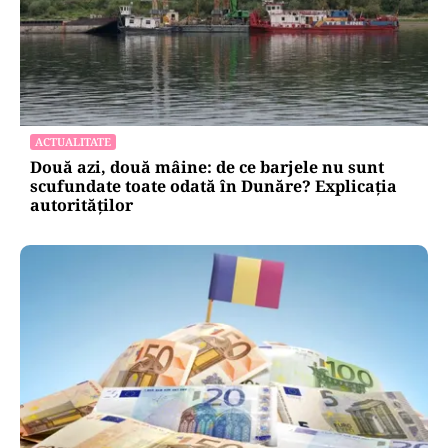
ACTUALITATE
Două azi, două mâine: de ce barjele nu sunt
scufundate toate odată în Dunăre? Explicația
autorităților