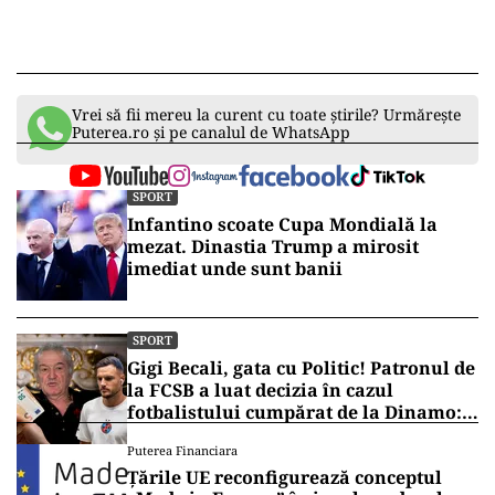
Vrei să fii mereu la curent cu toate știrile? Urmărește
Puterea.ro și pe canalul de WhatsApp
SPORT
Infantino scoate Cupa Mondială la
mezat. Dinastia Trump a mirosit
imediat unde sunt banii
SPORT
Gigi Becali, gata cu Politic! Patronul de
la FCSB a luat decizia în cazul
fotbalistului cumpărat de la Dinamo:
„Fac curățenie! Nu e de echipa asta”
Puterea Financiara
Țările UE reconfigurează conceptul