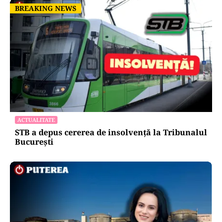
BREAKING NEWS
BREAKING NEWS
ACTUALITATE
STB a depus cererea de insolvență la Tribunalul
București