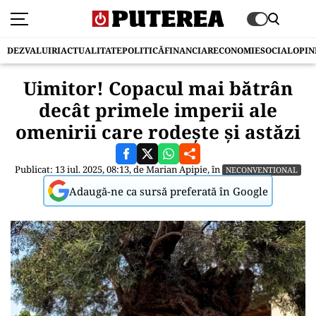
DEZVALUIRI
ACTUALITATE
POLITICĂ
FINANCIAR
ECONOMIE
SOCIAL
OPIN
Uimitor! Copacul mai bătrân
decât primele imperii ale
omenirii care rodește și astăzi
Publicat: 13 iul. 2025, 08:13, de
Marian Apipie
, în
NECONVENTIONAL
Adaugă-ne ca sursă preferată în Google