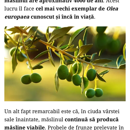
măslinul are aproximativ 4000 de ani
. Acest
lucru îl face
cel mai vechi exemplar de
Olea
europaea
cunoscut și încă în viață
.
Un alt fapt remarcabil este că, în ciuda vârstei
sale înaintate, măslinul
continuă să producă
măsline viabile
. Probele de frunze prelevate în