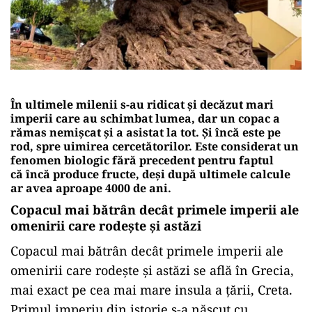
În ultimele milenii s-au ridicat și decăzut mari
imperii care au schimbat lumea, dar un copac a
rămas nemișcat și a asistat la tot. Și încă este pe
rod, spre uimirea cercetătorilor. Este considerat un
fenomen biologic fără precedent pentru faptul
că încă produce fructe, deși după ultimele calcule
ar avea aproape 4000 de ani.
Copacul mai bătrân decât primele imperii ale
omenirii care rodește și astăzi
Copacul mai bătrân decât primele imperii ale
omenirii care rodește și astăzi se află în Grecia,
mai exact pe cea mai mare insula a țării, Creta.
Primul imperiu din istorie s-a născut cu