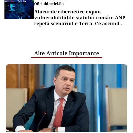
Oficiuldestiri.ro
Atacurile cibernetice expun
vulnerabilitățile statului român: ANP
repetă scenariul e‑Terra. Ce ascund
comunicările oficiale și cine răspunde
pentru mentenanța IT a instituțiilor
publice
Alte Articole Importante