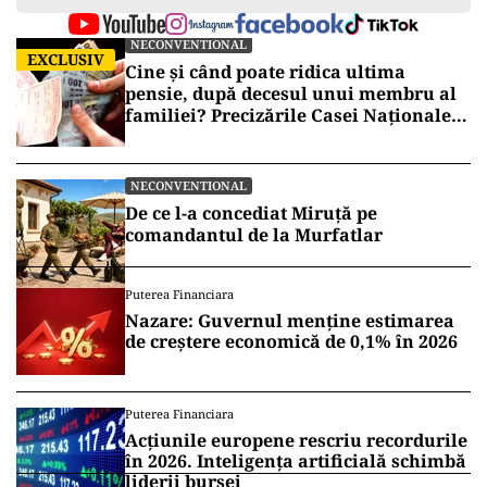
NECONVENTIONAL
EXCLUSIV
Cine și când poate ridica ultima
pensie, după decesul unui membru al
familiei? Precizările Casei Naționale
de Pensii
NECONVENTIONAL
De ce l-a concediat Miruță pe
comandantul de la Murfatlar
Puterea Financiara
Nazare: Guvernul menține estimarea
de creștere economică de 0,1% în 2026
Puterea Financiara
Acțiunile europene rescriu recordurile
în 2026. Inteligența artificială schimbă
liderii bursei