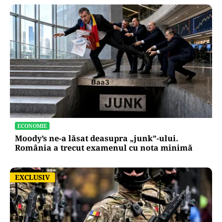
ECONOMIE
Moody’s ne-a lăsat deasupra „junk”-ului.
România a trecut examenul cu nota minimă
EXCLUSIV
EXCLUSIV