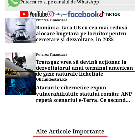
Puterea.ro și pe canalul de WhatsApp
Puterea Financiara
România, țara UE cu cea mai redusă
alocare bugetară pe locuitor pentru
cercetare și dezvoltare, în 2025
Puterea Financiara
Transgaz vrea să devină acționar la
dezvoltatorul unui terminal american
de gaze naturale lichefiate
Oficiuldestiri.ro
Atacurile cibernetice expun
vulnerabilitățile statului român: ANP
repetă scenariul e‑Terra. Ce ascund
comunicările oficiale și cine răspunde
pentru mentenanța IT a instituțiilor
publice
Alte Articole Importante