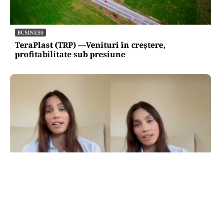
BUSINESS
TeraPlast (TRP) —Venituri în creștere,
profitabilitate sub presiune
LIFESTYLE
Alina Pușcău, ajunge pe masa de operație:
„UCLA încearcă să-mi salveze viața”