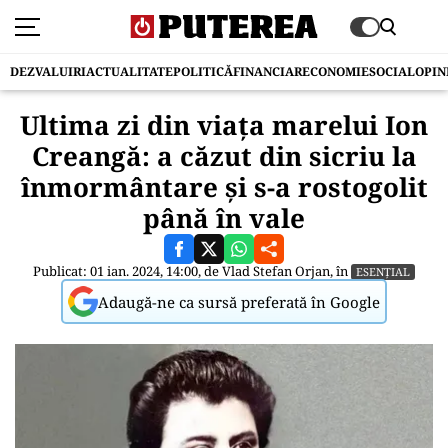
DEZVALUIRI
ACTUALITATE
POLITICĂ
FINANCIAR
ECONOMIE
SOCIAL
OPIN
Ultima zi din viața marelui Ion
Creangă: a căzut din sicriu la
înmormântare și s-a rostogolit
până în vale
Publicat: 01 ian. 2024, 14:00, de
Vlad Stefan Orjan
, în
ESENȚIAL
Adaugă-ne ca sursă preferată în Google