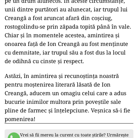
pe un drum alunecos. În aceste circumstanțe,
unii dintre purtători au alunecat, iar trupul lui
Creangă a fost aruncat afară din coșciug,
rostogolindu-se prin zăpada topită până în vale.
Chiar și în momentele acestea, amintirea și
onoarea față de Ion Creangă au fost menținute
cu demnitate, iar trupul său a fost dus la locul
de odihnă cu cinste și respect.
Astăzi, în amintirea și recunoștința noastră
pentru moștenirea literară lăsată de Ion
Creangă, aducem un omagiu celui care a adus
bucurie inimilor multora prin poveștile sale
pline de farmec și înțelepciune. Veșnica să-i fie
pomenirea!
Vrei să fii mereu la curent cu toate știrile? Urmărește