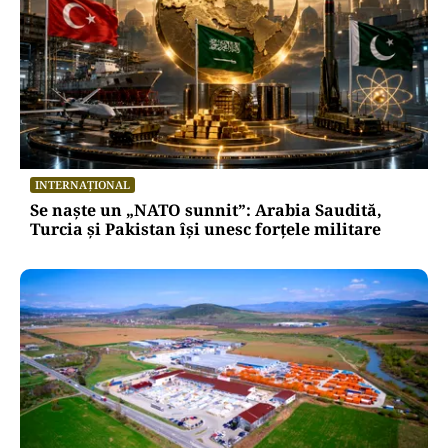
INTERNAȚIONAL
Se naște un „NATO sunnit”: Arabia Saudită,
Turcia și Pakistan își unesc forțele militare