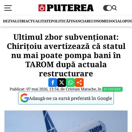
DEZVALUIRI
ACTUALITATE
POLITICĂ
FINANCIAR
ECONOMIE
SOCIAL
OPIN
Ultimul zbor subvenționat:
Chirițoiu avertizează că statul
nu mai poate pompa bani în
TAROM după actuala
restructurare
Publicat: 07 mai 2026, 13:54, de
Cristian Matache
, în
ECONOMIE
Adaugă-ne ca sursă preferată în Google