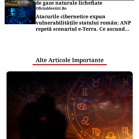
de gaze naturale lichefiate
Oficiuldestiri.ro
Atacurile cibernetice expun
vulnerabilitățile statului român: ANP
repetă scenariul e‑Terra. Ce ascund
comunicările oficiale și cine răspunde
pentru mentenanța IT a instituțiilor
publice
Alte Articole Importante