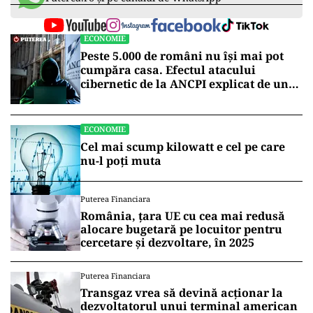
ECONOMIE
Peste 5.000 de români nu își mai pot
cumpăra casa. Efectul atacului
cibernetic de la ANCPI explicat de un
broker
ECONOMIE
Cel mai scump kilowatt e cel pe care
nu-l poți muta
Puterea Financiara
România, țara UE cu cea mai redusă
alocare bugetară pe locuitor pentru
cercetare și dezvoltare, în 2025
Puterea Financiara
Transgaz vrea să devină acționar la
dezvoltatorul unui terminal american