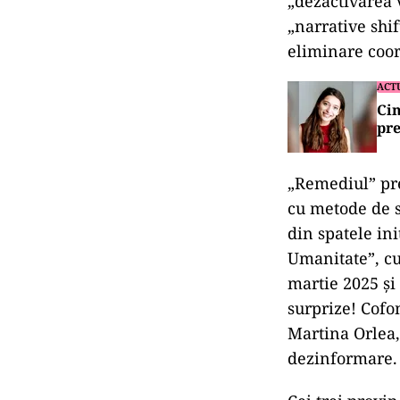
„dezactivarea v
„narrative shif
eliminare coor
ACT
Cin
pre
„Remediul” pre
cu metode de s
din spatele in
Umanitate”, cu 
martie 2025 și 
surprize! Cofo
Martina Orlea,
dezinformare.