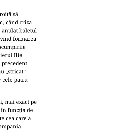
roită să
m, când criza
a anulat baletul
rivind formarea
 scumpirile
erul Ilie
ă precedent
u „stricat”
 cele patru
i, mai exact pe
în funcția de
te cea care a
 campania