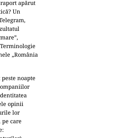
 raport apărut
itică? Un
 Telegram,
zultatul
rmare”,
. Terminologie
umele „România
t peste noapte
 companiilor
Identitatea
le opinii
rile lor
m pe care
e: