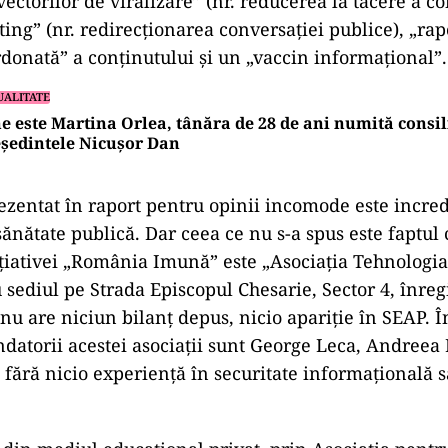
ectorilor de viralizare” (nr. reducerea la tăcere a co
ting” (nr. redirecționarea conversației publice), „rap
donată” a conținutului și un „vaccin informațional”.
UALITATE
e este Martina Orlea, tânăra de 28 de ani numită consili
ședintele Nicușor Dan
zentat în raport pentru opinii incomode este incred
ănătate publică. Dar ceea ce nu s-a spus este faptul 
ițiativei „România Imună” este „Asociația Tehnologi
sediul pe Strada Episcopul Chesarie, Sector 4, înregi
nu are niciun bilanț depus, nicio apariție în SEAP. Î
ndatorii acestei asociații sunt George Leca, Andreea 
 fără nicio experiență în securitate informațională 