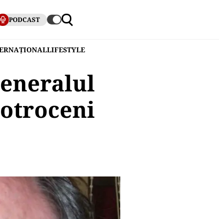
PODCAST
TERNAȚIONAL
LIFESTYLE
generalul
Cotroceni