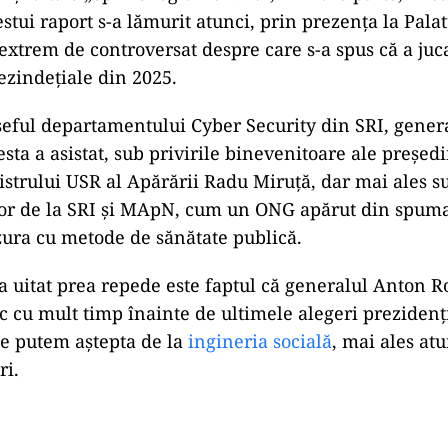
stui raport s-a lămurit atunci, prin prezența la Pala
extrem de controversat despre care s-a spus că a juc
rezindețiale din 2025.
șeful departamentului Cyber Security din SRI, gener
sta a asistat, sub privirile binevenitoare ale președ
istrului USR al Apărării Radu Miruță, dar mai ales s
elor de la SRI și MApN, cum un ONG apărut din spuma
ura cu metode de sănătate publică.
-a uitat prea repede este faptul că generalul Anton R
ic cu mult timp înainte de ultimele alegeri prezidenți
e putem aștepta de la
ingineria socială
, mai ales at
ri.