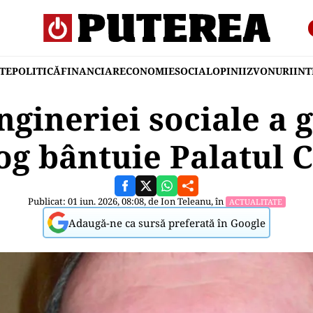
TE
POLITICĂ
FINANCIAR
ECONOMIE
SOCIAL
OPINII
ZVONURI
IN
gineriei sociale a 
g bântuie Palatul 
Publicat: 01 iun. 2026, 08:08, de
Ion Teleanu
, în
ACTUALITATE
Adaugă-ne ca sursă preferată în Google