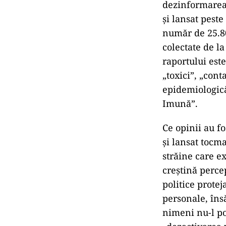
dezinformarea 
și lansat peste
număr de 25.80
colectate de la
raportului est
„toxici”, „con
epidemiologică
Imună”.
Ce opinii au f
și lansat tocma
străine care e
creștină perce
politice protej
personale, însă
nimeni nu-l po