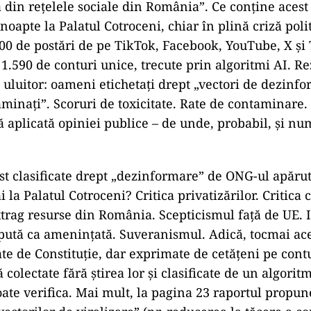
din rețelele sociale din România”. Ce conține acest
 noapte la Palatul Cotroceni, chiar în plină criză pol
0 de postări de pe TikTok, Facebook, YouTube, X și
 1.590 de conturi unice, trecute prin algoritmi AI. Re
e uluitor: oameni etichetați drept „vectori de dezinfo
taminați”. Scoruri de toxicitate. Rate de contaminare
 aplicată opiniei publice – de unde, probabil, și n
ost clasificate drept „dezinformare” de ONG-ul apăru
i la Palatul Cotroceni? Critica privatizărilor. Critica
xtrag resurse din România. Scepticismul față de UE. 
pută ca amenințată. Suveranismul. Adică, tocmai ace
ate de Constituție, dar exprimate de cetățeni pe contu
 colectate fără știrea lor și clasificate de un algorit
ate verifica. Mai mult, la pagina 23 raportul propun