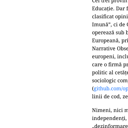
Cei trei provi
Educație. Dar 
clasificat opin
Imună”, ci de 
operează sub b
Europeană, pr
Narrative Obse
europeni, incl
care o firmă pr
politic al cetă
sociologic com
(
github.com/o
linii de cod, 
Nimeni, nici m
independenți, n
„dezinformare”