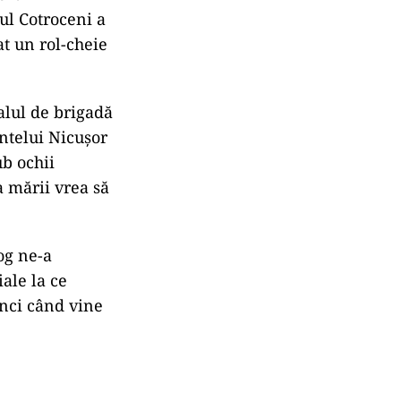
tul Cotroceni a
at un rol-cheie
alul de brigadă
intelui Nicușor
ub ochii
 mării vrea să
og ne-a
ale la ce
unci când vine