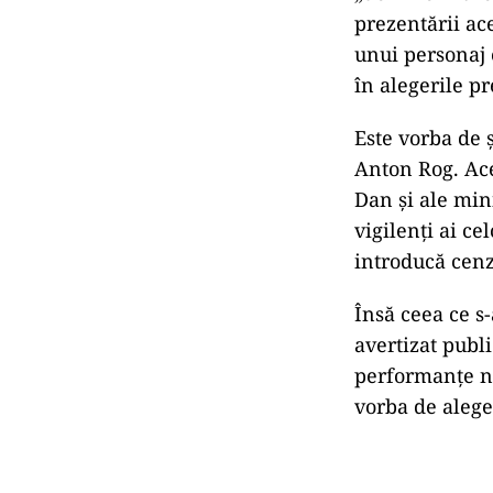
prezentării ace
unui personaj 
în alegerile p
Este vorba de 
Anton Rog. Ace
Dan și ale min
vigilenți ai c
introducă cenz
Însă ceea ce s
avertizat publ
performanțe n
vorba de alege