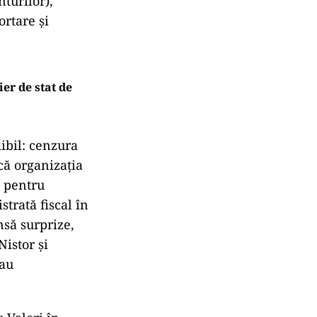
nturilor),
ortare și
er de stat de
ibil: cenzura
că organizația
a pentru
strată fiscal în
nsă surprize,
Nistor și
sau