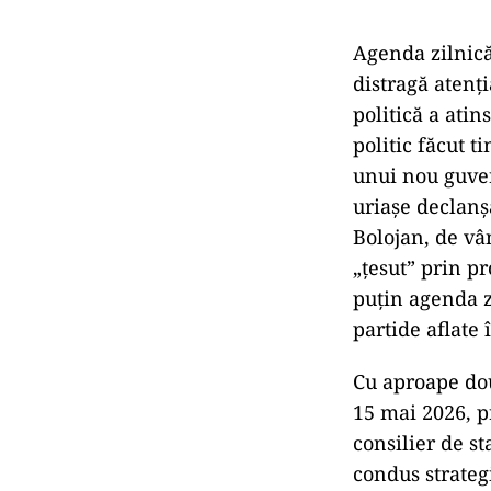
Agenda zilnică 
distragă atenț
politică a atin
politic făcut 
unui nou guver
uriașe declanș
Bolojan, de vâ
„țesut” prin p
puțin agenda z
partide aflate 
Cu aproape dou
15 mai 2026, p
consilier de st
condus strateg