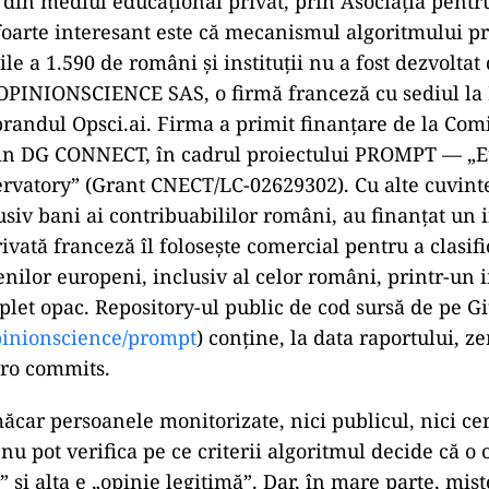
n din mediul educațional privat, prin Asociația pentru
foarte interesant este că mecanismul algoritmului pr
iile a 1.590 de români și instituții nu a fost dezvolt
OPINIONSCIENCE SAS, o firmă franceză cu sediul la 
randul Opsci.ai. Firma a primit finanțare de la Com
in DG CONNECT, în cadrul proiectului PROMPT — „
rvatory” (Grant CNECT/LC-02629302). Cu alte cuvinte
usiv bani ai contribuabililor români, au finanțat un
ivată franceză îl folosește comercial pentru a clasifi
țenilor europeni, inclusiv al celor români, printr-un
plet opac. Repository-ul public de cod sursă de pe G
pinionscience/prompt
) conține, la data raportului, ze
zero commits.
ăcar persoanele monitorizate, nici publicul, nici cer
u pot verifica pe ce criterii algoritmul decide că o 
 și alta e „opinie legitimă”. Dar, în mare parte, mist