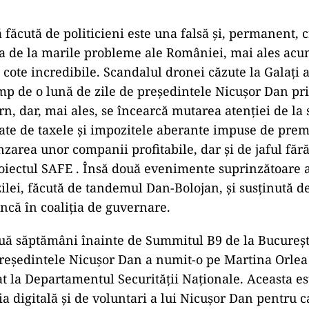
făcută de politicieni este una falsă și, permanent, c
ia de la marile probleme ale României, mai ales acu
s cote incredibile. Scandalul dronei căzute la Galați 
timp de o lună de zile de președintele Nicușor Dan p
n, dar, mai ales, se încearcă mutarea atenției de la
ate de taxele și impozitele aberante impuse de premi
nzarea unor companii profitabile, dar și de jaful făr
roiectul SAFE . Însă două evenimente suprinzătoare a
ilei, făcută de tandemul Dan-Bolojan, și susținută de
încă în coaliția de guvernare.
ă săptămâni înainte de Summitul B9 de la Bucureșt
reședintele Nicușor Dan a numit-o pe Martina Orlea 
at la Departamentul Securității Naționale. Aceasta es
ia digitală și de voluntari a lui Nicușor Dan pentru