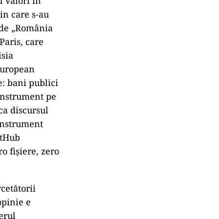
 Valori în
in care s-au
at de „România
Paris, care
isia
European
: bani publici
 instrument pe
ca discursul
 instrument
itHub
ro fișiere, zero
cetătorii
opinie e
erul