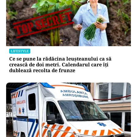
LIFESTYLE
Locul din România unde trotinetele vor fi
interzise în parcuri. Cine riscă amenzi de până
la 5.000 de lei