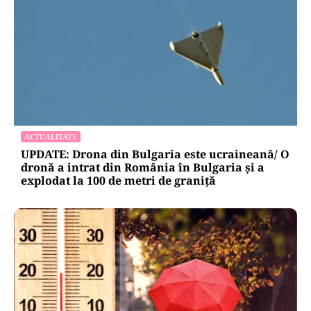
LIFESTYLE
Reguli noi la vamă: Câte țigări și cât alcool mai
poți aduce din Bulgaria cu sacoșa