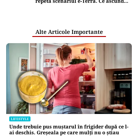
forțele militare
Puterea Financiara
România intră în jocul marilor puteri
pentru uraniul blocat în Niger. Miza:
un stoc de peste 1.000 de tone
Puterea Financiara
Impactul economic al verii infernale
europene: căldura extremă începe să
lovească direct economia
Oficiuldestiri.ro
Atacurile cibernetice expun
vulnerabilitățile statului român: ANP
repetă scenariul e‑Terra. Ce ascund
comunicările oficiale și cine răspunde
pentru mentenanța IT a instituțiilor
publice
Alte Articole Importante