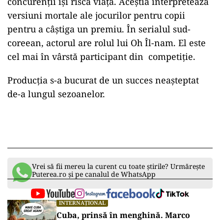
ad
Serialul este un thriller de supraviețuire în care
concurenții își riscă viața.
Aceștia
interpretează
versiuni mortale ale jocurilor pentru copii
pentru a câștiga un premiu. În serialul sud-
coreean, actorul are rolul lui Oh Îl-nam. El este
cel
mai
în vârstă participant din competiție.