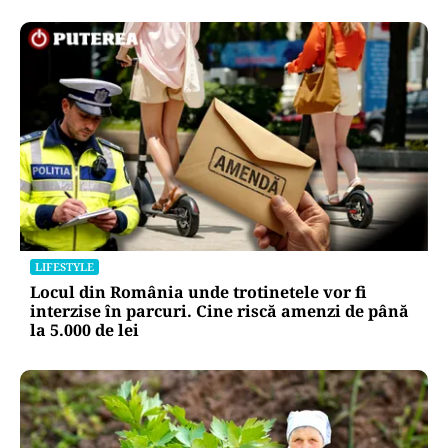
LIFESTYLE
Unde trebuie pus muștarul în frigider după ce l-
ai deschis. Greșeala pe care mulți nu o știau