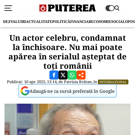
DEZVALUIRI
ACTUALITATE
POLITICĂ
FINANCIAR
ECONOMIE
SOCIAL
OPIN
Un actor celebru, condamnat
la închisoare. Nu mai poate
apărea în serialul așteptat de
toți românii
Publicat: 10 apr. 2025, 13:14, de
Patrisia Brătan
, în
INTERNAȚIONAL
Adaugă-ne ca sursă preferată în Google