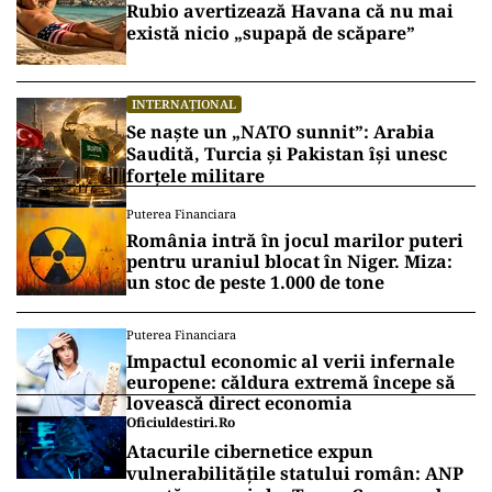
Producția s-a bucurat de un succes neașteptat
de-a lungul sezoanelor.
Vrei să fii mereu la curent cu toate știrile? Urmărește
Puterea.ro și pe canalul de WhatsApp
INTERNAȚIONAL
Cuba, prinsă în menghină. Marco
Rubio avertizează Havana că nu mai
există nicio „supapă de scăpare”
INTERNAȚIONAL
Se naște un „NATO sunnit”: Arabia
Saudită, Turcia și Pakistan își unesc