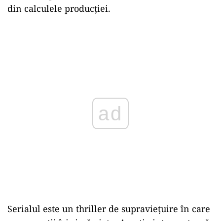
Calamarului“
Actorul a devenit celebru în toată lumea
datorită rolului pe care l-a jucat în „Squid
Game“. Primul sezon
al
producției a apărut în
2021,
al
doilea, în 2024.
Al
treilea și ultimul
sezon urmează să apară în acest an.
O Yeong-
Su
a devenit, în 2022, primul actor sud-
coreean care a câștigat un Glob de Aur pentru
rolul său din serial. Cu toate acestea, actorul și-a
luat rolul prea în serios în viața reală, fiind scos
din calculele producției.