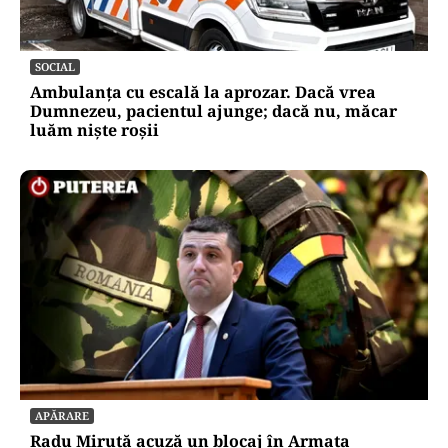
LIFESTYLE
Ce se pune la rădăcina leușteanului ca să
crească de doi metri. Calendarul care îți
dublează recolta de frunze
SOCIAL
Ambulanța cu escală la aprozar. Dacă vrea
Dumnezeu, pacientul ajunge; dacă nu, măcar
luăm niște roșii