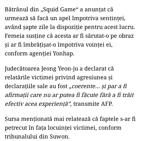
O Yeong-
Su
,
în
vârstă de 79 de ani, a fost
condamnat
la
opt luni de închisoare cu
suspendare, după
ancheta
care s-a întins pe o
perioadă
de doi ani. În 2022, actorul a fost
acuzat
că
ar fi agresat sexual o femeie, de
două
ori chiar. Se
pare
că
întâmplarea a avut loc într-
o
zonă
rurală
, acolo unde bărbatul
era
prezent
pentru un spectacol de teatru, potrivit
declarațiilor făcute de
filiala
Seongnam,
relatează Fanatik.
Bătrânul din „Squid Game“ a anunțat
că
urmează
să
facă un apel împotriva sentinței,
având șapte zile
la
dispoziție pentru acest lucru.
Femeia susține
că
acesta ar fi sărutat-o pe obraz
și
ar fi îmbrățișat-o împotriva voinței ei,