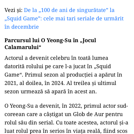
conform agenției Yonhap.
Judecătoarea Jeong Yeon-ju a declarat că
relatările victimei privind agresiunea și
declarațiile sale au fost „
coerente… și par a fi
afirmații care nu ar putea fi făcute fără a fi trăit
efectiv acea experiență”
, transmite AFP.
Sursa
menționată
mai
relatează
că
faptele s-ar fi
petrecut
în
fața
locuinței victimei, conform
tribunalului din Suwon.
Vezi și:
De la „100 de ani de singurătate” la
„Squid Game”: cele mai tari seriale de urmărit
în decembrie
Parcursul lui O Yeong-Su în „Jocul