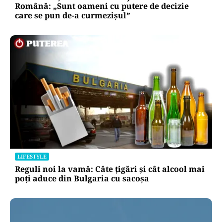
APĂRARE
Radu Miruță acuză un blocaj în Armata
Română: „Sunt oameni cu putere de decizie
care se pun de-a curmezișul”