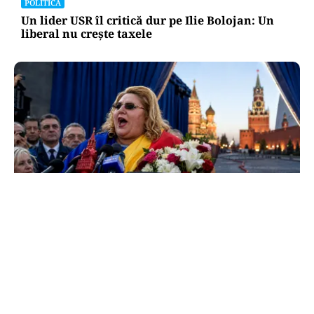
POLITICĂ
Un lider USR îl critică dur pe Ilie Bolojan: Un
liberal nu crește taxele
POLITICĂ
Tovarășa Șoșoacă: denunțată penal pentru
trădare și comunicarea de informații false