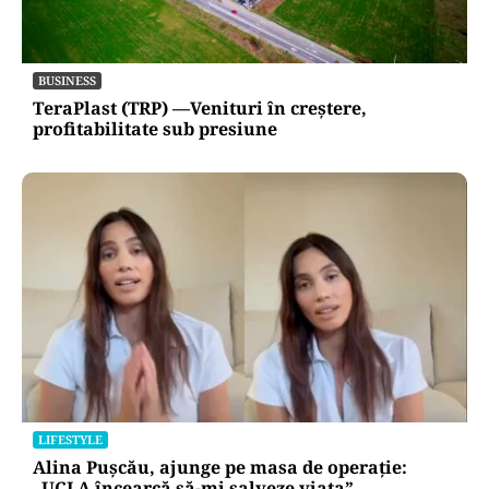
BUSINESS
TeraPlast (TRP) —Venituri în creștere,
profitabilitate sub presiune
LIFESTYLE
Alina Pușcău, ajunge pe masa de operație:
„UCLA încearcă să-mi salveze viața”