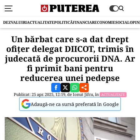
DEZVALUIRI
ACTUALITATE
POLITICĂ
FINANCIAR
ECONOMIE
SOCIAL
OPIN
Un bărbat care s-a dat drept
ofiţer delegat DIICOT, trimis în
judecată de procurorii DNA. Ar
fi primit bani pentru
reducerea unei pedepse
Publicat: 25 apr. 2025, 12:19, de
Ionut Jifcu
, în
ACTUALITATE
Adaugă-ne ca sursă preferată în Google