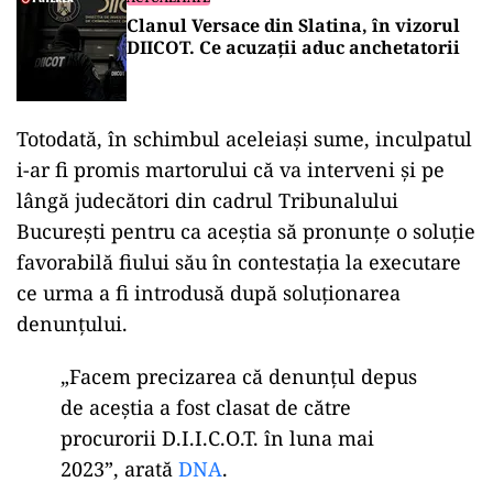
Clanul Versace din Slatina, în vizorul
DIICOT. Ce acuzații aduc anchetatorii
Totodată, în schimbul aceleiași sume, inculpatul
i-ar fi promis martorului că va interveni și pe
lângă judecători din cadrul Tribunalului
București pentru ca aceștia să pronunțe o soluție
favorabilă fiului său în contestația la executare
ce urma a fi introdusă după soluționarea
denunțului.
„Facem precizarea că denunțul depus
de aceștia a fost clasat de către
procurorii D.I.I.C.O.T. în luna mai
2023”, arată
DNA
.