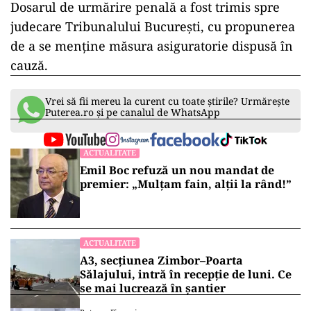
Dosarul de urmărire penală a fost trimis spre
judecare Tribunalului București, cu propunerea
de a se menține măsura asiguratorie dispusă în
cauză.
Vrei să fii mereu la curent cu toate știrile? Urmărește
Puterea.ro și pe canalul de WhatsApp
ACTUALITATE
Emil Boc refuză un nou mandat de
premier: „Mulțam fain, alții la rând!”
ACTUALITATE
A3, secțiunea Zimbor–Poarta
Sălajului, intră în recepție de luni. Ce
se mai lucrează în șantier