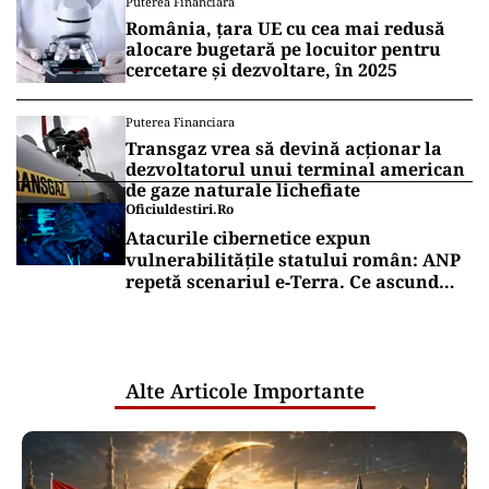
Puterea Financiara
România, țara UE cu cea mai redusă
alocare bugetară pe locuitor pentru
cercetare și dezvoltare, în 2025
Puterea Financiara
Transgaz vrea să devină acționar la
dezvoltatorul unui terminal american
de gaze naturale lichefiate
Oficiuldestiri.ro
Atacurile cibernetice expun
vulnerabilitățile statului român: ANP
repetă scenariul e‑Terra. Ce ascund
comunicările oficiale și cine răspunde
pentru mentenanța IT a instituțiilor
publice
Alte Articole Importante