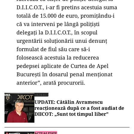
D.I.I.C.O.T., i-ar fi pretins acestuia suma
totală de 15.000 de euro, promițându-i
că va interveni pe lângă polițiști
delegați la D.I.I.C.O.T., în scopul
urgentării soluționării unui denunț
formulat de fiul său care să-i
folosească acestuia la reducerea
pedepsei aplicate de Curtea de Apel
București în dosarul penal menționat
anterior”, arată procurorii.
JUSTITIE
UPDATE: Cătălin Avramescu
reacționează după ce a fost audiat de
DIICOT: „Sunt tot timpul liber”
ACTUALITATE