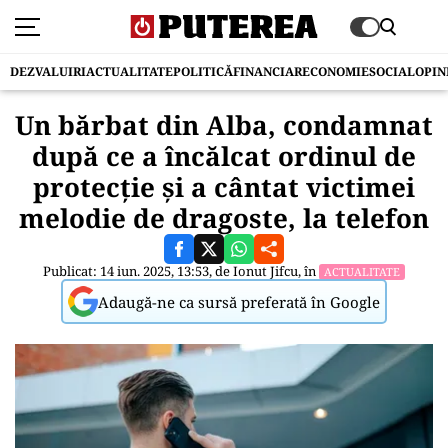
DEZVALUIRI
ACTUALITATE
POLITICĂ
FINANCIAR
ECONOMIE
SOCIAL
OPIN
Un bărbat din Alba, condamnat
după ce a încălcat ordinul de
protecție şi a cântat victimei
melodie de dragoste, la telefon
Publicat: 14 iun. 2025, 13:53, de
Ionut Jifcu
, în
ACTUALITATE
Adaugă-ne ca sursă preferată în Google