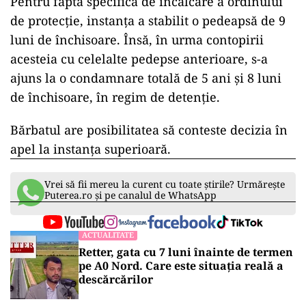
Pentru fapta specifică de încălcare a ordinului
de protecție, instanța a stabilit o pedeapsă de 9
luni de închisoare. Însă, în urma contopirii
acesteia cu celelalte pedepse anterioare, s-a
ajuns la o condamnare totală de 5 ani și 8 luni
de închisoare, în regim de detenție.
Bărbatul are posibilitatea să conteste decizia în
apel la instanța superioară.
Vrei să fii mereu la curent cu toate știrile? Urmărește
Puterea.ro și pe canalul de WhatsApp
ACTUALITATE
Retter, gata cu 7 luni înainte de termen
pe A0 Nord. Care este situația reală a
descărcărilor