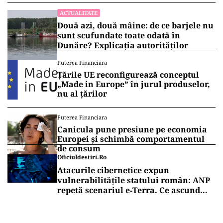
ACTUALITATE
Două azi, două mâine: de ce barjele nu
sunt scufundate toate odată în
Dunăre? Explicația autorităților
Puterea Financiara
Țările UE reconfigurează conceptul
„Made in Europe” în jurul produselor,
nu al țărilor
Puterea Financiara
Canicula pune presiune pe economia
Europei și schimbă comportamentul
de consum
Oficiuldestiri.ro
Atacurile cibernetice expun
vulnerabilitățile statului român: ANP
repetă scenariul e‑Terra. Ce ascund
comunicările oficiale și cine răspunde
pentru mentenanța IT a instituțiilor
publice