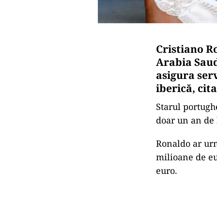
Cristiano R
Arabia Saud
asigura ser
iberică, cit
Starul portugh
doar un an de 
Ronaldo ar urm
milioane de eu
euro.