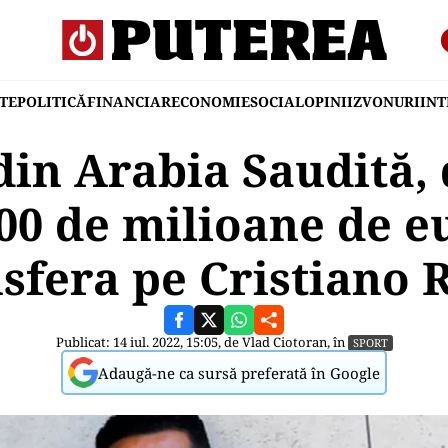
TE
POLITICĂ
FINANCIAR
ECONOMIE
SOCIAL
OPINII
ZVONURI
IN
din Arabia Saudită, 
300 de milioane de e
nsfera pe Cristiano
Publicat: 14 iul. 2022, 15:05, de
Vlad Ciotoran
, în
SPORT
Adaugă-ne ca sursă preferată în Google