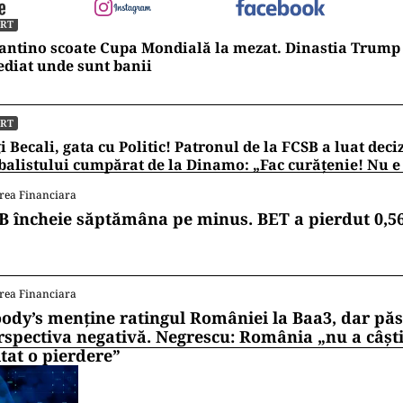
ORT
antino scoate Cupa Mondială la mezat. Dinastia Trump 
diat unde sunt banii
ORT
i Becali, gata cu Politic! Patronul de la FCSB a luat deci
balistului cumpărat de la Dinamo: „Fac curățenie! Nu e
rea Financiara
B încheie săptămâna pe minus. BET a pierdut 0,5
rea Financiara
ody’s menține ratingul României la Baa3, dar pă
rspectiva negativă. Negrescu: România „nu a câști
itat o pierdere”