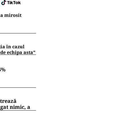
a mirosit
zia în cazul
 de echipa asta”
6%
strează
gat nimic, a