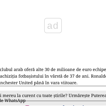
ad
lubul arab oferă alte 30 de milioane de euro echip
achiziția fotbașistului în vârstă de 37 de ani. Ronal
nchester United până în vara viitoare.
ii mereu la curent cu toate știrile? Urmărește Puterea
 de WhatsApp