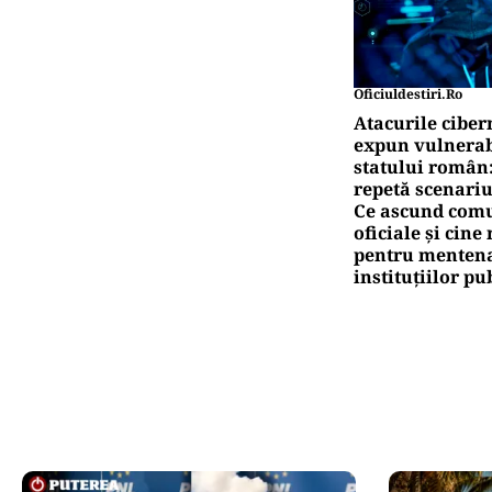
Oficiuldestiri.ro
Atacurile ciber
expun vulnerabi
statului român
repetă scenariu
Ce ascund comu
oficiale și cin
pentru mentena
instituțiilor pu