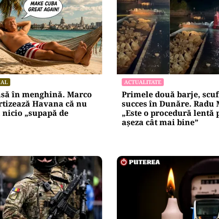
NAL
ACTUALITATE
nsă în menghină. Marco
Primele două barje, scu
rtizează Havana că nu
succes în Dunăre. Radu 
 nicio „supapă de
„Este o procedură lentă 
așeza cât mai bine”