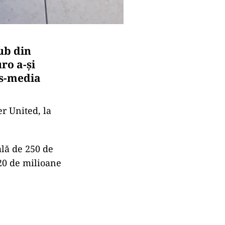
ub din
ro a-şi
ss-media
r United, la
ală de 250 de
20 de milioane