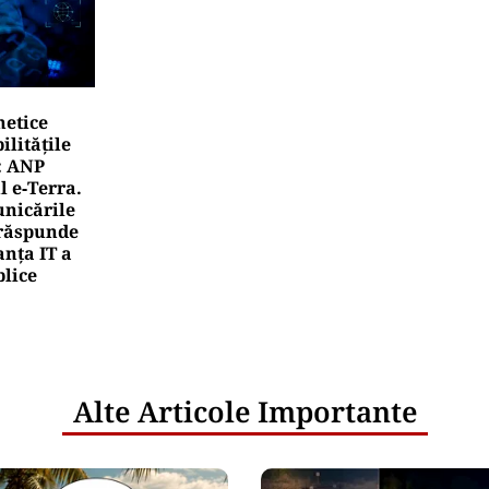
netice
litățile
: ANP
l e‑Terra.
nicările
e răspunde
nța IT a
blice
Alte Articole Importante