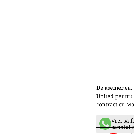
De asemenea, c
United pentru 
contract cu Ma
Vrei să f
canalul