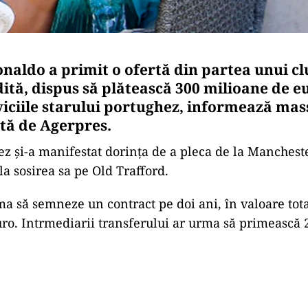
onaldo a primit o ofertă din partea unui cl
ită, dispus să plătească 300 milioane de eu
viciile starului portughez, informează ma
ată de Agerpres.
ez şi-a manifestat dorința de a pleca de la Mancheste
la sosirea sa pe Old Trafford.
a să semneze un contract pe doi ani, în valoare tot
ro. Intrmediarii transferului ar urma să primească 