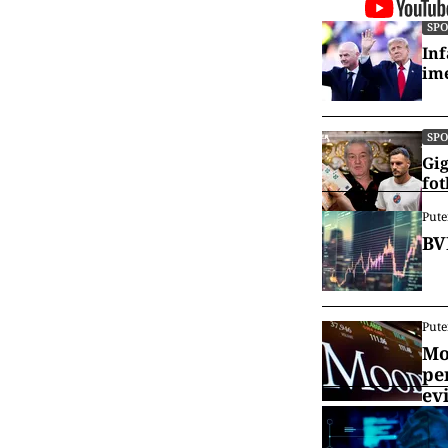
SP
Inf
ime
SP
Gig
fot
Pute
BV
Pute
Mo
pe
ev