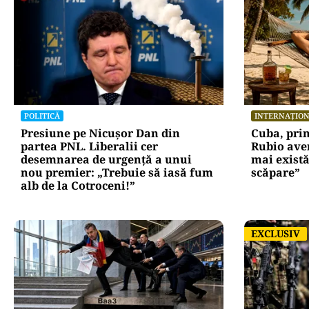
POLITICĂ
INTERNAȚIO
Presiune pe Nicușor Dan din
Cuba, pri
partea PNL. Liberalii cer
Rubio ave
desemnarea de urgență a unui
mai există
nou premier: „Trebuie să iasă fum
scăpare”
alb de la Cotroceni!”
EXCLUSIV
EXCLUSIV