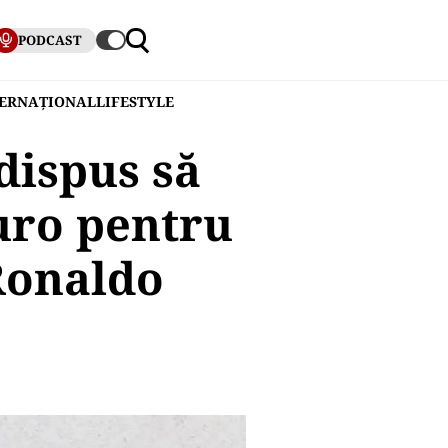
PODCAST
TERNAȚIONAL
LIFESTYLE
dispus să
uro pentru
 Ronaldo