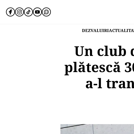
DEZVALUIRI
ACTUALITA
Un club 
plătescă 
a-l tra