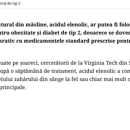
tul de tip 2
ral din măsline, acidul elenolic, ar putea fi folo
tru obezitate și diabet de tip 2, deoarece se dove
arativ cu medicamentele standard prescrise pent
tuate pe șoareci, cercetătorii de la Virginia Tech din
după o săptămână de tratament, acidul elenolic a cont
lului zahărului din sânge la fel sau chiar mai mult 
rincipale.