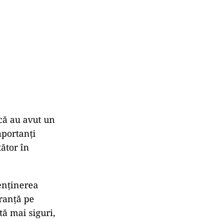
ică au avut un
mportanți
ător în
enținerea
uranță pe
tă mai siguri,