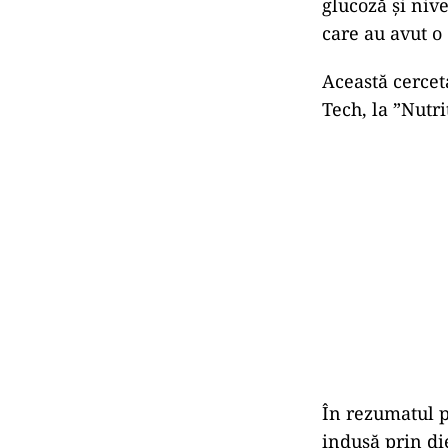
glucoză și niv
care au avut o
Această cercet
Tech, la ”Nutri
În rezumatul p
indusă prin die