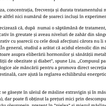
a, concentrația, frecvența și durata tratamentului 
de altfel nici numărul de șoareci incluși în experime
recizează că, după numai o săptămână de tratament,
cativ în greutate și aveau niveluri de zahăr din sân
ativ cu șoarecii cu cele două afecțiuni cărora nu li 
„În general, studiul a arătat că acidul elenolic din m
toare asupra eliberării hormonilor și sănătății metab
diții de obezitate și diabet”, spune Liu. „Compusul pa
iologice ale mâncării pentru a promova direct secreț
stinală, care ajută la reglarea echilibrului energetic
c se găsește în uleiul de măsline extravigin și în mă
), dar poate fi obținut la prețuri mici prin descomp
său oleuropein, prezent în ”pielea” și miezul măslinel