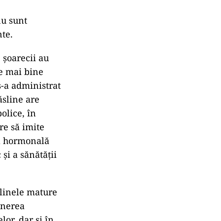
nu sunt
nte.
 șoarecii au
ge mai bine
s-a administrat
ăsline are
olice, în
re să imite
ia hormonală
 și a sănătății
slinele mature
unerea
or, dar și în