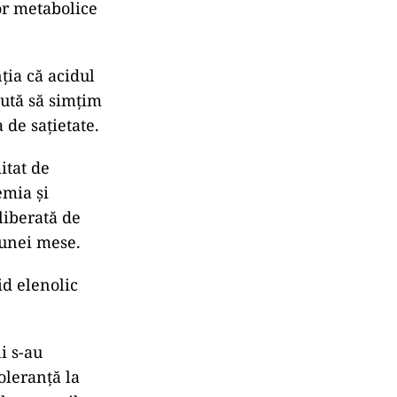
lor metabolice
nția că acidul
jută să simțim
de sațietate.
itat de
emia și
liberată de
 unei mese.
id elenolic
i s-au
oleranță la