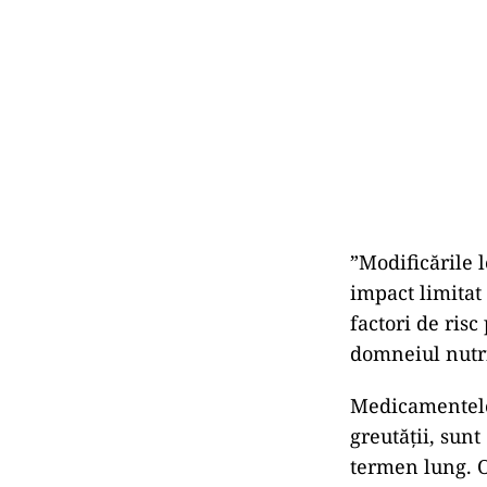
”Modificările l
impact limitat
factori de ris
domneiul nutri
Medicamentele 
greutății, sunt
termen lung. O