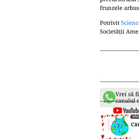
frunzele arbus
Potrivit
Scienc
Societății Ame
Vrei să f
canalul
SĂ
Cât