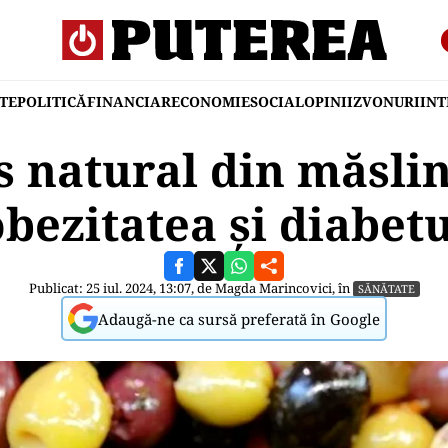
TE
POLITICĂ
FINANCIAR
ECONOMIE
SOCIAL
OPINII
ZVONURI
IN
 natural din măsli
obezitatea și diabetu
Publicat: 25 iul. 2024, 13:07, de
Magda Marincovici
, în
SĂNĂTATE
Adaugă-ne ca sursă preferată în Google