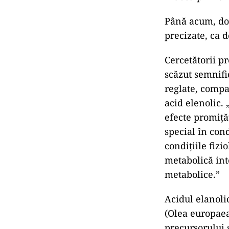
Până acum, doz
precizate, ca 
Cercetătorii p
scăzut semnifi
reglate, compar
acid elenolic. 
efecte promiță
special în con
condițiile fiz
metabolică inte
metabolice.”
Acidul elanoli
(Olea europaea
precursorului 