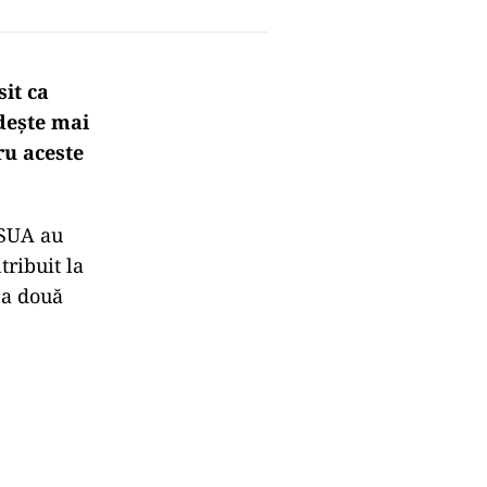
sit ca
dește mai
ru aceste
 SUA au
ribuit la
ca două