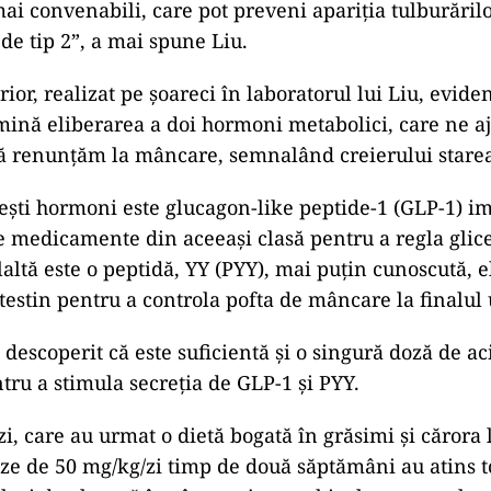
 mai convenabili, care pot preveni apariția tulburări
 de tip 2”, a mai spune Liu.
ior, realizat pe șoareci în laboratorul lui Liu, evide
mină eliberarea a doi hormoni metabolici, care ne a
ă renunțăm la mâncare, semnalând creierului starea 
ești hormoni este glucagon-like peptide-1 (GLP-1) im
e medicamente din aceeași clasă pentru a regla glic
laltă este o peptidă, YY (PYY), mai puțin cunoscută, e
ntestin pentru a controla pofta de mâncare la finalul
 descoperit că este suficientă și o singură doză de ac
tru a stimula secreția de GLP-1 și PYY.
i, care au urmat o dietă bogată în grăsimi și cărora l
ze de 50 mg/kg/zi timp de două săptămâni au atins t