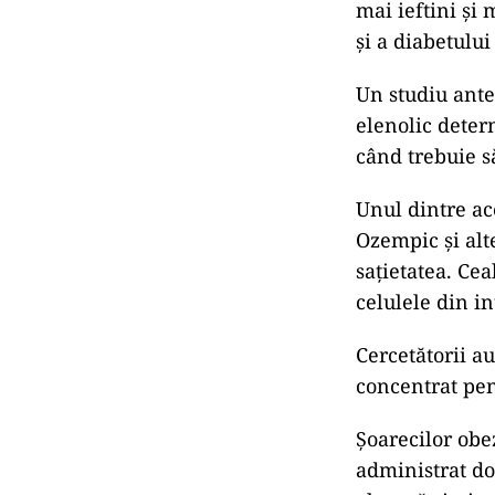
mai ieftini și
și a diabetului
Un studiu anter
elenolic deter
când trebuie s
Unul dintre ac
Ozempic și alt
sațietatea. Cea
celulele din i
Cercetătorii au
concentrat pen
Șoarecilor obez
administrat do