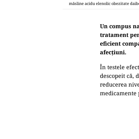
măsline acidu elenolic obezitate daibe
Un compus natu
tratament pen
eficient comp
afecțiuni.
În testele efec
descopeit că, 
reducerea nive
medicamente p