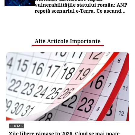
vulnerabilitățile statului român: ANP
repetă scenariul e‑Terra. Ce ascund
comunicările oficiale și cine răspunde
pentru mentenanța IT a instituțiilor
publice
Alte Articole Importante
SOCIAL
Zile libere rămase în 2026. Când se mai poate