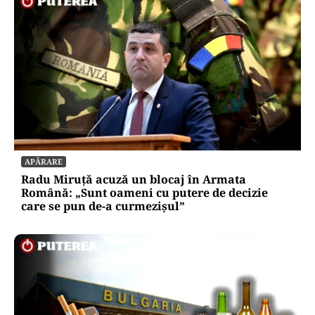
APĂRARE
Radu Miruță acuză un blocaj în Armata
Română: „Sunt oameni cu putere de decizie
care se pun de-a curmezișul”