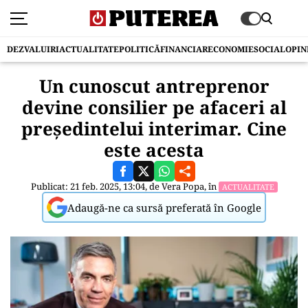
DEZVALUIRI
ACTUALITATE
POLITICĂ
FINANCIAR
ECONOMIE
SOCIAL
OPIN
Un cunoscut antreprenor
devine consilier pe afaceri al
președintelui interimar. Cine
este acesta
Publicat: 21 feb. 2025, 13:04, de
Vera Popa
, în
ACTUALITATE
Adaugă-ne ca sursă preferată în Google