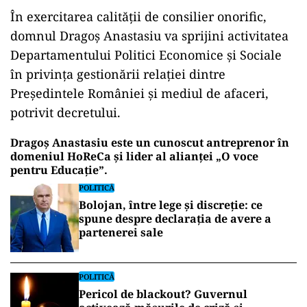
În exercitarea calităţii de consilier onorific,
domnul Dragoș Anastasiu va sprijini activitatea
Departamentului Politici Economice și Sociale
în privinţa gestionării relaţiei dintre
Președintele României și mediul de afaceri,
potrivit decretului.
Dragoș Anastasiu este un cunoscut antreprenor în
domeniul HoReCa și lider al alianței „O voce
pentru Educație”.
POLITICĂ
Bolojan, între lege și discreție: ce
spune despre declarația de avere a
partenerei sale
POLITICĂ
Pericol de blackout? Guvernul