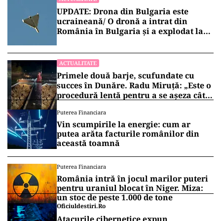
UPDATE: Drona din Bulgaria este
ucraineană/ O dronă a intrat din
România în Bulgaria şi a explodat la
100 de metri de graniţă
ACTUALITATE
Primele două barje, scufundate cu
succes în Dunăre. Radu Miruță: „Este o
procedură lentă pentru a se așeza cât
mai bine”
Puterea Financiara
Vin scumpirile la energie: cum ar
putea arăta facturile românilor din
această toamnă
Puterea Financiara
România intră în jocul marilor puteri
pentru uraniul blocat în Niger. Miza:
un stoc de peste 1.000 de tone
Oficiuldestiri.ro
Atacurile cibernetice expun