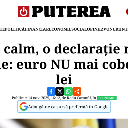
TE
POLITICĂ
FINANCIAR
ECONOMIE
SOCIAL
OPINII
ZVONURI
IN
 calm, o declarație r
ne: euro NU mai cob
lei
Publicat: 14 nov. 2025, 16:12, de
Radu Caranfil
, în
ECONOMIE
Adaugă-ne ca sursă preferată în Google