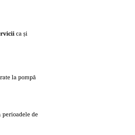
rvicii
ca și
perate la pompă
n perioadele de