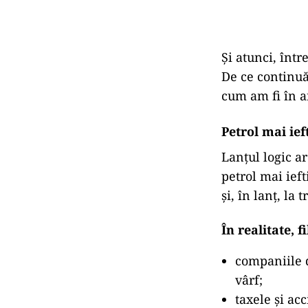
Și atunci, într
De ce continu
cum am fi în a
Petrol mai ie
Lanțul logic ar
petrol mai ieft
și, în lanț, la
În realitate, 
companiile d
vârf;
taxele și ac