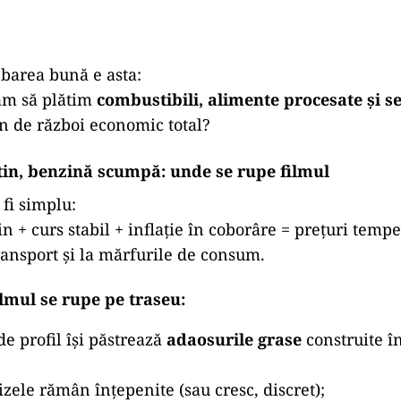
ebarea bună e asta:
ăm să plătim
combustibili, alimente procesate și se
n de război economic total?
ftin, benzină scumpă: unde se rupe filmul
 fi simplu:
in + curs stabil + inflație în coborâre = prețuri tem
 transport și la mărfurile de consum.
filmul se rupe pe traseu:
e profil își păstrează
adaosurile grase
construite î
cizele rămân înțepenite (sau cresc, discret);