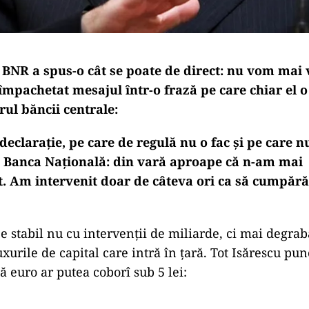
BNR a spus-o cât se poate de direct:
nu vom mai 
a împachetat mesajul într-o frază pe care chiar el
arul băncii centrale:
declarație, pe care de regulă nu o fac și pe care n
 Banca Națională: din vară aproape că n-am mai
t. Am intervenit doar de câteva ori ca să cumpăr
e stabil nu cu intervenții de miliarde, ci mai degrab
luxurile de capital care intră în țară. Tot Isărescu pun
ă euro ar putea coborî sub 5 lei: