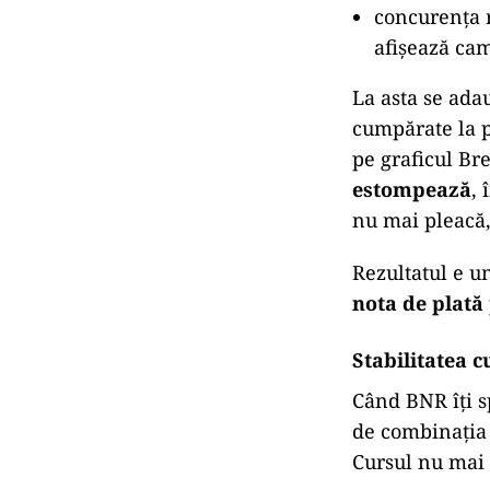
concurența r
afișează cam
La asta se adau
cumpărate la p
pe graficul Br
estompează
,
nu mai pleacă,
Rezultatul e u
nota de plat
Stabilitatea c
Când BNR îți s
de combinația 
Cursul nu mai p