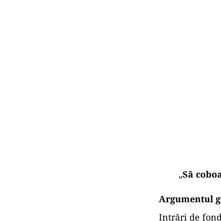
„
Să coboa
Argumentul g
Intrări de fon