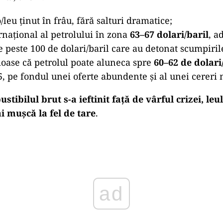
/leu ținut în frâu, fără salturi dramatice;
rnațional al petrolului în zona
63–67 dolari/baril
, a
peste 100 de dolari/baril care au detonat scumpiril
ioase că petrolul poate aluneca spre
60–62 de dolari
5, pe fondul unei oferte abundente și al unei cereri
stibilul brut s-a ieftinit față de vârful crizei, leu
i mușcă la fel de tare
.
ad