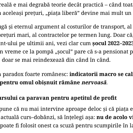
eală e mai degrabă teorie decât practică – când toa
 aceleași prețuri, „piața liberă” devine mai mult un 
gă și eternul argument al costurilor de transport, al 
rețuri mari, al contractelor pe termen lung. Doar că,
ent-ului pe ultimii ani, vezi clar cum
șocul 2022–202
 în vreme ce la pompă „șocul” pare că s-a pensionat p
 doar se mai reindexează din când în când.
n paradox foarte românesc:
indicatorii macro se ca
ă pentru omul obișnuit rămâne
nervoasă
.
ursului ca paravan pentru apetitul de profit
pune că nu mai intervine aproape deloc și că piața 
actuală curs–dobânzi, să înțelegi așa:
nu de acolo 
oate fi folosit onest ca scuză pentru scumpirile în l