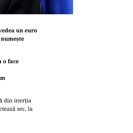
vedea un euro
 o numește
u o face
ăm
ă din inerția
ctează sec, la