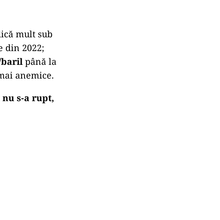
dică mult sub
e din 2022;
/baril
până la
 mai anemice.
l nu s-a rupt,