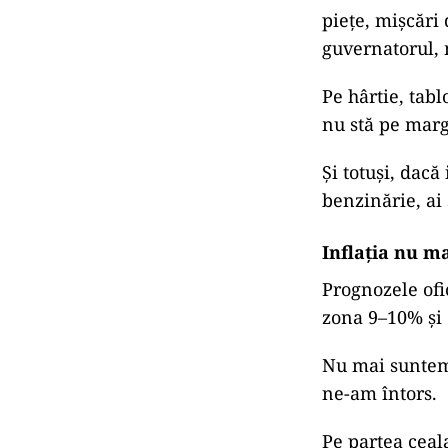
piețe, mișcări
guvernatorul, 
Pe hârtie, tabl
nu stă pe marg
Și totuși, dacă
benzinărie, ai 
Inflația nu m
Prognozele ofi
zona 9–10% și 
Nu mai suntem 
ne-am întors.
Pe partea ceal