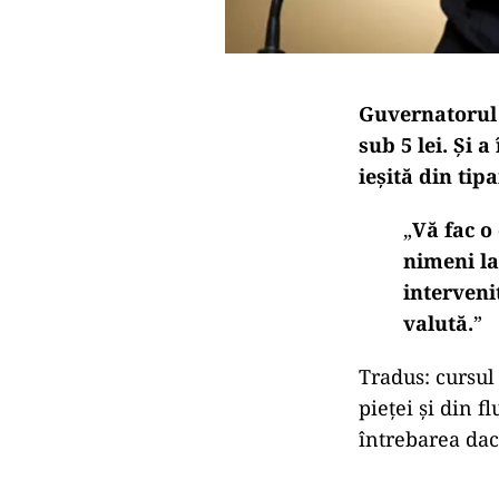
Guvernatorul 
sub 5 lei
. Și 
ieșită din tip
„
Vă fac o 
nimeni la
interveni
valută.
”
Tradus: cursul 
pieței și din f
întrebarea dac