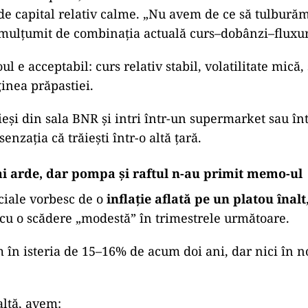
 de capital relativ calme. „Nu avem de ce să tulbură
mulțumit de combinația actuală curs–dobânzi–fluxur
oul e acceptabil: curs relativ stabil, volatilitate mică
inea prăpastiei.
 ieși din sala BNR și intri într-un supermarket sau în
senzația că trăiești într-o altă țară.
ai arde, dar pompa și raftul n-au primit memo-ul
ciale vorbesc de o
inflație aflată pe un platou înalt
cu o scădere „modestă” în trimestrele următoare.
în isteria de 15–16% de acum doi ani, dar nici în n
altă, avem: