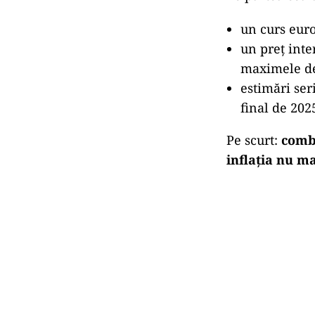
un curs euro
un preț inte
maximele de 
estimări ser
final de 202
Pe scurt:
combu
inflația nu ma