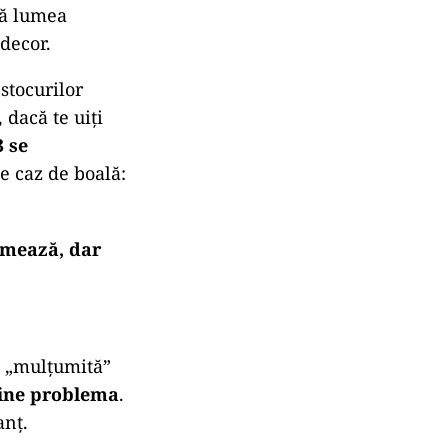
tă lumea
decor.
stocurilor
 dacă te uiți
3 se
e caz de boală:
lmează, dar
e „mulțumită”
vine problema
.
anț.