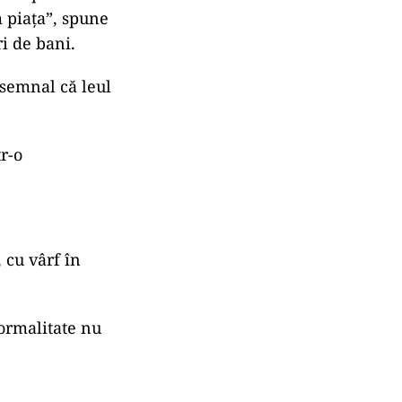
m piața”, spune
i de bani.
, semnal că leul
tr-o
, cu vârf în
ormalitate nu