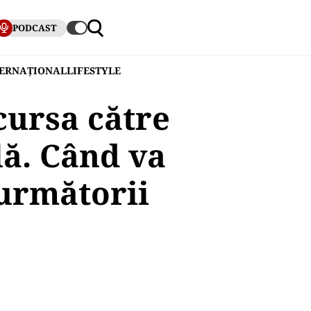
PODCAST
TERNAȚIONAL
LIFESTYLE
cursa către
lă. Când va
 următorii