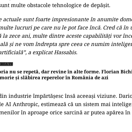
unt multe obstacole tehnologice de depășit.
e actuale sunt foarte impresionante în anumite dome
ulte lucruri pe care nu le pot face încă. Cred că în 
 la zece ani, multe dintre aceste capabilităţi vor înc
veală şi ne vom îndrepta spre ceea ce numim intelige
rtificială”, a explicat Hassabis.
EREA TV
oria nu se repetă, dar revine în alte forme. Florian Bichi
orie și slăbirea reperelor în România de azi
i din industrie împărtășesc însă aceeași viziune. Dar
e AI Anthropic, estimează că un sistem mai intelige
menilor în aproape orice sarcină ar putea apărea în 