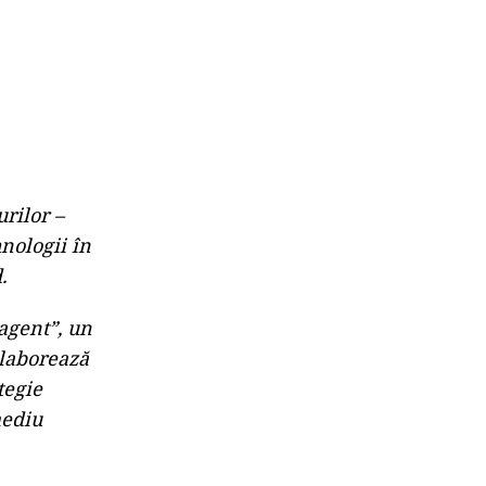
rilor –
nologii în
.
-agent”, un
olaborează
tegie
mediu