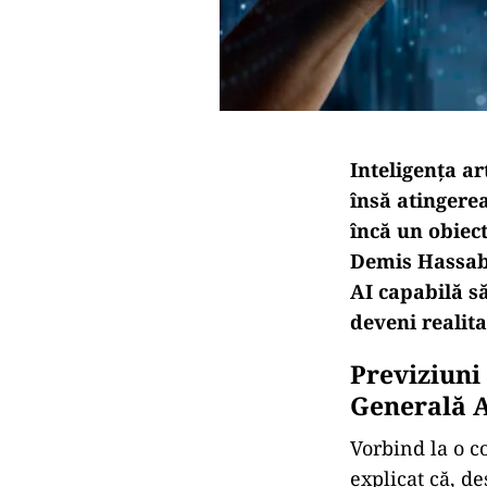
Inteligența ar
însă atingere
încă un obiec
Demis Hassabis
AI capabilă să
deveni realita
Previziuni 
Generală A
Vorbind la o c
explicat că, d