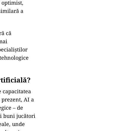
 optimist,
similară a
ră că
mai
ecialiștilor
 tehnologice
tificială?
e capacitatea
 prezent, AI a
gice – de
 buni jucători
reale, unde