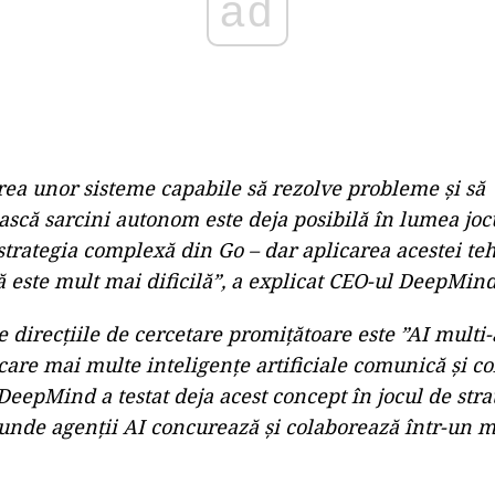
ad
rea unor sisteme capabile să rezolve probleme şi să
scă sarcini autonom este deja posibilă în lumea jocu
strategia complexă din Go – dar aplicarea acestei teh
ă este mult mai dificilă”, a explicat CEO-ul DeepMind
 direcţiile de cercetare promiţătoare este ”AI multi
care mai multe inteligenţe artificiale comunică şi c
 DeepMind a testat deja acest concept în jocul de stra
, unde agenţii AI concurează şi colaborează într-un 