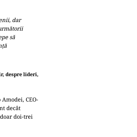
nii, dar
următorii
epe să
nţă
r, despre lideri,
io Amodei, CEO-
nt decât
doar doi-trei