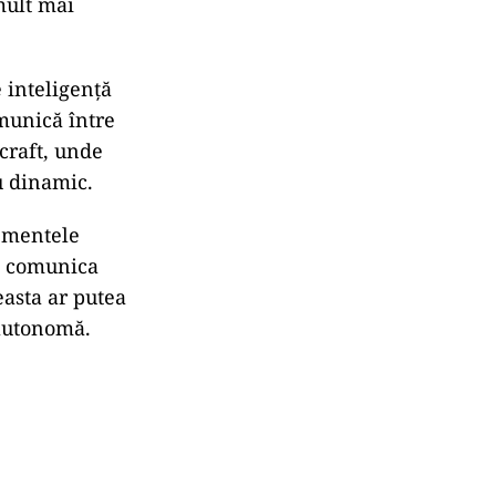
mult mai
 inteligență
omunică între
rcraft, unde
u dinamic.
lementele
 a comunica
ceasta ar putea
 autonomă.