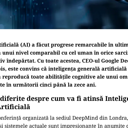
tificială (AI) a făcut progrese remarcabile în ultim
a unui nivel comparabil cu cel uman în orice sar
tiv îndepărtat. Cu toate acestea, CEO-ul Google D
, este convins că inteligența generală artificială
 reproducă toate abilitățile cognitive ale unui om
te în următorii cinci până la zece ani.
diferite despre cum va fi atinsă Inteli
rtificială
onferință organizată la sediul DeepMind din Londra,
eși sistemele actuale sunt impresionante în anumite 