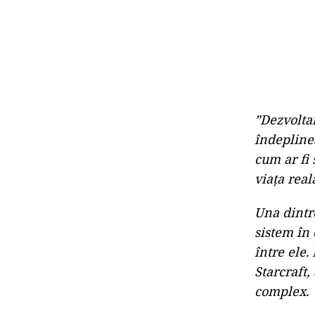
”Dezvolta
îndeplinea
cum ar fi 
viaţa real
Una dintre
sistem în 
între ele.
Starcraft
complex.