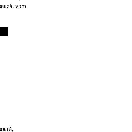
nsează, vom
șoară,