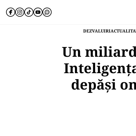
DEZVALUIRI
ACTUALITA
Un miliard
Inteligenț
depăși om