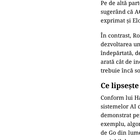
Pe de altă part
sugerând că AG
exprimat și El
În contrast, R
dezvoltarea un
îndepărtată, d
arată cât de i
trebuie încă so
Ce lipsește
Conform lui Ha
sistemelor AI d
demonstrat per
exemplu, algor
de Go din lume