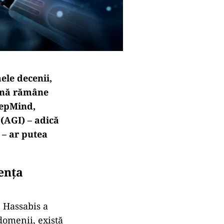
ele decenii,
cină rămâne
eepMind,
 (AGI) – adică
 – ar putea
gența
 Hassabis a
domenii, există