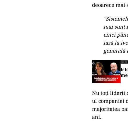
deoarece mai s
”Sistemel
mai sunt m
cinci până
iasă la i
generală a
PUT
Ist
mem
Nu toți lideri
ul companiei d
majoritatea oa
ani.