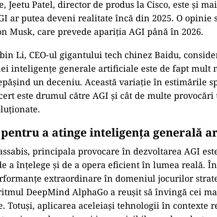
e, Jeetu Patel, director de produs la Cisco, este și mai
I ar putea deveni realitate încă din 2025. O opinie 
on Musk, care prevede apariția AGI până în 2026.
obin Li, CEO-ul gigantului tech chinez Baidu, conside
ei inteligențe generale artificiale este de fapt mult 
epășind un deceniu. Această variație în estimările sp
ncert este drumul către AGI și cât de multe provocări
luționate.
 pentru a atinge inteligența generală ar
ssabis, principala provocare în dezvoltarea AGI est
e a înțelege și de a opera eficient în lumea reală. În
formanțe extraordinare în domeniul jocurilor strate
itmul DeepMind AlphaGo a reușit să învingă cei mai
. Totuși, aplicarea aceleiași tehnologii în contexte 