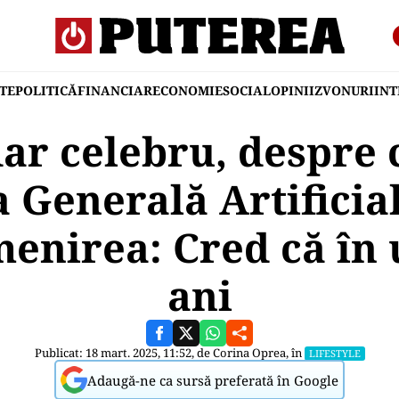
TE
POLITICĂ
FINANCIAR
ECONOMIE
SOCIAL
OPINII
ZVONURI
IN
ar celebru, despre 
a Generală Artificia
enirea: Cred că în
ani
Publicat: 18 mart. 2025, 11:52, de
Corina Oprea
, în
LIFESTYLE
Adaugă-ne ca sursă preferată în Google