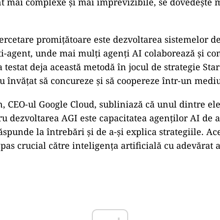
nt mai complexe și mai imprevizibile, se dovedește 
cercetare promițătoare este dezvoltarea sistemelor de
lti-agent, unde mai mulți agenți AI colaborează și c
 testat deja această metodă în jocul de strategie Sta
au învățat să concureze și să coopereze într-un medi
 CEO-ul Google Cloud, subliniază că unul dintre e
ru dezvoltarea AGI este capacitatea agenților AI de
răspunde la întrebări și de a-și explica strategiile. A
pas crucial către inteligența artificială cu adevărat