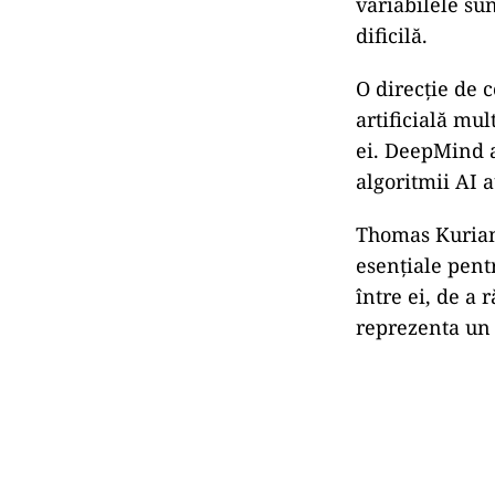
variabilele su
dificilă.
O direcție de 
artificială mu
ei. DeepMind a
algoritmii AI 
Thomas Kurian,
esențiale pent
între ei, de a 
reprezenta un 