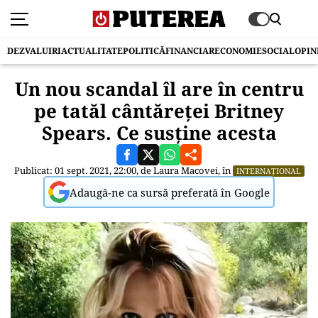
DEZVALUIRI
ACTUALITATE
POLITICĂ
FINANCIAR
ECONOMIE
SOCIAL
OPIN
Un nou scandal îl are în centru
pe tatăl cântăreței Britney
Spears. Ce susține acesta
Publicat: 01 sept. 2021, 22:00, de
Laura Macovei
, în
INTERNAȚIONAL
Adaugă-ne ca sursă preferată în Google