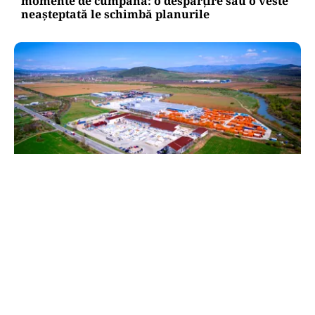
momente de cumpănă: o despărțire sau o veste
neașteptată le schimbă planurile
BUSINESS
TeraPlast (TRP) —Venituri în creștere,
profitabilitate sub presiune
TOS
Politica Cookies
Protecția Datelor Personale
Despre Noi
Publicitate
Echipa