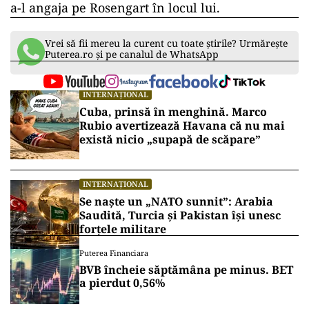
a-l angaja pe Rosengart în locul lui.
Vrei să fii mereu la curent cu toate știrile? Urmărește
Puterea.ro și pe canalul de WhatsApp
INTERNAȚIONAL
Cuba, prinsă în menghină. Marco
Rubio avertizează Havana că nu mai
există nicio „supapă de scăpare”
INTERNAȚIONAL
Se naște un „NATO sunnit”: Arabia
Saudită, Turcia și Pakistan își unesc
forțele militare
Puterea Financiara
BVB încheie săptămâna pe minus. BET
a pierdut 0,56%