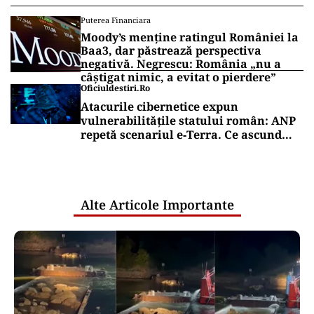
Puterea Financiara
Moody’s menține ratingul României la
Baa3, dar păstrează perspectiva
negativă. Negrescu: România „nu a
câștigat nimic, a evitat o pierdere”
Oficiuldestiri.ro
Atacurile cibernetice expun
vulnerabilitățile statului român: ANP
repetă scenariul e‑Terra. Ce ascund
comunicările oficiale și cine răspunde
pentru mentenanța IT a instituțiilor
publice
Alte Articole Importante