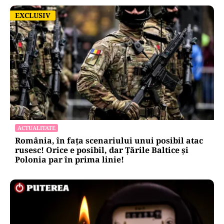
EXCLUSIV
EXCLUSIV
ACTUALITATE
România, în fața scenariului unui posibil atac
rusesc! Orice e posibil, dar Țările Baltice și
Polonia par în prima linie!