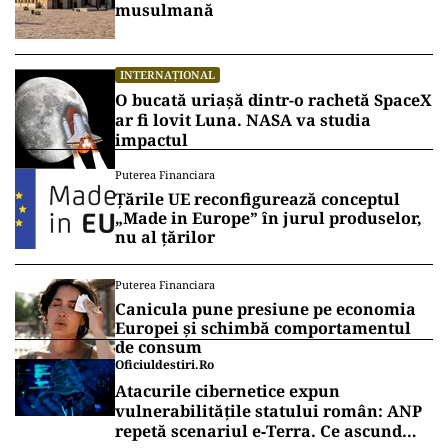
musulmană
INTERNAȚIONAL
O bucată uriașă dintr-o rachetă SpaceX
ar fi lovit Luna. NASA va studia
impactul
Puterea Financiara
Țările UE reconfigurează conceptul
„Made in Europe” în jurul produselor,
nu al țărilor
Puterea Financiara
Canicula pune presiune pe economia
Europei și schimbă comportamentul
de consum
Oficiuldestiri.ro
Atacurile cibernetice expun
vulnerabilitățile statului român: ANP
repetă scenariul e‑Terra. Ce ascund