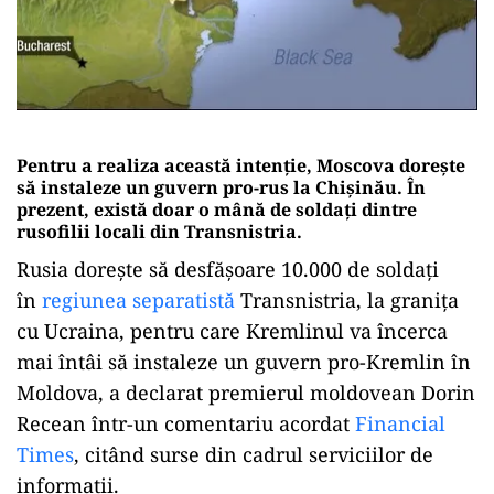
Pentru a realiza această intenție, Moscova dorește
să instaleze un guvern pro-rus la Chișinău. În
prezent, există doar o mână de soldați dintre
rusofilii locali din Transnistria.
Rusia dorește să desfășoare 10.000 de soldați
în
regiunea separatistă
Transnistria, la granița
cu Ucraina, pentru care Kremlinul va încerca
mai întâi să instaleze un guvern pro-Kremlin în
Moldova, a declarat premierul moldovean Dorin
Recean într-un comentariu acordat
Financial
Times
, citând surse din cadrul serviciilor de
informații.