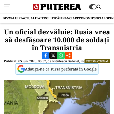
DEZVALUIRI
ACTUALITATE
POLITICĂ
FINANCIAR
ECONOMIE
SOCIAL
OPIN
Un oficial dezvăluie: Rusia vrea
să desfășoare 10.000 de soldați
în Transnistria
Publicat: 05 iun. 2025, 06:32, de
Nitulescu Gabriel
, în
INTERNAȚIONAL
Adaugă-ne ca sursă preferată în Google