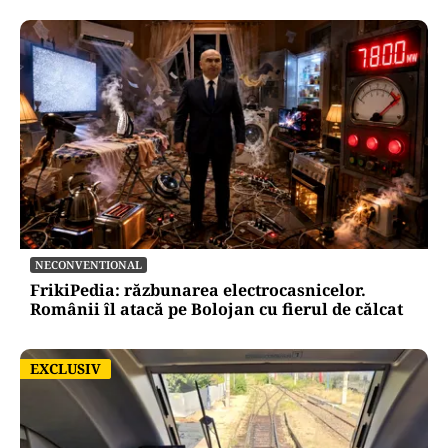
NECONVENTIONAL
FrikiPedia: răzbunarea electrocasnicelor.
Românii îl atacă pe Bolojan cu fierul de călcat
EXCLUSIV
EXCLUSIV