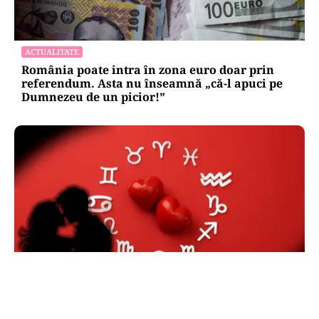
ACTUALITATE
România poate intra în zona euro doar prin
referendum. Asta nu înseamnă „că-l apuci pe
Dumnezeu de un picior!”
HOROSCOP
Horoscop 6 august 2026. O zodie își întâlnește