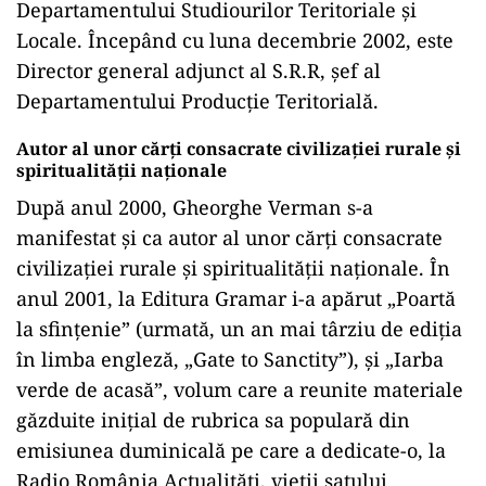
Departamentului Studiourilor Teritoriale şi
Locale. Începând cu luna decembrie 2002, este
Director general adjunct al S.R.R, şef al
Departamentului Producţie Teritorială.
Autor al unor cărţi consacrate civilizaţiei rurale şi
spiritualităţii naţionale
După anul 2000, Gheorghe Verman s-a
manifestat şi ca autor al unor cărţi consacrate
civilizaţiei rurale şi spiritualităţii naţionale. În
anul 2001, la Editura Gramar i-a apărut „Poartă
la sfinţenie” (urmată, un an mai târziu de ediţia
în limba engleză, „Gate to Sanctity”), şi „Iarba
verde de acasă”, volum care a reunite materiale
găzduite iniţial de rubrica sa populară din
emisiunea duminicală pe care a dedicate-o, la
Radio România Actualităţi, vieţii satului