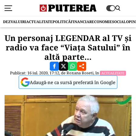
DEZVALUIRI
ACTUALITATE
POLITICĂ
FINANCIAR
ECONOMIE
SOCIAL
OPIN
Un personaj LEGENDAR al TV și
radio va face “Viața Satului” în
altă parte…
Publicat: 16 iul. 2020, 17:12, de
Roxana Roseti
, în
ACTUALITATE
Adaugă-ne ca sursă preferată în Google