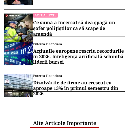
mai importante schimbări”
ACTUALITATE
Ce sumă a încercat să dea șpagă un
șofer polițiștilor ca să scape de
amendă
Puterea Financiara
Acțiunile europene rescriu recordurile
în 2026. Inteligența artificială schimbă
liderii bursei
Puterea Financiara
Dizolvările de firme au crescut cu
aproape 13% în primul semestru din
2026
Alte Articole Importante