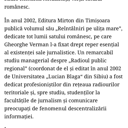
românesc.
În anul 2002, Editura Mirton din Timişoara
publică volumul său „Reîntâlniri pe uliţa mare”,
dedicate tot lumii satului românesc, pe care
Gheorghe Verman l-a fixat drept reper esenţial
al existenţei sale jurnalistice. Un remarcabil
studiu managerial despre „Radioul public
regional” (coordonat de el şi editat în anul 2002
de Universitatea „Lucian Blaga“ din Sibiu) a fost
dedicat profesioniştilor din reţeaua radiourilor
teritoriale şi, spre studiu, studenţilor la
facultăţile de jurnalism şi comunicare
preocupaţi de fenomenul descentralizării
informaţiei.