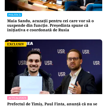
POLITICĂ
Maia Sandu, acuzații pentru cei care vor să o
suspende din funcție. Președinta spune că
inițiativa e coordonată de Rusia
EXCLUSIV
EXCLUSIV
ACTUALITATE
Prefectul de Timiș, Paul Finta, anunță că nu se