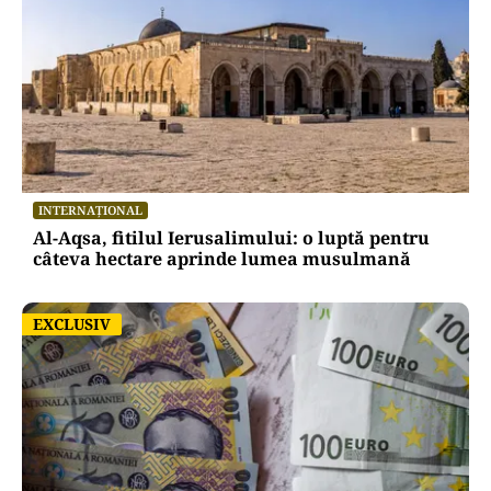
INTERNAȚIONAL
Al-Aqsa, fitilul Ierusalimului: o luptă pentru
câteva hectare aprinde lumea musulmană
EXCLUSIV
EXCLUSIV