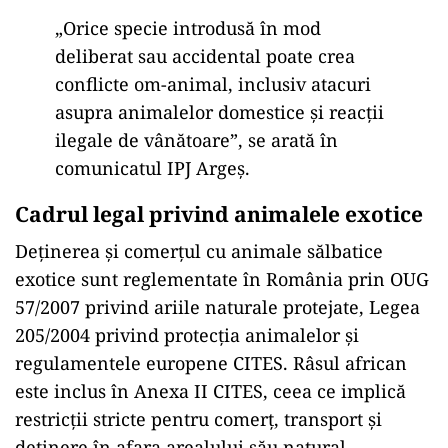
„Orice specie introdusă în mod
deliberat sau accidental poate crea
conflicte om-animal, inclusiv atacuri
asupra animalelor domestice și reacții
ilegale de vânătoare”, se arată în
comunicatul IPJ Argeș.
Cadrul legal privind animalele exotice
Deținerea și comerțul cu animale sălbatice
exotice sunt reglementate în România prin OUG
57/2007 privind ariile naturale protejate, Legea
205/2004 privind protecția animalelor și
regulamentele europene CITES. Râsul african
este inclus în Anexa II CITES, ceea ce implică
restricții stricte pentru comerț, transport și
deținere în afara arealului său natural.