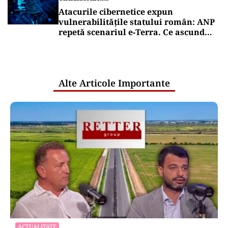
Atacurile cibernetice expun
vulnerabilitățile statului român: ANP
repetă scenariul e‑Terra. Ce ascund
comunicările oficiale și cine răspunde
pentru mentenanța IT a instituțiilor
publice
Alte Articole Importante
ACTUALITATE