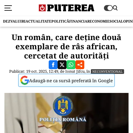
DEZVALUIRI
ACTUALITATE
POLITICĂ
FINANCIAR
ECONOMIE
SOCIAL
OPIN
Un român, care deţine două
exemplare de râs african,
cercetat de autorităţi
Publicat: 19 oct. 2025, 12:49, de
Ionut Jifcu
, în
NECONVENTIONAL
Adaugă-ne ca sursă preferată în Google