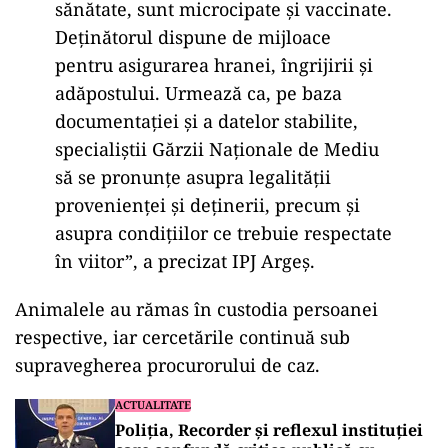
sănătate, sunt microcipate și vaccinate.
Deținătorul dispune de mijloace
pentru asigurarea hranei, îngrijirii și
adăpostului. Urmează ca, pe baza
documentației și a datelor stabilite,
specialiștii Gărzii Naționale de Mediu
să se pronunțe asupra legalității
provenienței și deținerii, precum și
asupra condițiilor ce trebuie respectate
în viitor”, a precizat IPJ Argeș.
Animalele au rămas în custodia persoanei
respective, iar cercetările continuă sub
supravegherea procurorului de caz.
ACTUALITATE
Poliția, Recorder și reflexul instituției