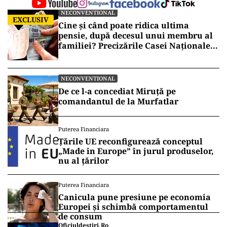
NECONVENTIONAL
EXCLUSIV
Cine și când poate ridica ultima
pensie, după decesul unui membru al
familiei? Precizările Casei Naționale
de Pensii
NECONVENTIONAL
De ce l-a concediat Miruță pe
comandantul de la Murfatlar
Puterea Financiara
Țările UE reconfigurează conceptul
„Made in Europe” în jurul produselor,
nu al țărilor
Puterea Financiara
Canicula pune presiune pe economia
Europei și schimbă comportamentul
de consum
Oficiuldestiri.ro