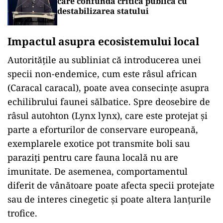
care confundă critica publică cu
destabilizarea statului
Impactul asupra ecosistemului local
Autoritățile au subliniat că introducerea unei
specii non-endemice, cum este râsul african
(Caracal caracal), poate avea consecințe asupra
echilibrului faunei sălbatice. Spre deosebire de
râsul autohton (Lynx lynx), care este protejat și
parte a eforturilor de conservare europeană,
exemplarele exotice pot transmite boli sau
paraziți pentru care fauna locală nu are
imunitate. De asemenea, comportamentul
diferit de vânătoare poate afecta specii protejate
sau de interes cinegetic și poate altera lanțurile
trofice.