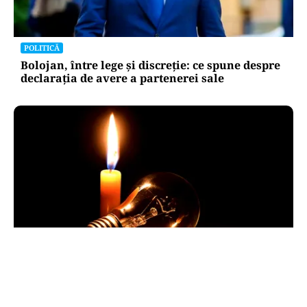
POLITICĂ
Bolojan, între lege și discreție: ce spune despre
declarația de avere a partenerei sale
POLITICĂ
Pericol de blackout? Guvernul activează
măsurile de criză și pregătește limitarea