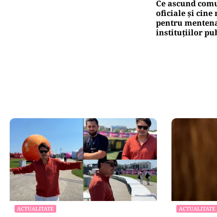
Ce ascund comu
oficiale și cin
pentru mentena
instituțiilor pu
ACTUALITATE
ACTUALITATE