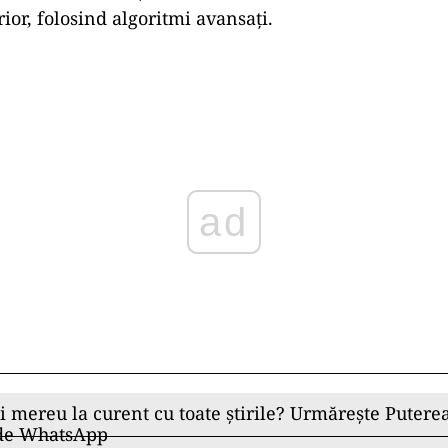
rior, folosind algoritmi avansați.
Play
ii mereu la curent cu toate știrile? Urmărește Puterea
 de WhatsApp