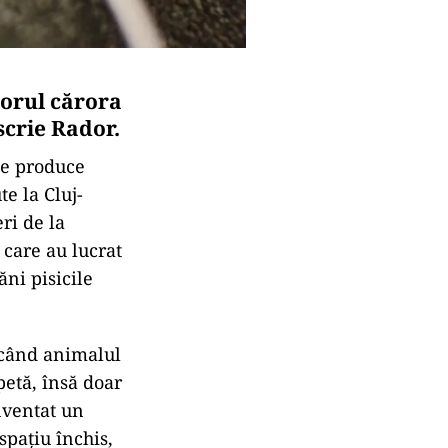
torul cărora
scrie Rador.
ce produce
te la Cluj-
ri de la
 care au lucrat
ăni pisicile
 când animalul
petă, însă doar
nventat un
spațiu închis,