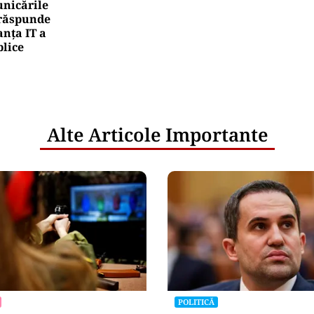
nicările
e răspunde
nța IT a
blice
Alte Articole Importante
POLITICĂ