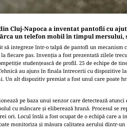
din Cluj-Napoca a inventat pantofii cu aju
cărca un telefon mobil în timpul mersului, 
it să integreze într-o talpă de pantofi un mecanism 
 la fiecare pas. Invenția a fost prezentată zilele trecu
ompetiție studențească de profil. 25 de echipe de tine
ehnică au ajuns în finala întrecerii cu dispozitive la
i. Un alt dispozitiv premiat a fost unul care poate hr
ionează pe baza unui senzor care detectează atunci
bolul cu mâncare și eliberează hrană. Procesul se re
i ori. Locul întâi a fost ocupat de o echipă care a i
oate monitoriza și măsura calitatea aerului dintr-un 