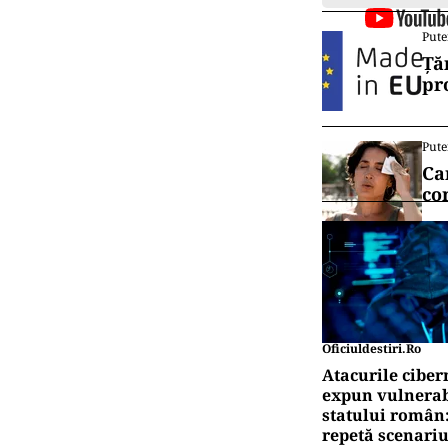
Pute
Ță
pr
Pute
Ca
co
Oficiuldestiri.ro
Atacurile ciber
expun vulnerabi
statului român
repetă scenariu