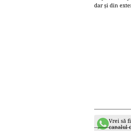
dar și din exte
Vrei să f
canalul