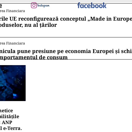
rea Financiara
rile UE reconfigurează conceptul „Made in Europe
oduselor, nu al țărilor
rea Financiara
nicula pune presiune pe economia Europei și sc
mportamentul de consum
netice
litățile
: ANP
l e‑Terra.