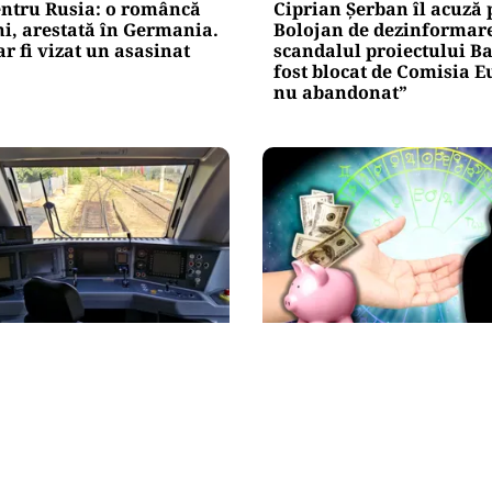
entru Rusia: o româncă
Ciprian Șerban îl acuză p
ni, arestată în Germania.
Bolojan de dezinformare
r fi vizat un asasinat
scandalul proiectului Bal
fost blocat de Comisia 
nu abandonat”
HOROSCOP
mâne o saună în
Horoscop 7 august 2026: 
CFR Călători nu are încă
care Berbecii își pierd r
getul de venituri și
iar Taurii pierd bani
 pentru 2026