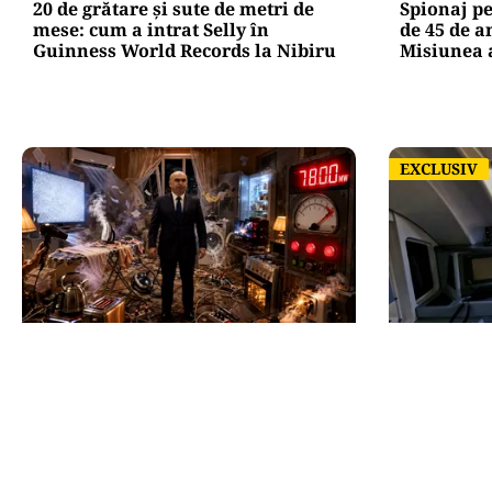
20 de grătare și sute de metri de
Spionaj p
mese: cum a intrat Selly în
de 45 de a
Guinness World Records la Nibiru
Misiunea a
EXCLUSIV
EXCLUSIV
NECONVENTIONAL
ACTUALITATE
FrikiPedia: răzbunarea
Trenul ră
electrocasnicelor. Românii îl atacă
România! 
pe Bolojan cu fierul de călcat
aprobat bu
cheltuieli