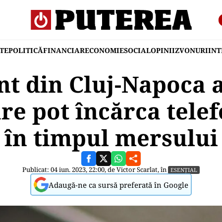
TE
POLITICĂ
FINANCIAR
ECONOMIE
SOCIAL
OPINII
ZVONURI
IN
nt din Cluj-Napoca a
are pot încărca tele
în timpul mersului
Publicat: 04 iun. 2023, 22:00, de
Victor Scarlat
, în
ESENȚIAL
Adaugă-ne ca sursă preferată în Google