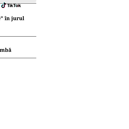
” în jurul
himbă