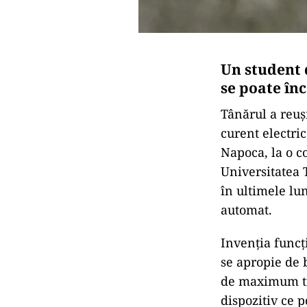
Un student 
se poate în
Tânărul a reuș
curent electric
Napoca, la o c
Universitatea T
în ultimele lun
automat.
Invenția funcț
se apropie de 
de maximum tre
dispozitiv ce p