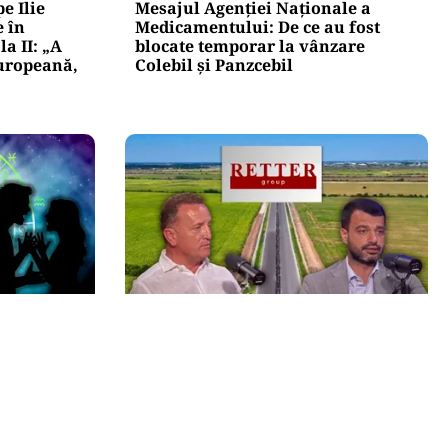
e Ilie
Mesajul Agenției Naționale a
 în
Medicamentului: De ce au fost
a II: „A
blocate temporar la vânzare
Europeană,
Colebil și Panzcebil
ACTUALITATE
ziua în
Retter, gata cu 7 luni înainte de
ăbdarea,
termen pe A0 Nord. Care este
situația reală a descărcărilor