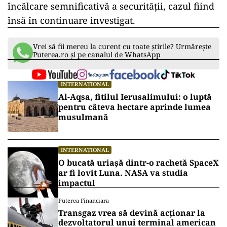
încălcare semnificativă a securității, cazul fiind
însă în continuare investigat.
Vrei să fii mereu la curent cu toate știrile? Urmărește
Puterea.ro și pe canalul de WhatsApp
INTERNAȚIONAL
Al-Aqsa, fitilul Ierusalimului: o luptă
pentru câteva hectare aprinde lumea
musulmană
INTERNAȚIONAL
O bucată uriașă dintr-o rachetă SpaceX
ar fi lovit Luna. NASA va studia
impactul
Puterea Financiara
Transgaz vrea să devină acționar la
dezvoltatorul unui terminal american