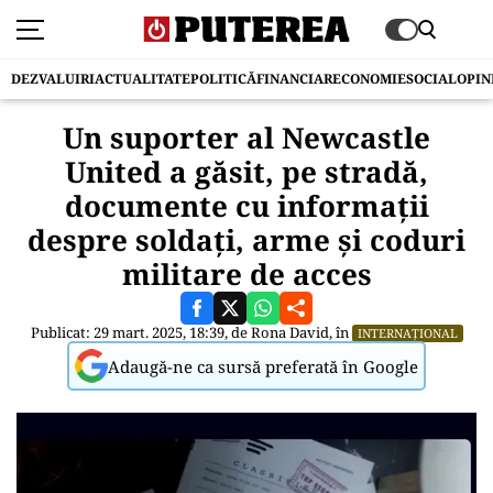
DEZVALUIRI
ACTUALITATE
POLITICĂ
FINANCIAR
ECONOMIE
SOCIAL
OPIN
Un suporter al Newcastle
United a găsit, pe stradă,
documente cu informații
despre soldați, arme și coduri
militare de acces
Publicat: 29 mart. 2025, 18:39, de
Rona David
, în
INTERNAȚIONAL
Adaugă-ne ca sursă preferată în Google