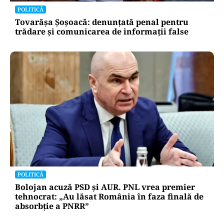
POLITICĂ
Tovarășa Șoșoacă: denunțată penal pentru
trădare și comunicarea de informații false
POLITICĂ
Bolojan acuză PSD și AUR. PNL vrea premier
tehnocrat: „Au lăsat România în faza finală de
absorbţie a PNRR”