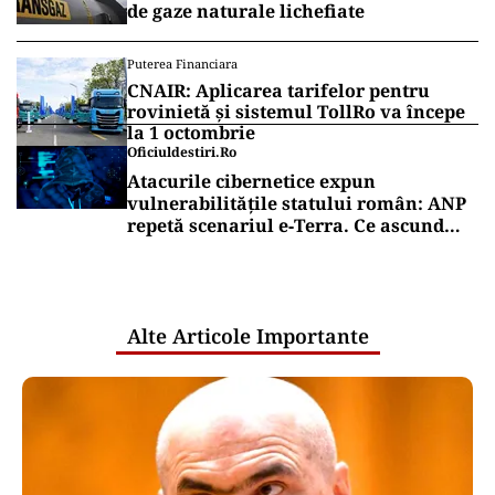
de gaze naturale lichefiate
Puterea Financiara
CNAIR: Aplicarea tarifelor pentru
rovinietă și sistemul TollRo va începe
la 1 octombrie
Oficiuldestiri.ro
Atacurile cibernetice expun
vulnerabilitățile statului român: ANP
repetă scenariul e‑Terra. Ce ascund
comunicările oficiale și cine răspunde
pentru mentenanța IT a instituțiilor
publice
Alte Articole Importante