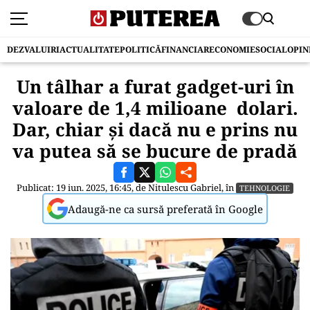
DEZVALUIRI
ACTUALITATE
POLITICĂ
FINANCIAR
ECONOMIE
SOCIAL
OPIN
Un tâlhar a furat gadget-uri în
valoare de 1,4 milioane dolari.
Dar, chiar și dacă nu e prins nu
va putea să se bucure de pradă
Publicat: 19 iun. 2025, 16:45, de
Nitulescu Gabriel
, în
TEHNOLOGIE
Adaugă-ne ca sursă preferată în Google