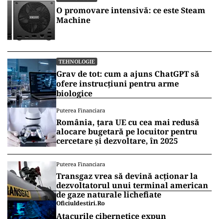
O promovare intensivă: ce este Steam
Machine
TEHNOLOGIE
Grav de tot: cum a ajuns ChatGPT să
ofere instrucțiuni pentru arme
biologice
Puterea Financiara
România, țara UE cu cea mai redusă
alocare bugetară pe locuitor pentru
cercetare și dezvoltare, în 2025
Puterea Financiara
Transgaz vrea să devină acționar la
dezvoltatorul unui terminal american
de gaze naturale lichefiate
Oficiuldestiri.ro
Atacurile cibernetice expun