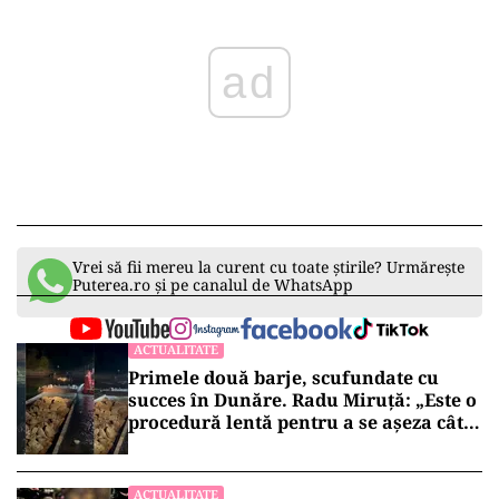
ad
Vrei să fii mereu la curent cu toate știrile? Urmărește
Puterea.ro și pe canalul de WhatsApp
ACTUALITATE
Primele două barje, scufundate cu
succes în Dunăre. Radu Miruță: „Este o
procedură lentă pentru a se așeza cât
mai bine”
ACTUALITATE