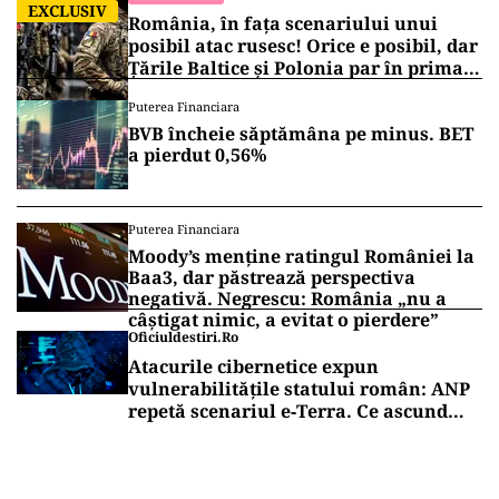
EXCLUSIV
România, în fața scenariului unui
posibil atac rusesc! Orice e posibil, dar
Țările Baltice și Polonia par în prima
linie!
Puterea Financiara
BVB încheie săptămâna pe minus. BET
a pierdut 0,56%
Puterea Financiara
Moody’s menține ratingul României la
Baa3, dar păstrează perspectiva
negativă. Negrescu: România „nu a
câștigat nimic, a evitat o pierdere”
Oficiuldestiri.ro
Atacurile cibernetice expun
vulnerabilitățile statului român: ANP
repetă scenariul e‑Terra. Ce ascund
comunicările oficiale și cine răspunde
pentru mentenanța IT a instituțiilor
publice