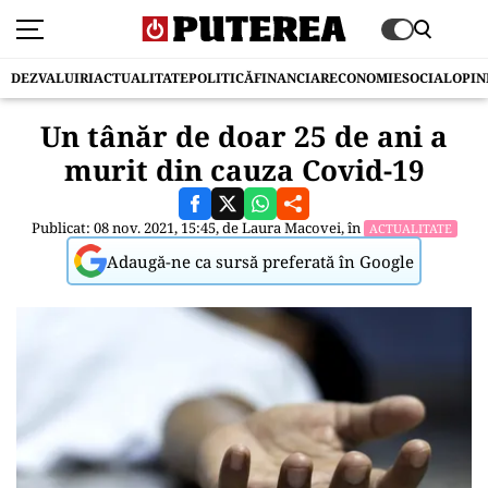
DEZVALUIRI
ACTUALITATE
POLITICĂ
FINANCIAR
ECONOMIE
SOCIAL
OPIN
Un tânăr de doar 25 de ani a
murit din cauza Covid-19
Publicat: 08 nov. 2021, 15:45, de
Laura Macovei
, în
ACTUALITATE
Adaugă-ne ca sursă preferată în Google