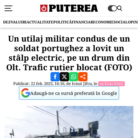
DEZVALUIRI
ACTUALITATE
POLITICĂ
FINANCIAR
ECONOMIE
SOCIAL
OPIN
Un utilaj militar condus de un
soldat portughez a lovit un
stâlp electric, pe un drum din
Olt. Trafic rutier blocat (FOTO)
Publicat: 22 feb. 2025, 16:16, de
Ionut Jifcu
, în
ACTUALITATE
Adaugă-ne ca sursă preferată în Google