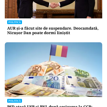
POLITICĂ
AUR și-a făcut site de suspendare. Deocamdată,
Nicușor Dan poate dormi liniștit
POLITICĂ
PSD atacă USR și PNL după sesizarea la CCR: