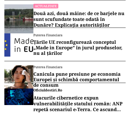
ACTUALITATE
Două azi, două mâine: de ce barjele nu
sunt scufundate toate odată în
Dunăre? Explicația autorităților
Puterea Financiara
Țările UE reconfigurează conceptul
„Made in Europe” în jurul produselor,
nu al țărilor
Puterea Financiara
Canicula pune presiune pe economia
Europei și schimbă comportamentul
de consum
Oficiuldestiri.ro
Atacurile cibernetice expun
vulnerabilitățile statului român: ANP
repetă scenariul e‑Terra. Ce ascund
comunicările oficiale și cine răspunde
pentru mentenanța IT a instituțiilor
publice