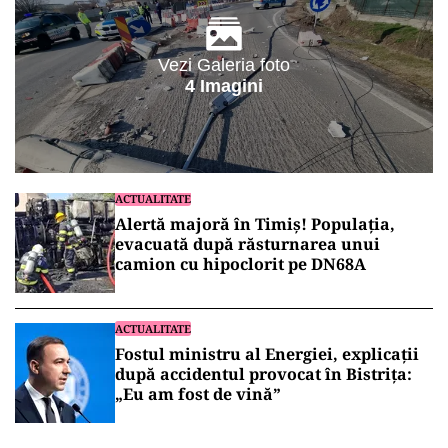
Vezi Galeria foto
4 Imagini
ACTUALITATE
Alertă majoră în Timiș! Populația,
evacuată după răsturnarea unui
camion cu hipoclorit pe DN68A
ACTUALITATE
Fostul ministru al Energiei, explicații
după accidentul provocat în Bistrița:
„Eu am fost de vină”